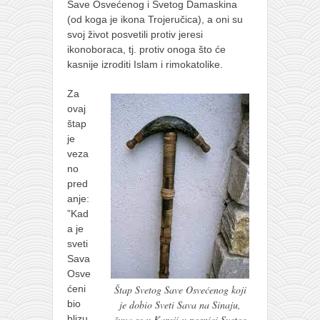
Save Osvećenog i Svetog Damaskina
(od koga je ikona Trojeručica), a oni su
svoj život posvetili protiv jeresi
ikonoboraca, tj. protiv onoga što će
kasnije izroditi Islam i rimokatolike.
Za
ovaj
štap
je
veza
no
pred
anje:
”Kad
a je
sveti
Sava
Osve
ćeni
Štap Svetog Save Osvećenog koji
bio
je dobio Sveti Sava na Sinaju,
blizu
čuva se u Kareji u posnici Svetog