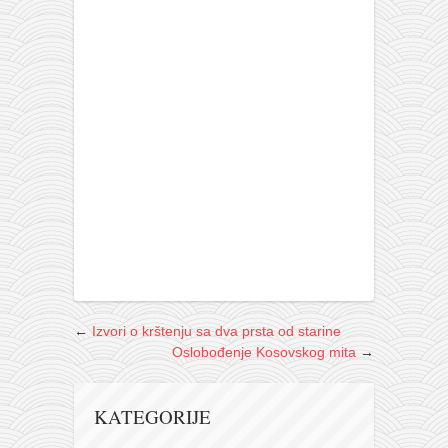
←
Izvori o krštenju sa dva prsta od starine
Oslobođenje Kosovskog mita
→
KATEGORIJE