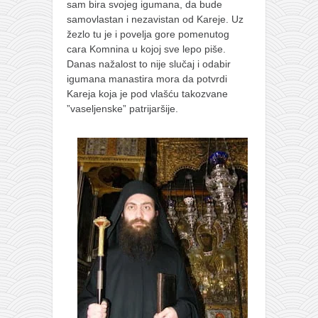
sam bira svojeg igumana, da bude
samovlastan i nezavistan od Kareje. Uz
žezlo tu je i povelja gore pomenutog
cara Komnina u kojoj sve lepo piše.
Danas nažalost to nije slučaj i odabir
igumana manastira mora da potvrdi
Kareja koja je pod vlašću takozvane
”vaseljenske” patrijaršije.