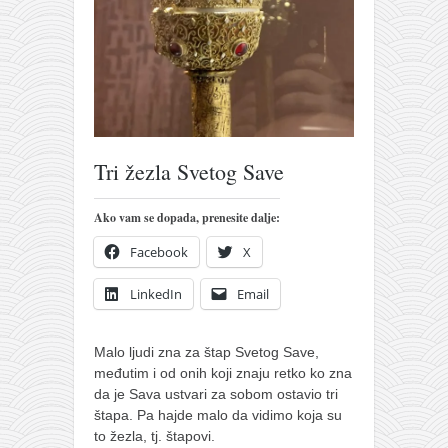
pravoslavlje
zabranjena istorija
ćirilica
porodične priče
umesto tvitera
Tri žezla Svetog Save
kalendar srpski
azbuki i knjige
Ako vam se dopada, prenesite dalje:
Okinava karate
Facebook
X
najnovije na blogu
LinkedIn
Email
moje beleške
istorija karatea
Malo ljudi zna za štap Svetog Save,
bubishi
međutim i od onih koji znaju retko ko zna
da je Sava ustvari za sobom ostavio tri
karate
štapa. Pa hajde malo da vidimo koja su
kihon
to žezla, tj. štapovi.