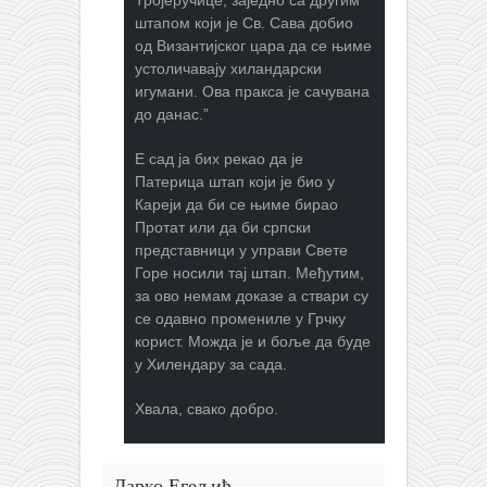
Тројеручице, заједно са другим
штапом који је Св. Сава добио
од Византијског цара да се њиме
устоличавају хиландарски
игумани. Ова пракса је сачувана
до данас.”
Е сад ја бих рекао да је
Патерица штап који је био у
Кареји да би се њиме бирао
Протат или да би српски
представници у управи Свете
Горе носили тај штап. Међутим,
за ово немам доказе а ствари су
се одавно промениле у Грчку
корист. Можда је и боље да буде
у Хилендару за сада.
Хвала, свако добро.
Дарко Егељић