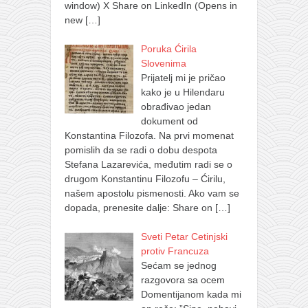
window) X Share on LinkedIn (Opens in
new
[…]
Poruka Ćirila
Slovenima
Prijatelj mi je pričao
kako je u Hilendaru
obrađivao jedan
dokument od
Konstantina Filozofa. Na prvi momenat
pomislih da se radi o dobu despota
Stefana Lazarevića, međutim radi se o
drugom Konstantinu Filozofu – Ćirilu,
našem apostolu pismenosti. Ako vam se
dopada, prenesite dalje: Share on
[…]
Sveti Petar Cetinjski
protiv Francuza
Sećam se jednog
razgovora sa ocem
Domentijanom kada mi