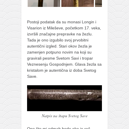
galerija kluba
članarina
kontakt
Postoji podatak da su monasi Longin i
Visarion iz Mileševe, početkom 17. veka,
besplatna e-knjiga
izvršili značajne prepravke na žezlu.
termini treninga
Tada je ono izgubilo svoj prvobitni
autentični izgled. Stari okov žezla je
moja priča
zamenjen potpuno novim na koji su
moja priča
gravirali pesme Svetom Savi i tropar
Veznesenju Gospodnjem. Glava žezla sa
fotke
kristalom je autentična iz doba Svetog
kontakt
Save.
Ћир
Natpis na štapu Svetog Save
Ono što mi odmah bode oko je reč