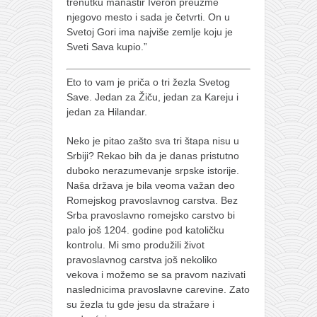
trenutku manastir Iveron preuzme
njegovo mesto i sada je četvrti. On u
Svetoj Gori ima najviše zemlje koju je
Sveti Sava kupio.”
Eto to vam je priča o tri žezla Svetog
Save. Jedan za Žiču, jedan za Kareju i
jedan za Hilandar.
Neko je pitao zašto sva tri štapa nisu u
Srbiji? Rekao bih da je danas pristutno
duboko nerazumevanje srpske istorije.
Naša država je bila veoma važan deo
Romejskog pravoslavnog carstva. Bez
Srba pravoslavno romejsko carstvo bi
palo još 1204. godine pod katoličku
kontrolu. Mi smo produžili život
pravoslavnog carstva još nekoliko
vekova i možemo se sa pravom nazivati
naslednicima pravoslavne carevine. Zato
su žezla tu gde jesu da stražare i