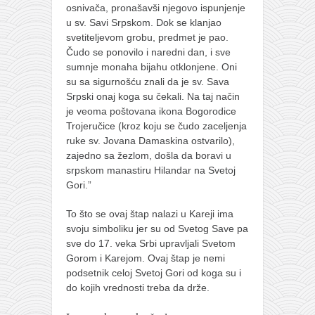
osnivača, pronašavši njegovo ispunjenje
u sv. Savi Srpskom. Dok se klanjao
svetiteljevom grobu, predmet je pao.
Čudo se ponovilo i naredni dan, i sve
sumnje monaha bijahu otklonjene. Oni
su sa sigurnošću znali da je sv. Sava
Srpski onaj koga su čekali. Na taj način
je veoma poštovana ikona Bogorodice
Trojeručice (kroz koju se čudo zaceljenja
ruke sv. Jovana Damaskina ostvarilo),
zajedno sa žezlom, došla da boravi u
srpskom manastiru Hilandar na Svetoj
Gori.”
To što se ovaj štap nalazi u Kareji ima
svoju simboliku jer su od Svetog Save pa
sve do 17. veka Srbi upravljali Svetom
Gorom i Karejom. Ovaj štap je nemi
podsetnik celoj Svetoj Gori od koga su i
do kojih vrednosti treba da drže.