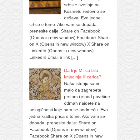
srbske svetinje na
Kosmetu redovno se
dešava. Evo jedne
crtice o tome. Ako vam se dopada,
prenesite dalje: Share on Facebook
(Opens in new window) Facebook Share
on X (Opens in new window) X Share on
LinkedIn (Opens in new window)
LinkedIn Email a link
[…]
Da li je Milica bila
knjeginja ili carica?
Našu istoriju samo
malo da zagrebete
prstom i ispod površine
odmah naiđete na
nelogičnosti koje nam se podmeću. Evo
jedna kratka priča o tome. Ako vam se
dopada, prenesite dalje: Share on
Facebook (Opens in new window)
Facebook Share on X (Opens in new