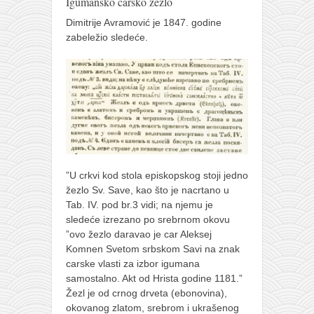
Igumansko carsko žezlo
Dimitrije Avramović je 1847. godine
zabeležio sledeće.
”U crkvi kod stola episkopskog stoji jedno
žezlo Sv. Save, kao što je nacrtano u
Tab. IV. pod br.3 vidi; na njemu je
sledeće izrezano po srebrnom okovu
”ovo žezlo daravao je car Aleksej
Komnen Svetom srbskom Savi na znak
carske vlasti za izbor igumana
samostalno. Akt od Hrista godine 1181.”
Žezl je od crnog drveta (ebonovina),
okovanog zlatom, srebrom i ukrašenog