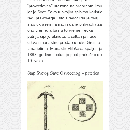
”pravoslavna” urezana na srebrnom limu
jer je Sveti Sava u svojim spisima koristio
reč ”pravoverje”, što svedoči da je ovaj
štap ukrašen na način da je prihvatljiv za
ono vreme, a baš u to vreme Pećka
patrijaršija je ukinuta, a sultan je naše
crkve i manastire predao u ruke Grcima
fanariotima. Manastir Mileševa spaljen je
1688. godine i ostao je pust praktično do
19. veka.
Štap Svetog Save Osvećenog – paterica