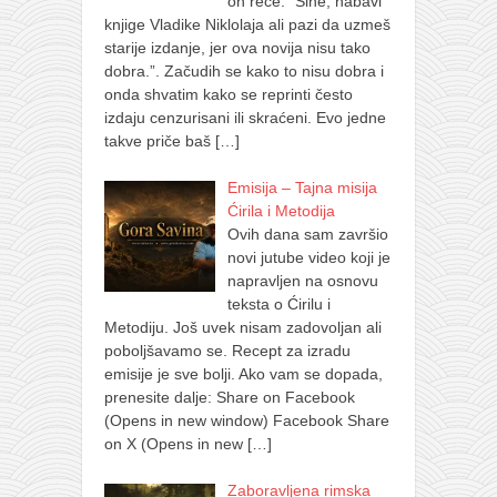
on reče: ”Sine, nabavi
knjige Vladike Niklolaja ali pazi da uzmeš
starije izdanje, jer ova novija nisu tako
dobra.”. Začudih se kako to nisu dobra i
onda shvatim kako se reprinti često
izdaju cenzurisani ili skraćeni. Evo jedne
takve priče baš
[…]
Emisija – Tajna misija
Ćirila i Metodija
Ovih dana sam završio
novi jutube video koji je
napravljen na osnovu
teksta o Ćirilu i
Metodiju. Još uvek nisam zadovoljan ali
poboljšavamo se. Recept za izradu
emisije je sve bolji. Ako vam se dopada,
prenesite dalje: Share on Facebook
(Opens in new window) Facebook Share
on X (Opens in new
[…]
Zaboravljena rimska