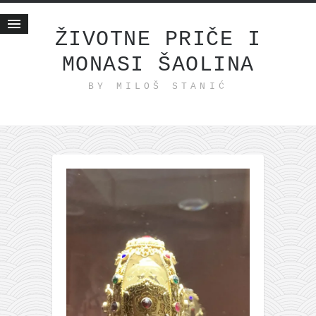
ŽIVOTNE PRIČE I
MONASI ŠAOLINA
Početna
BY MILOŠ STANIĆ
Životne priče
najnovije na blogu
internet poslovanje
ishranom do zdravlja
moj haiku
momenti i mesta
bonus sadržaj
Svetlopis
zakonopravilo
duhovni otac