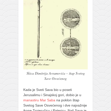
Skica Dimitrija Avramovića – štap Svetog
Save Osvećenog
Kada je Sveti Sava bio u poseti
Jerusalimu i Sinajskoj gori, dobio je u
manastiru Mar Saba
na poklon štap
Svetog Save Osvećenog i dve najvažnije
ikone Trojeručicu i Patericu. Naš Sava je