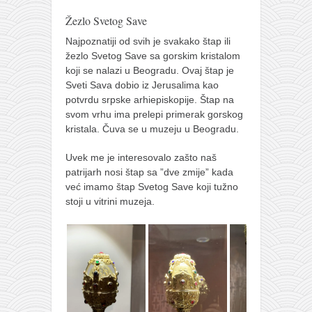
naihanchi
Žezlo Svetog Save
kushanku
Najpoznatiji od svih je svakako štap ili
žezlo Svetog Save sa gorskim kristalom
passai
koji se nalazi u Beogradu. Ovaj štap je
temashiwari
Sveti Sava dobio iz Jerusalima kao
potvrdu srpske arhiepiskopije. Štap na
kobudo
svom vrhu ima prelepi primerak gorskog
nunchaku
kristala. Čuva se u muzeju u Beogradu.
bo
Uvek me je interesovalo zašto naš
patrijarh nosi štap sa ”dve zmije” kada
tonfa
već imamo štap Svetog Save koji tužno
sai
stoji u vitrini muzeja.
timbei rochin
tsunami dojo
program
snimci nastupa