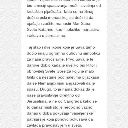
bio u misiji spasavanja mošti i svetinja od
krstaških pljačkaša. Tada su na Sinaj
došli srpski monasi koji su došli tu da
ojačaju i zaštite manastir Mar Saba,
Svetu Katarinu, kao i nekoliko manastira
i crkava u Jerusalimu.
Taj štap i dve ikone koje je Sava tamo
dobio imaju ogromnu duhovnu simboliku
za naše pravoslavlje. Prvo Sava je te
darove dobio kada je uveliko bio ktitor i
obnovitelj Svete Gore za koju je malo
falilo da nestane pod naletima pljačkaša
da se Nemanjići nisu angažovali da je
spasu. Drugo, to je nama dokaz da je
naše pravoslavlje direktno od
Jerusalima, a ne od Carigrada kako se
to danas misli što je neobično važno
danas u doba pokušaja ”vaseljenske”
patrijaršije koja ponovo pokušava da
zavlada pravoslavljem u svetu.