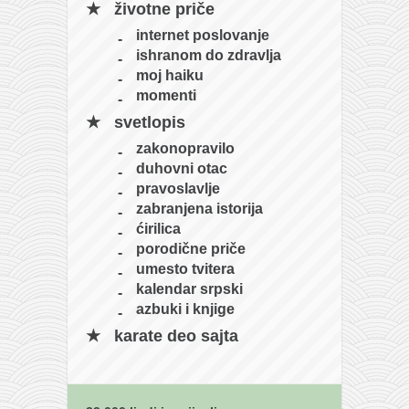
životne priče
internet poslovanje
ishranom do zdravlja
moj haiku
momenti
svetlopis
zakonopravilo
duhovni otac
pravoslavlje
zabranjena istorija
ćirilica
porodične priče
umesto tvitera
kalendar srpski
azbuki i knjige
karate deo sajta