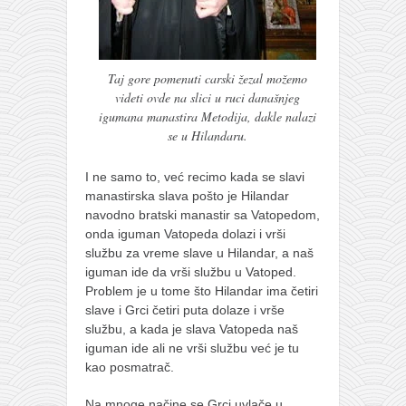
Taj gore pomenuti carski žezal možemo
videti ovde na slici u ruci današnjeg
igumana manastira Metodija, dakle nalazi
se u Hilandaru.
I ne samo to, već recimo kada se slavi
manastirska slava pošto je Hilandar
navodno bratski manastir sa Vatopedom,
onda iguman Vatopeda dolazi i vrši
službu za vreme slave u Hilandar, a naš
iguman ide da vrši službu u Vatoped.
Problem je u tome što Hilandar ima četiri
slave i Grci četiri puta dolaze i vrše
službu, a kada je slava Vatopeda naš
iguman ide ali ne vrši službu već je tu
kao posmatrač.
Na mnoge načine se Grci uvlače u