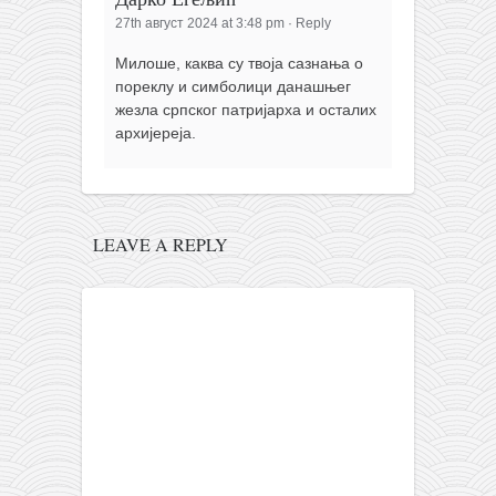
27th август 2024 at 3:48 pm
·
Reply
Милоше, каква су твоја сазнања о
пореклу и симболици данашњег
жезла српског патријарха и осталих
архијереја.
LEAVE A REPLY