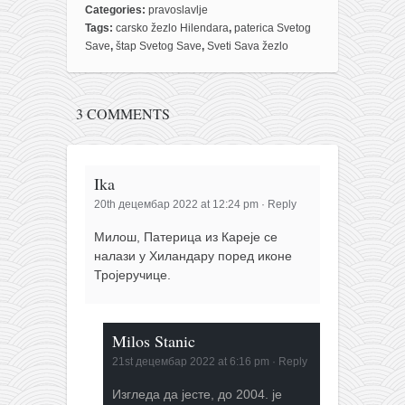
Categories:
pravoslavlje
Tags:
carsko žezlo Hilendara
,
paterica Svetog
Save
,
štap Svetog Save
,
Sveti Sava žezlo
3 COMMENTS
Ika
20th децембар 2022 at 12:24 pm
·
Reply
Милош, Патерица из Кареје се
налази у Хиландару поред иконе
Тројеручице.
Milos Stanic
21st децембар 2022 at 6:16 pm
·
Reply
Изгледа да јесте, до 2004. је