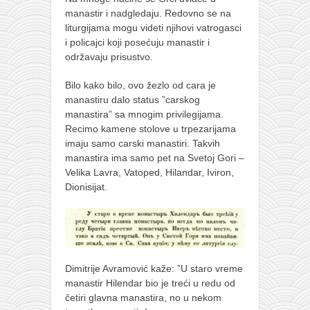
manastir i nadgledaju. Redovno se na
liturgijama mogu videti njihovi vatrogasci
i policajci koji posećuju manastir i
održavaju prisustvo.
Bilo kako bilo, ovo žezlo od cara je
manastiru dalo status ”carskog
manastira” sa mnogim privilegijama.
Recimo kamene stolove u trpezarijama
imaju samo carski manastiri. Takvih
manastira ima samo pet na Svetoj Gori –
Velika Lavra, Vatoped, Hilandar, Iviron,
Dionisijat.
Dimitrije Avramović kaže: ”U staro vreme
manastir Hilendar bio je treći u redu od
četiri glavna manastira, no u nekom