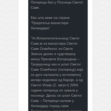
Патерица био у Посници Светог
Саве.
Ево шта каже на страни
”Пријатеља манастира
Хиландара”
”Уз Млекопитатељницу Свети
Сава је из манастира Светог
Саве Освећеног, из Свете
Земље донео и чудотворну
икону Пресвете Богородице –
Тројеручицу као и штап Светог
Саве Освећеног (патерицу) која
се дуго налазила у истоименој
келији недалеко од Кареје, а од
Светог Илије (2. август) 2004.
године патерица се чувала у
посници. Данас се штап Светог
Саве – Патерица налази у
Хиландару поред саме