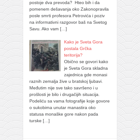
postoje dva prevoda? Hteo bih i da
pomenem dešavanja oko Zakonopravila
posle smrti profesora Petrovića i poziv
na informativni razgovor baš na Svetog
Savu. Ako vam
[…]
Kako je Sveta Gora
postala Grčka
teritorija?
Obično se govori kako
je Sveta Gora skladna
zajednica gde monasi
raznih zemalja žive u bratskoj ljubavi.
Međutim nije sve tako savršeno i u
prošlosti je bilo i drugačijih situacija.
Podeliću sa vama fotografije koje govore
o sukobima unutar manastira oko
statusa monaške gore nakon pada
turske
[…]