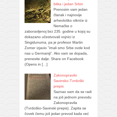
bitka i jedan Srbin
Prenosim vam jedan
članak i najnovije
arheološko otkriće iz
Nemačke o
zaboravljenoj bici 235. godine u kojoj su
dokazano učestvovali vojnici iz
Singidunuma, pa je profesor Martin
Zomer izjavio ”imali smo Srbe ovde kod
nas u Germaniji”. Ako vam se dopada,
prenesite dalje: Share on Facebook
(Opens in
[…]
Zakonopravilo
Savinsko-Tvrdoški
prepis
Saznao sam da se radi
na još jednom prevodu
Zakonopravila
(Tvrdoško-Savinski prepis). Zapita se
čovek čemu još jedan prevod kada već