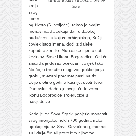
kraja
Save.
svog
zemn
og života (6. stoljeće), rekao je svojim
monasima da čekaju dan u dalekoj
budućnosti u koji će arhiepiskop, Božiji
čovjek istog imena, doći iz daleke
zapadne zemlje. Monasi će njemu dati
žezlo sv. Save i ikonu Bogorodice. Oni će
znati da je došao očekivani čovjek tako
što će, u trenutku njegovog poklonjenja
grobu, svezani predmet pasti na tlo.
Dvije stotine godina kasnije, sveti Jovan
Damaskin dodao je svoju čudotvornu
ikonu Bogorodice Trojeručice u
nasljedstvo.
Kada je sv. Sava Srpski posjetio manastir
svog imenjaka, nekih 700 godina nakon
upokojenja sv. Save Osvećenog, monasi
su i dalje čuvali proroštvo njihovog