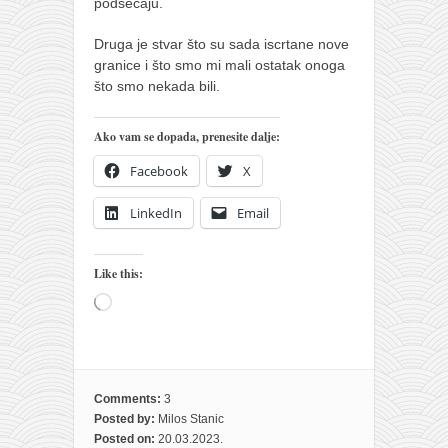
podsećaju.
Druga je stvar što su sada iscrtane nove
granice i što smo mi mali ostatak onoga
što smo nekada bili.
Ako vam se dopada, prenesite dalje:
Facebook
X
LinkedIn
Email
Like this:
Loading…
Comments:
3
Posted by:
Milos Stanic
Posted on:
20.03.2023.