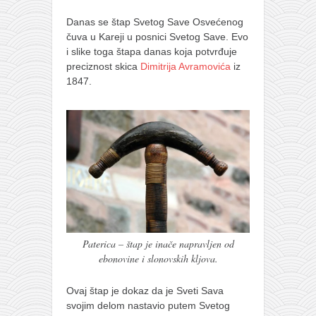
Danas se štap Svetog Save Osvećenog
čuva u Kareji u posnici Svetog Save. Evo
i slike toga štapa danas koja potvrđuje
preciznost skica
Dimitrija Avramovića
iz
1847.
Paterica – štap je inače napravljen od
ebonovine i slonovskih kljova.
Ovaj štap je dokaz da je Sveti Sava
svojim delom nastavio putem Svetog