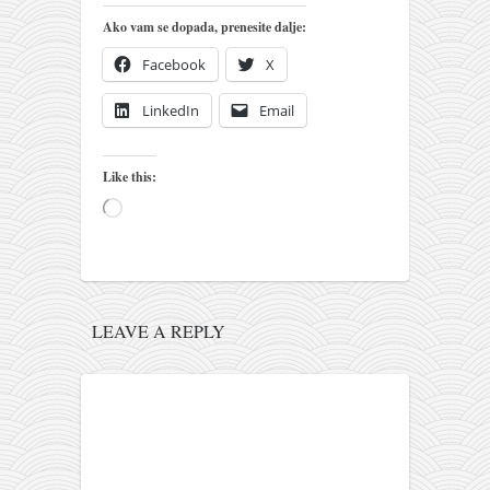
pravoslavlje
Ako vam se dopada, prenesite dalje:
zabranjena istorija
Facebook
X
ćirilica
LinkedIn
Email
porodične priče
umesto tvitera
Like this:
kalendar srpski
Loading…
azbuki i knjige
Okinava karate
najnovije na blogu
LEAVE A REPLY
moje beleške
istorija karatea
bubishi
karate
kihon