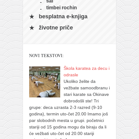
sai
timbei rochin
besplatna e-knjiga
životne priče
NOVI TEKSTOVI:
Škola karatea za decu i
odrasle
Ukoliko želite da
vežbate samoodbranu i
stari karate sa Okinave
dobrodošli ste! Tri
grupe: deca uzrasta 2-3 razred (9-10
godina), termin uto-čet 20.00 Imamo još
par slobodnih mesta u grupi. početnici
stariji od 15 godina mogu da biraju da li
će vežbati uto-čet od 20.00 stariji