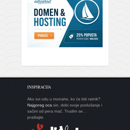
INSPIRACIJA
Ako svi odu u monahe, ko će biti ratnik?
Najgoreg oca
sin, dobi svoje poslušanje i
sačini od pera mač. Trudim se…
praštajte.