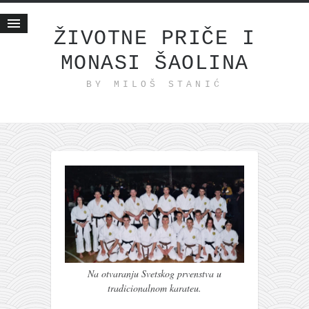
ŽIVOTNE PRIČE I
MONASI ŠAOLINA
Početna
BY MILOŠ STANIĆ
Životne priče
najnovije na blogu
internet poslovanje
ishranom do zdravlja
moj haiku
momenti i mesta
bonus sadržaj
Svetlopis
zakonopravilo
Na otvaranju Svetskog prvenstva u
tradicionalnom karateu.
duhovni otac