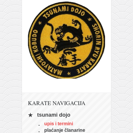
galerija kluba
članarina
kontakt
besplatna e-knjiga
termini treninga
moja priča
moja priča
fotke
kontakt
Ћир
KARATE NAVIGACIJA
tsunami dojo
upis i termini
plaćanje članarine