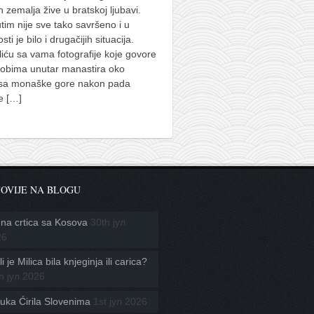
h zemalja žive u bratskoj ljubavi.
im nije sve tako savršeno i u
sti je bilo i drugačijih situacija.
iću sa vama fotografije koje govore
kobima unutar manastira oko
usa monaške gore nakon pada
ke
[…]
OVIJE NA BLOGU
na crtica sa Kosova
30th јул
26
i je Milica bila knjeginja ili carica?
h јул 2026
uka Ćirila Slovenima
1st јул 2026