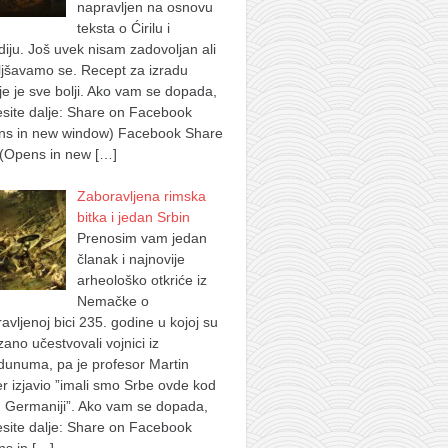
napravljen na osnovu
teksta o Ćirilu i
iju. Još uvek nisam zadovoljan ali
jšavamo se. Recept za izradu
je je sve bolji. Ako vam se dopada,
site dalje: Share on Facebook
ns in new window) Facebook Share
 (Opens in new
[…]
Zaboravljena rimska
bitka i jedan Srbin
Prenosim vam jedan
članak i najnovije
arheološko otkriće iz
Nemačke o
avljenoj bici 235. godine u kojoj su
ano učestvovali vojnici iz
dunuma, pa je profesor Martin
 izjavio ”imali smo Srbe ovde kod
 Germaniji”. Ako vam se dopada,
site dalje: Share on Facebook