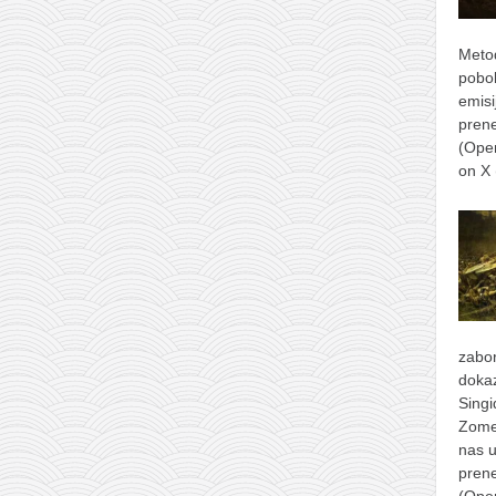
Metod
pobol
emisi
prene
(Ope
on X
zabor
dokaz
Singi
Zomer
nas u
prene