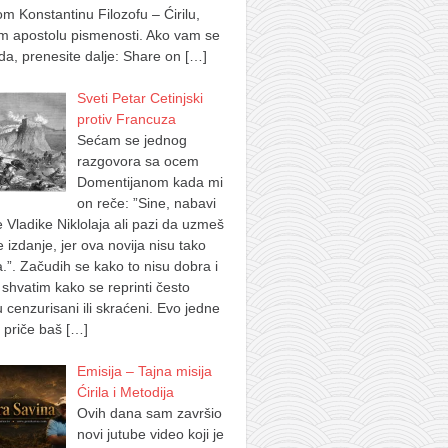
m Konstantinu Filozofu – Ćirilu,
m apostolu pismenosti. Ako vam se
a, prenesite dalje: Share on
[…]
Sveti Petar Cetinjski
protiv Francuza
Sećam se jednog
razgovora sa ocem
Domentijanom kada mi
on reče: ”Sine, nabavi
e Vladike Niklolaja ali pazi da uzmeš
je izdanje, jer ova novija nisu tako
.”. Začudih se kako to nisu dobra i
shvatim kako se reprinti često
u cenzurisani ili skraćeni. Evo jedne
 priče baš
[…]
Emisija – Tajna misija
Ćirila i Metodija
Ovih dana sam završio
novi jutube video koji je