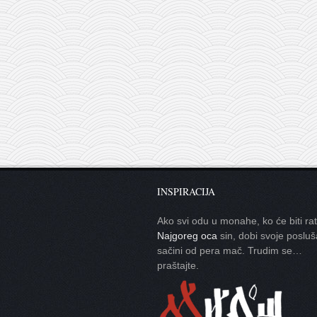
INSPIRACIJA
Ako svi odu u monahe, ko će biti ra
Najgoreg oca
sin, dobi svoje posluš
sačini od pera mač. Trudim se…
praštajte.