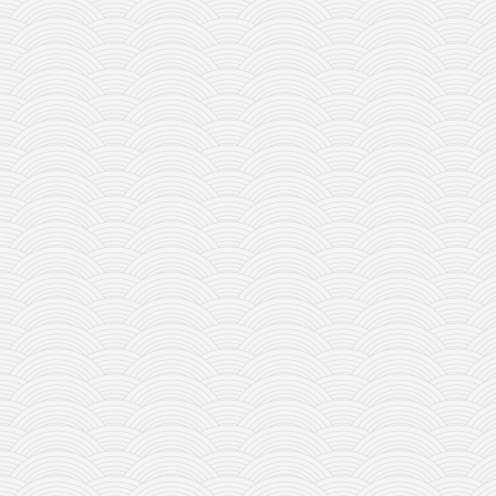
galerija kluba
članarina
kontakt
besplatna e-knjiga
termini treninga
moja priča
moja priča
fotke
kontakt
Ћир