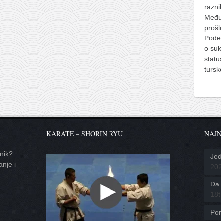
razni
Međut
prošlo
Podel
o su
stat
turs
KARATE – SHORIN RYU
NAJN
tnik?
Jed
anje i
20
Da l
18t
Por