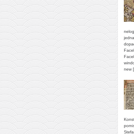
nelog
jedna
dopad
Face
Face
windo
new
Konst
pomis
Stefa