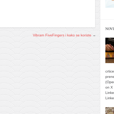
NOVI
Vibram FiveFingers i kako se koriste
→
crtic
prene
(Ope
on X
Link
Linke