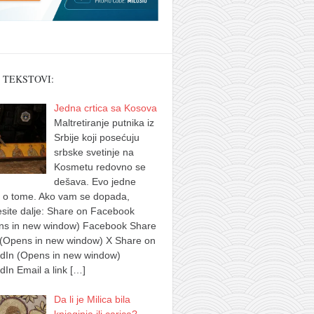
 TEKSTOVI:
Jedna crtica sa Kosova
Maltretiranje putnika iz
Srbije koji posećuju
srbske svetinje na
Kosmetu redovno se
dešava. Evo jedne
e o tome. Ako vam se dopada,
site dalje: Share on Facebook
ns in new window) Facebook Share
 (Opens in new window) X Share on
edIn (Opens in new window)
dIn Email a link
[…]
Da li je Milica bila