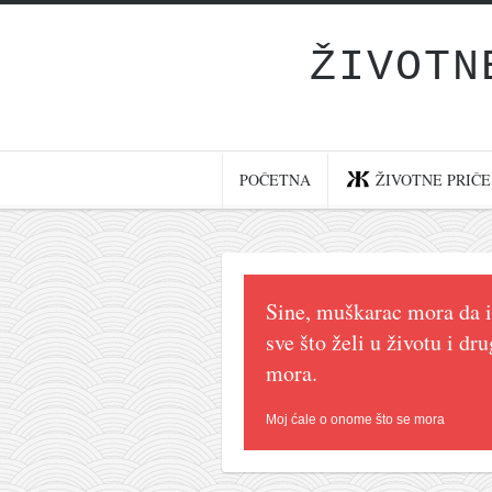
ŽIVOTN
Početna
Životne priče
najnovije na blogu
POČETNA
ŽIVOTNE PRIČE
internet poslovanje
ishranom do zdravlja
moj haiku
Sine, muškarac mora da im
momenti i mesta
sve što želi u životu i dr
bonus sadržaj
mora.
Svetlopis
Moj ćale o onome što se mora
zakonopravilo
duhovni otac