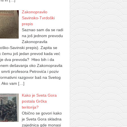
ns in
[…]
Zakonopravilo
Savinsko-Tvrdoški
prepis
Saznao sam da se radi
na još jednom prevodu
Zakonopravila
oško-Savinski prepis). Zapita se
k čemu još jedan prevod kada već
je dva prevoda? Hteo bih i da
nem dešavanja oko Zakonopravila
 smrti profesora Petrovića i poziv
formativni razgovor baš na Svetog
. Ako vam
[…]
Kako je Sveta Gora
postala Grčka
teritorija?
Obično se govori kako
je Sveta Gora skladna
zajednica gde monasi