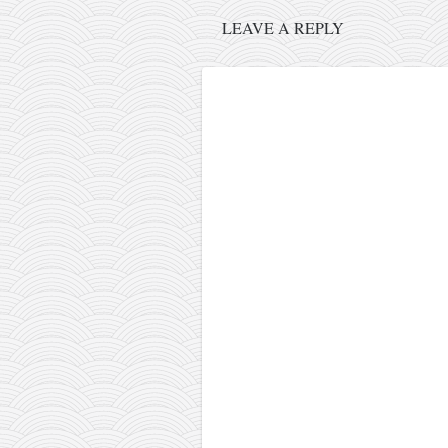
pravoslavlje
LEAVE A REPLY
zabranjena istorija
ćirilica
porodične priče
umesto tvitera
kalendar srpski
azbuki i knjige
Okinava karate
najnovije na blogu
moje beleške
istorija karatea
bubishi
karate
kihon