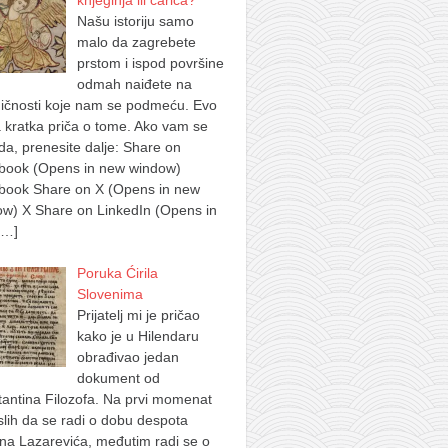
knjeginja ili carica?
Našu istoriju samo
malo da zagrebete
prstom i ispod površine
odmah naiđete na
ičnosti koje nam se podmeću. Evo
 kratka priča o tome. Ako vam se
a, prenesite dalje: Share on
book (Opens in new window)
book Share on X (Opens in new
w) X Share on LinkedIn (Opens in
[…]
Poruka Ćirila
Slovenima
Prijatelj mi je pričao
kako je u Hilendaru
obrađivao jedan
dokument od
antina Filozofa. Na prvi momenat
lih da se radi o dobu despota
na Lazarevića, međutim radi se o