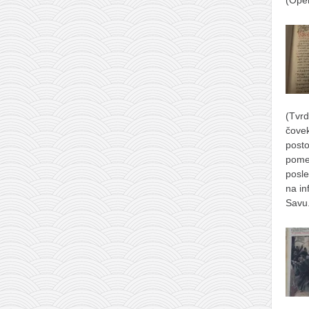
(Ope
(Tvrd
čove
posto
pome
posle
na in
Savu