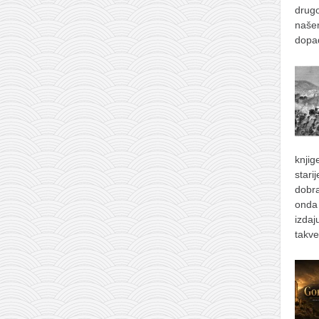
drugo
naše
dopad
knjig
stari
dobra
onda 
izdaj
takve