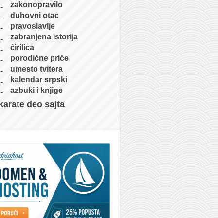
zakonopravilo
duhovni otac
pravoslavlje
zabranjena istorija
ćirilica
porodične priče
umesto tvitera
kalendar srpski
azbuki i knjige
karate deo sajta