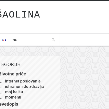
ŠAOLINA
ЋИР
TEGORIJE
životne priče
internet poslovanje
ishranom do zdravlja
moj haiku
momenti
svetlopis