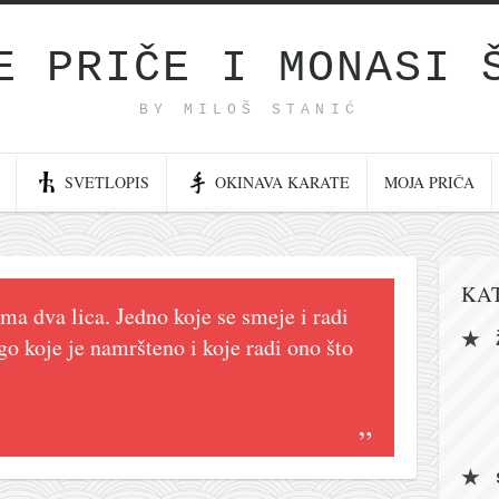
E PRIČE I MONASI 
BY MILOŠ STANIĆ
SVETLOPIS
OKINAVA KARATE
MOJA PRIČA
KA
a dva lica. Jedno koje se smeje i radi
ugo koje je namršteno i koje radi ono što