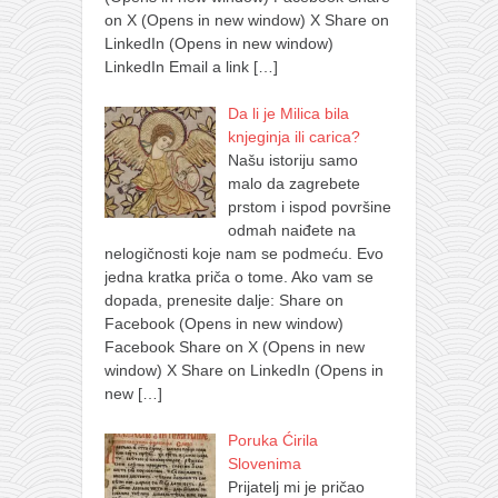
on X (Opens in new window) X Share on
LinkedIn (Opens in new window)
LinkedIn Email a link
[…]
Da li je Milica bila
knjeginja ili carica?
Našu istoriju samo
malo da zagrebete
prstom i ispod površine
odmah naiđete na
nelogičnosti koje nam se podmeću. Evo
jedna kratka priča o tome. Ako vam se
dopada, prenesite dalje: Share on
Facebook (Opens in new window)
Facebook Share on X (Opens in new
window) X Share on LinkedIn (Opens in
new
[…]
Poruka Ćirila
Slovenima
Prijatelj mi je pričao