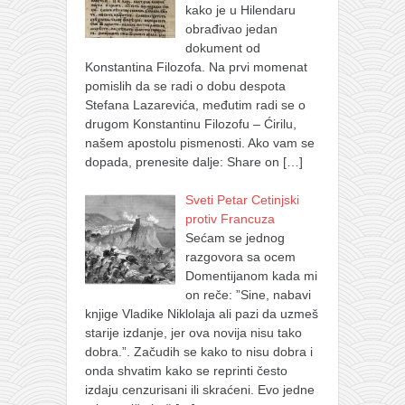
kako je u Hilendaru
obrađivao jedan
dokument od
Konstantina Filozofa. Na prvi momenat
pomislih da se radi o dobu despota
Stefana Lazarevića, međutim radi se o
drugom Konstantinu Filozofu – Ćirilu,
našem apostolu pismenosti. Ako vam se
dopada, prenesite dalje: Share on
[…]
Sveti Petar Cetinjski
protiv Francuza
Sećam se jednog
razgovora sa ocem
Domentijanom kada mi
on reče: ”Sine, nabavi
knjige Vladike Niklolaja ali pazi da uzmeš
starije izdanje, jer ova novija nisu tako
dobra.”. Začudih se kako to nisu dobra i
onda shvatim kako se reprinti često
izdaju cenzurisani ili skraćeni. Evo jedne