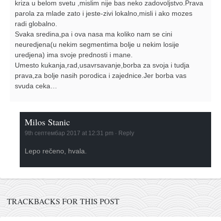
kriza u belom svetu ,mislim nije bas neko zadovoljstvo.Prava
parola za mlade zato i jeste-zivi lokalno,misli i ako mozes
radi globalno.
Svaka sredina,pa i ova nasa ma koliko nam se cini
neuredjena(u nekim segmentima bolje u nekim losije
uredjena) ima svoje prednosti i mane.
Umesto kukanja,rad,usavrsavanje,borba za svoja i tudja
prava,za bolje nasih porodica i zajednice.Jer borba vas
svuda ceka…
Milos Stanic
9th септембар 2017 at 12:31 pm
·
Reply
Lepo rečeno, hvala.
TRACKBACKS FOR THIS POST