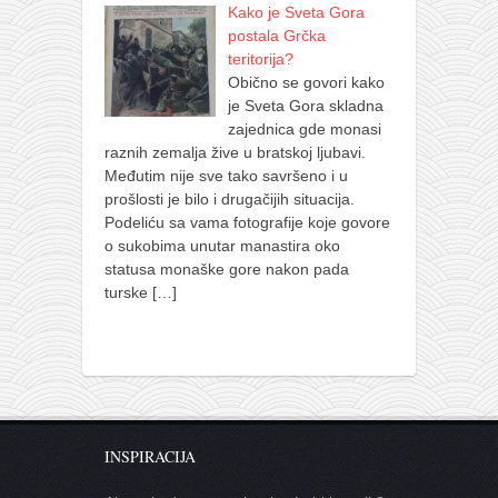
Kako je Sveta Gora
postala Grčka
teritorija?
Obično se govori kako
je Sveta Gora skladna
zajednica gde monasi
raznih zemalja žive u bratskoj ljubavi.
Međutim nije sve tako savršeno i u
prošlosti je bilo i drugačijih situacija.
Podeliću sa vama fotografije koje govore
o sukobima unutar manastira oko
statusa monaške gore nakon pada
turske
[…]
INSPIRACIJA