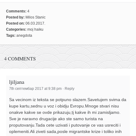
galerija kluba
članarina
Comments:
4
Posted by:
Milos Stanic
kontakt
Posted on:
06.03.2017.
besplatna e-knjiga
Categories:
moj haiku
Tags:
anegdota
termini treninga
moja priča
4 COMMENTS
moja priča
fotke
kontakt
ljiljana
7th септембар 2017 at 9:38 pm
·
Reply
Ћир
Sa vecinom iz teksta se potpuno slazem.Savetujem svima da
kupe kartu,sednu u voz i obidju Evropu.Mnoge stvari nisu
onakve kakve se ovde prikazuju,tj kakve ih mi zamisljamo.
Sve je naravno drugacije ako ste samo turista na
proputovanju.Tada cete uzivati i putovanje ce vas usreciti i
oplemeniti.Ali ziveti sada,posle migrantske krize i toliko inih