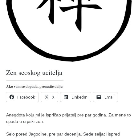
pravoslavlje
zabranjena istorija
ćirilica
porodične priče
umesto tvitera
kalendar srpski
azbuki i knjige
Zen seoskog ucitelja
Okinava karate
najnovije na blogu
Ako vam se dopada, prenesite dalje:
moje beleške
Facebook
X
LinkedIn
Email
istorija karatea
bubishi
Anegdota koju mi je ispričao prijatelj pre par godina. Za mene to
spada u srpski zen.
karate
kihon
Selo pored Jagodine, pre par decenija. Sede seljaci ispred