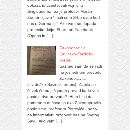
dokazano učestvovali vojnici iz
Singidunuma, pa je profesor Martin
Zomer izjavio ”imali smo Srbe ovde kod
nas u Germaniji”. Ako vam se dopada,
prenesite dalje: Share on Facebook
(Opens in
[…]
Zakonopravilo
Savinsko-Tvrdoški
prepis
Saznao sam da se radi
na još jednom prevodu
Zakonopravila
(Tvrdoško-Savinski prepis). Zapita se
čovek čemu još jedan prevod kada već
postoje dva prevoda? Hteo bih i da
pomenem dešavanja oko Zakonopravila
posle smrti profesora Petrovića i poziv
na informativni razgovor baš na Svetog
Savu. Ako vam
[…]