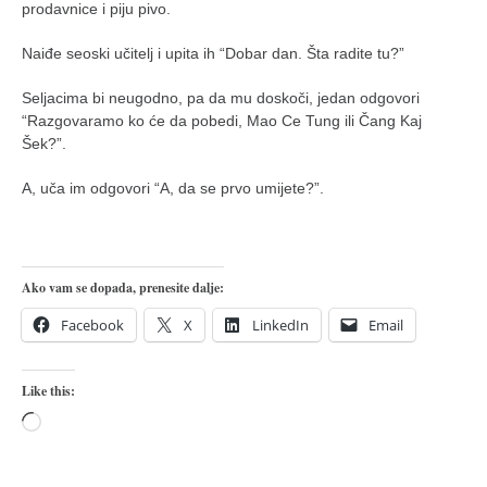
prodavnice i piju pivo.
naihanchi
Naiđe seoski učitelj i upita ih “Dobar dan. Šta radite tu?”
kushanku
passai
Seljacima bi neugodno, pa da mu doskoči, jedan odgovori
“Razgovaramo ko će da pobedi, Mao Ce Tung ili Čang Kaj
temashiwari
Šek?”.
kobudo
A, uča im odgovori “A, da se prvo umijete?”.
nunchaku
bo
tonfa
Ako vam se dopada, prenesite dalje:
sai
Facebook
X
LinkedIn
Email
timbei rochin
tsunami dojo
Like this:
program
Loading…
snimci nastupa