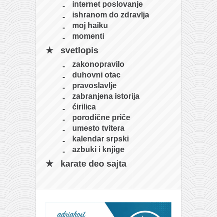
internet poslovanje
ishranom do zdravlja
moj haiku
momenti
svetlopis
zakonopravilo
duhovni otac
pravoslavlje
zabranjena istorija
ćirilica
porodične priče
umesto tvitera
kalendar srpski
azbuki i knjige
karate deo sajta