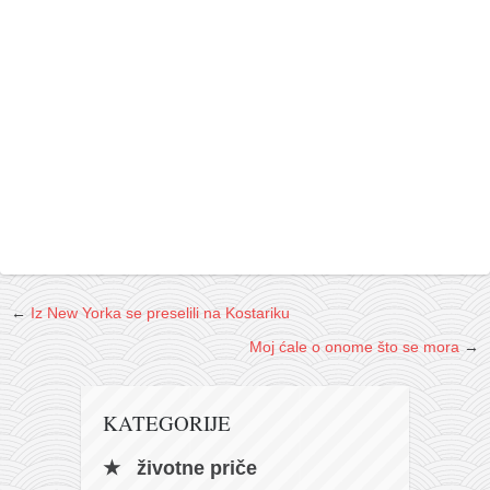
←
Iz New Yorka se preselili na Kostariku
Moj ćale o onome što se mora
→
KATEGORIJE
životne priče