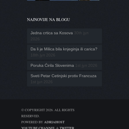
NAJNOVIJE NA BLOGU
Jedna crtica sa Kosova
30th јул
2026
Da li je Milica bila knjeginja ili carica?
18th јул 2026
Poruka Ćirila Slovenima
1st јул 2026
Sveti Petar Cetinjski protiv Francuza
1st јул 2026
© COPYRIGHT 2026. ALL RIGHTS
RESERVED.
POWERED BY
ADRIAHOST
YOUTUBE CHANNEL
&
TWITTER