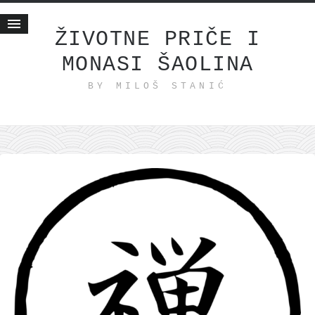
ŽIVOTNE PRIČE I
MONASI ŠAOLINA
Početna
BY MILOŠ STANIĆ
Životne priče
najnovije na blogu
internet poslovanje
ishranom do zdravlja
moj haiku
momenti i mesta
bonus sadržaj
Svetlopis
zakonopravilo
duhovni otac