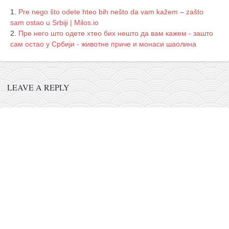
Pre nego što odete hteo bih nešto da vam kažem – zašto
sam ostao u Srbiji | Milos.io
Пре него што одете хтео бих нешто да вам кажем - зашто
сам остао у Србији - животне приче и монаси шаолина
LEAVE A REPLY