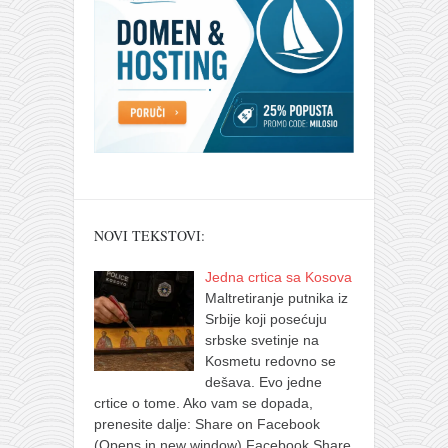
NOVI TEKSTOVI:
Jedna crtica sa Kosova
Maltretiranje putnika iz
Srbije koji posećuju
srbske svetinje na
Kosmetu redovno se
dešava. Evo jedne
crtice o tome. Ako vam se dopada,
prenesite dalje: Share on Facebook
(Opens in new window) Facebook Share