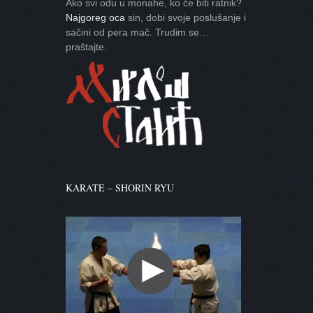
Ako svi odu u monahe, ko će biti ratnik?
Najgoreg oca
sin, dobi svoje poslušanje i
sačini od pera mač. Trudim se…
praštajte.
KARATE – SHORIN RYU