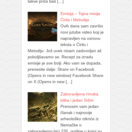
takve priče baš
[…]
Emisija – Tajna misija
Ćirila i Metodija
Ovih dana sam završio
novi jutube video koji je
napravljen na osnovu
teksta o Ćirilu i
Metodiju. Još uvek nisam zadovoljan ali
poboljšavamo se. Recept za izradu
emisije je sve bolji. Ako vam se dopada,
prenesite dalje: Share on Facebook
(Opens in new window) Facebook Share
on X (Opens in new
[…]
Zaboravljena rimska
bitka i jedan Srbin
Prenosim vam jedan
članak i najnovije
arheološko otkriće iz
Nemačke o
zaboravljenoj bici 235. godine u kojoj su