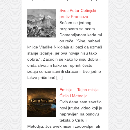
Sveti Petar Cetinjski
protiv Francuza
Sećam se jednog
razgovora sa ocem
Domentijanom kada mi
on reče: ”Sine, nabavi
knjige Vladike Niklolaja ali pazi da uzmeš
starije izdanje, jer ova novija nisu tako
dobra.”. Začudih se kako to nisu dobra i
onda shvatim kako se reprinti često
izdaju cenzurisani ili skraćeni. Evo jedne
takve priče baš
[…]
Emisija – Tajna misija
Ćirila i Metodija
Ovih dana sam završio
novi jutube video koji je
napravljen na osnovu
teksta o Ćirilu i
Metodiju. Još uvek nisam zadovoljan ali