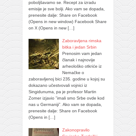
poboljšavamo se. Recept za izradu
emisije je sve bolji. Ako vam se dopada,
prenesite dalje: Share on Facebook
(Opens in new window) Facebook Share
on X (Opens in new
[…]
Zaboravljena rimska
bitka i jedan Srbin
Prenosim vam jedan
članak i najnovije
arheološko otkriće iz
Nemačke o
zaboravljenoj bici 235. godine u kojoj su
dokazano učestvovali vojnici iz
Singidunuma, pa je profesor Martin
Zomer izjavio ”imali smo Srbe ovde kod
nas u Germaniji”. Ako vam se dopada,
prenesite dalje: Share on Facebook
(Opens in
[…]
Zakonopravilo