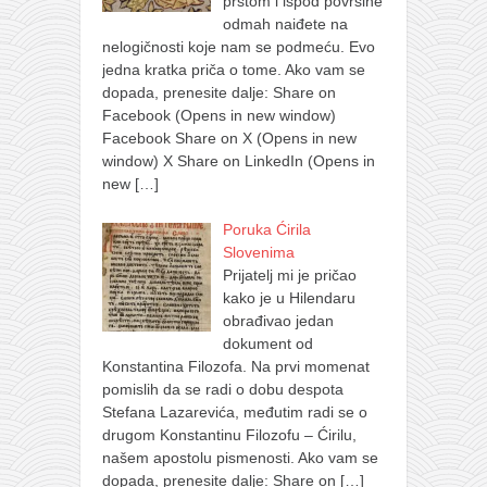
prstom i ispod površine
odmah naiđete na
nelogičnosti koje nam se podmeću. Evo
jedna kratka priča o tome. Ako vam se
dopada, prenesite dalje: Share on
Facebook (Opens in new window)
Facebook Share on X (Opens in new
window) X Share on LinkedIn (Opens in
new
[…]
Poruka Ćirila
Slovenima
Prijatelj mi je pričao
kako je u Hilendaru
obrađivao jedan
dokument od
Konstantina Filozofa. Na prvi momenat
pomislih da se radi o dobu despota
Stefana Lazarevića, međutim radi se o
drugom Konstantinu Filozofu – Ćirilu,
našem apostolu pismenosti. Ako vam se
dopada, prenesite dalje: Share on
[…]