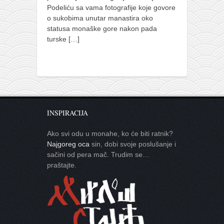
Podeliću sa vama fotografije koje govore
o sukobima unutar manastira oko
statusa monaške gore nakon pada
turske
[…]
INSPIRACIJA
Ako svi odu u monahe, ko će biti ratnik?
Najgoreg oca
sin, dobi svoje poslušanje i
sačini od pera mač. Trudim se…
praštajte.