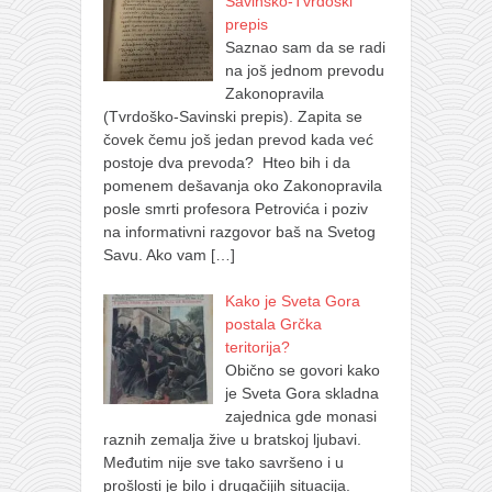
Savinsko-Tvrdoški
prepis
Saznao sam da se radi
na još jednom prevodu
Zakonopravila
(Tvrdoško-Savinski prepis). Zapita se
čovek čemu još jedan prevod kada već
postoje dva prevoda? Hteo bih i da
pomenem dešavanja oko Zakonopravila
posle smrti profesora Petrovića i poziv
na informativni razgovor baš na Svetog
Savu. Ako vam
[…]
Kako je Sveta Gora
postala Grčka
teritorija?
Obično se govori kako
je Sveta Gora skladna
zajednica gde monasi
raznih zemalja žive u bratskoj ljubavi.
Međutim nije sve tako savršeno i u
prošlosti je bilo i drugačijih situacija.