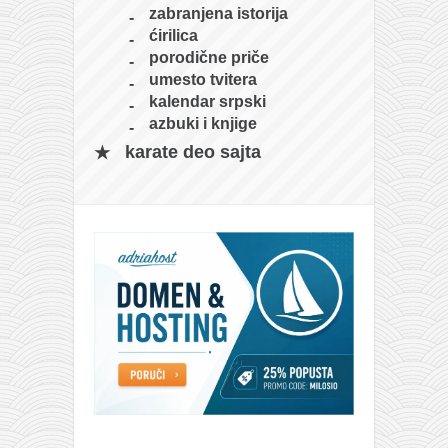
galerija kluba
zabranjena istorija
članarina
ćirilica
porodične priče
kontakt
umesto tvitera
besplatna e-knjiga
kalendar srpski
azbuki i knjige
termini treninga
karate deo sajta
moja priča
moja priča
fotke
kontakt
Ћир