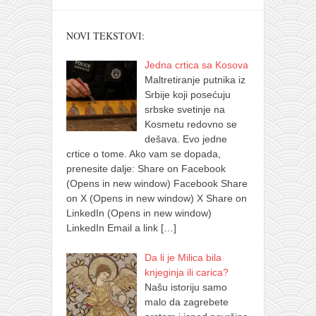
NOVI TEKSTOVI:
Jedna crtica sa Kosova
Maltretiranje putnika iz
Srbije koji posećuju
srbske svetinje na
Kosmetu redovno se
dešava. Evo jedne
crtice o tome. Ako vam se dopada,
prenesite dalje: Share on Facebook
(Opens in new window) Facebook Share
on X (Opens in new window) X Share on
LinkedIn (Opens in new window)
LinkedIn Email a link
[…]
Da li je Milica bila
knjeginja ili carica?
Našu istoriju samo
malo da zagrebete