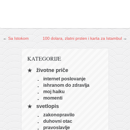
naihanchi
kushanku
passai
temashiwari
←
Sa Istokom
100 dolara, zlatni prsten i karta za Istambul
→
kobudo
nunchaku
KATEGORIJE
bo
životne priče
tonfa
internet poslovanje
sai
ishranom do zdravlja
moj haiku
timbei rochin
momenti
tsunami dojo
svetlopis
program
zakonopravilo
snimci nastupa
duhovni otac
pravoslavlje