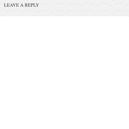
pravoslavlje
LEAVE A REPLY
zabranjena istorija
ćirilica
porodične priče
umesto tvitera
kalendar srpski
azbuki i knjige
Okinava karate
najnovije na blogu
moje beleške
istorija karatea
bubishi
karate
kihon