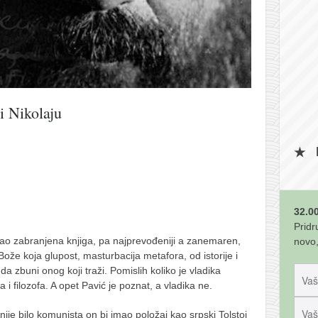
i Nikolaju
32.00
Pridr
ao zabranjena knjiga, pa najprevođeniji a zanemaren,
novo,
 Bože koja glupost, masturbacija metafora
, od istorije i
a zbuni onog koji traži. Pomislih koliko je vladika
i filozofa. A opet Pavić je poznat, a vladika ne.
nije bilo komunista on bi imao položaj kao srpski Tolstoj