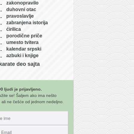
zakonopravilo
duhovni otac
pravoslavlje
zabranjena istorija
ćirilica
porodične priče
umesto tvitera
kalendar srpski
azbuki i knjige
karate deo sajta
0 ljudi je prijavljeno.
užite se! Šaljem ako ima nešto
 ali ne češće od jednom nedeljno.