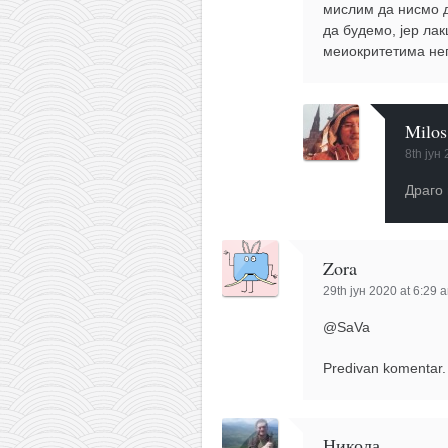
мислим да нисмо д
да будемо, јер ла
меиокритетима нег
Milos
8th јун
Драго
Zora
29th јун 2020 at 6:29 
@SaVa
Predivan komentar.
Никола