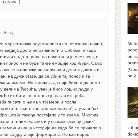
 u pravu :(
m
·
Reply
Metod
се маркентишка наука користи на негативан начин,
pobol
ко медија доста негативности о Србима, а када
emisi
тички онда то раде на начин који је опет лош, и
prene
ни понос и не буде такве емоције код људи. Само
(Ope
олако се и плански распарчава и дели и држава и
on X
ан, на дуже стазе, да се убије тај понос и та
земља имамо. Не кажем ја да није било и да нема
 у делима Ћосића, увек је било лоших људи у
ек ће их бити, но питање је да ли их треба
еба писати о њима у тој мери и после
атити те књиге као „феноменалне“, а у запећак
бро што је такође постојало у то време. Мислим
вари и толико часних и у сваком смислу „јаких“
zabor
 земља и наша историја да када би се причало о
dokaz
а би се другачије формирала. Но као народ