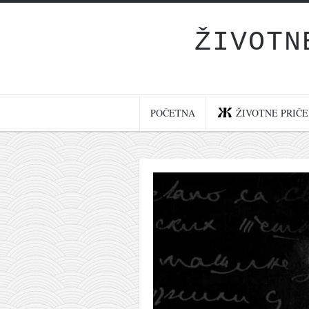
ŽIVOTN
Početna
Životne priče
najnovije na blogu
POČETNA
ŽIVOTNE PRIČE
internet poslovanje
ishranom do zdravlja
moj haiku
momenti i mesta
bonus sadržaj
Svetlopis
zakonopravilo
duhovni otac