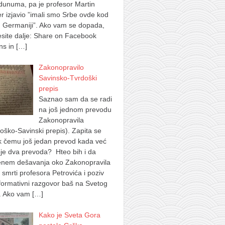
dunuma, pa je profesor Martin
 izjavio ”imali smo Srbe ovde kod
 Germaniji”. Ako vam se dopada,
site dalje: Share on Facebook
ns in
[…]
Zakonopravilo
Savinsko-Tvrdoški
prepis
Saznao sam da se radi
na još jednom prevodu
Zakonopravila
oško-Savinski prepis). Zapita se
k čemu još jedan prevod kada već
je dva prevoda? Hteo bih i da
nem dešavanja oko Zakonopravila
 smrti profesora Petrovića i poziv
formativni razgovor baš na Svetog
. Ako vam
[…]
Kako je Sveta Gora