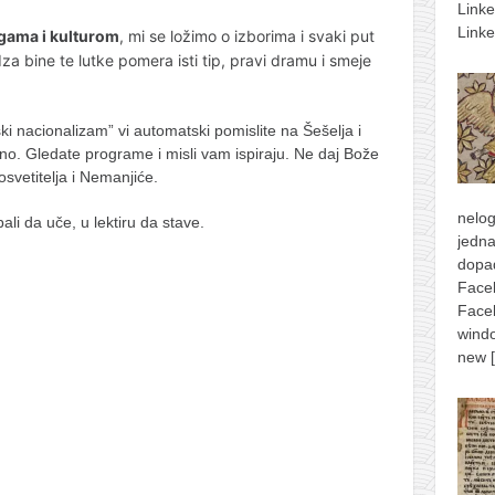
Link
Linke
igama i kulturom
, mi se ložimo o izborima i svaki put
za bine te lutke pomera isti tip, pravi dramu i smeje
ki nacionalizam” vi automatski pomislite na Šešelja i
no. Gledate programe i misli vam ispiraju. Ne daj Bože
svetitelja i Nemanjiće.
nelog
bali da uče, u lektiru da stave.
jedna
dopad
Face
Face
windo
new