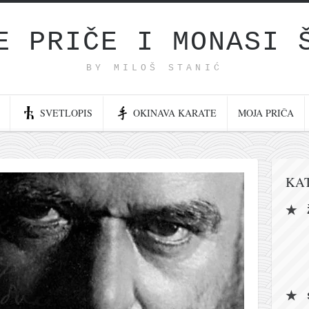
E PRIČE I MONASI 
BY MILOŠ STANIĆ
SVETLOPIS
OKINAVA KARATE
MOJA PRIČA
KA