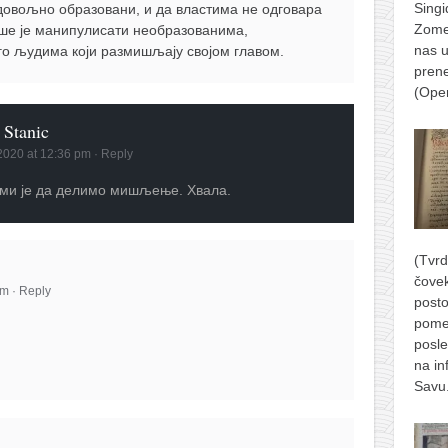
Singi
овољно образовани, и да властима не одговара
Zomer
кше је манипулисати необразованима,
nas u
о људима који размишљају својом главом.
prene
(Ope
 Stanic
 2020 at 12:36 pm
·
Reply
 ми је да делимо мишљење. Хвала.
(Tvrd
čove
am
·
Reply
posto
pome
posle
na in
Savu