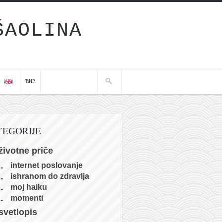
ŠAOLINA
ЋИР
TEGORIJE
životne priče
internet poslovanje
ishranom do zdravlja
moj haiku
momenti
svetlopis