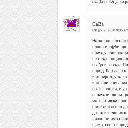
svađa i mržnja ko je
СаВа
8th јун 2020 at 9:05 a
Нажалост код нас 
пропагирајући пре
причају националис
не граде национал
свађа и завада. П
народ. Као да је пл
историја коју као 
и ствари описаних
свакој нацији, и ув
величати, да ли тр
маркентишки пропр
ставити све оно до
да толико лепих ст
личности има наша
њима, свест народ