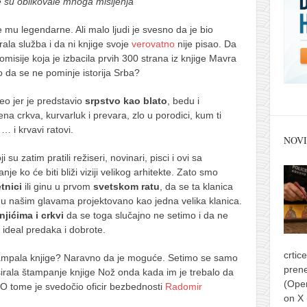
e su oblikovale mnoga mišljenja
e mu legendarne. Ali malo ljudi je svesno da je bio
ala služba i da ni knjige svoje
verovatno
nije pisao. Da
komisije koja je izbacila prvih 300 strana iz knjige Mavra
o da se ne pominje istorija Srba?
eo jer je predstavio
srpstvo kao blato
, bedu i
ena crkva, kurvarluk i prevara, zlo u porodici, kum ti
 … i krvavi ratovi.
NOVI
 su zatim pratili režiseri, novinari, pisci i ovi sa
nje ko će biti bliži viziji velikog arhitekte. Zato smo
tnici
ili ginu u prvom
svetskom ratu
, da se ta klanica
e u našim glavama projektovano kao jedna velika klanica.
jićima i crkvi
da se toga slučajno ne setimo i da ne
ideal predaka i dobrote.
crtic
tampala knjige? Naravno da je moguće. Setimo se samo
prene
irala štampanje knjige Nož onda kada im je trebalo da
(Ope
O tome je svedočio oficir bezbednosti
Radomir
on X