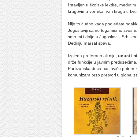
i stavljen u školske lektire, međuti
naihanchi
krugovima vernika, van kruga crkve j
kushanku
Nije to čudno kada pogledate odakle 
passai
Jugoslaviji samo toga nismo svesni.
temashiwari
smo mi i dalje u Jugoslaviji, Srbi kont
Dedinju maršal spava.
kobudo
Izgleda preterano ali nije,
unuci i s
nunchaku
drže funkcije u javnim preduzećima, 
bo
Partizanska deca nastaviše putem ko
komunizam brzo pretvori u globaliz
tonfa
sai
timbei rochin
tsunami dojo
program
snimci nastupa