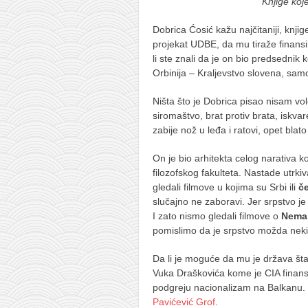
galerija kluba
Knjige koj
članarina
Dobrica Ćosić kažu najčitaniji, knjig
projekat UDBE, da mu tiraže finansir
kontakt
li ste znali da je on bio predsednik 
besplatna e-knjiga
Orbinija – Kraljevstvo slovena, sam
termini treninga
Ništa što je Dobrica pisao nisam vol
moja priča
siromaštvo, brat protiv brata, iskvar
zabije nož u leđa i ratovi, opet blato
moja priča
On je bio arhitekta celog narativa koji
fotke
filozofskog fakulteta. Nastade utrkiva
kontakt
gledali filmove u kojima su Srbi ili
če
slučajno ne zaboravi. Jer srpstvo j
I zato nismo gledali filmove o
Neman
pomislimo da je srpstvo možda neki 
Ћир
Da li je moguće da mu je država š
Vuka Draškovića kome je CIA finans
podgreju nacionalizam na Balkanu. 
Pavićević Grof
.