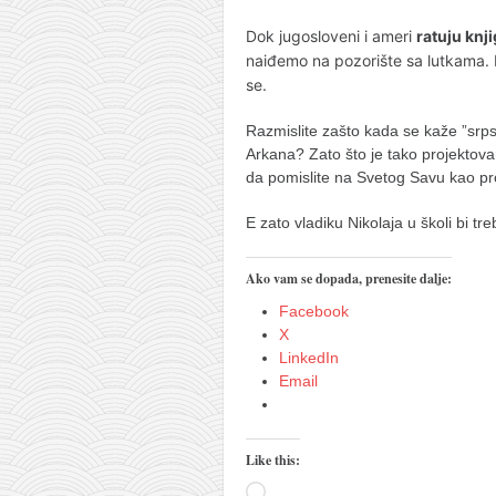
Dok jugosloveni i ameri
ratuju knj
naiđemo na pozorište sa lutkama. I
se.
Razmislite zašto kada se kaže ”srps
Arkana? Zato što je tako projektova
da pomislite na Svetog Savu kao pro
E zato vladiku Nikolaja u školi bi tre
Ako vam se dopada, prenesite dalje:
Facebook
X
LinkedIn
Email
Like this:
Loading…