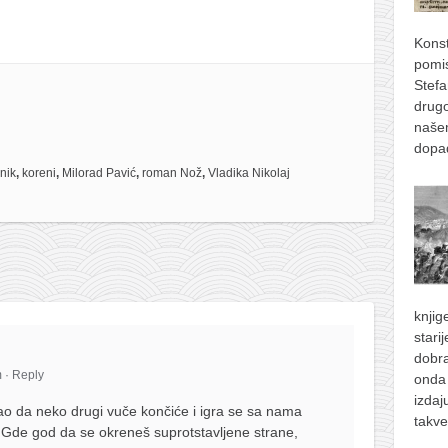
Konst
pomis
Stefa
drugo
naše
dopad
nik
,
koreni
,
Milorad Pavić
,
roman Nož
,
Vladika Nikolaj
knjig
stari
dobra
m
·
Reply
onda 
izdaj
 da neko drugi vuče končiće i igra se sa nama
takve
 Gde god da se okreneš suprotstavljene strane,