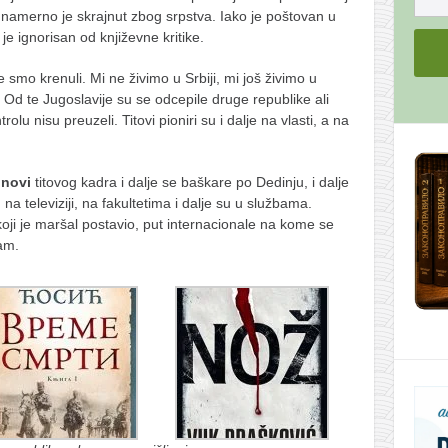
m namerno je skrajnut zbog srpstva. Iako je poštovan u
e ignorisan od književne kritike.
smo krenuli. Mi ne živimo u Srbiji, mi još živimo u
 Od te Jugoslavije su se odcepile druge republike ali
rolu nisu preuzeli. Titovi pioniri su i dalje na vlasti, a na
inovi
titovog kadra i dalje se baškare po Dedinju, i dalje
na televiziji, na fakultetima i dalje su u službama.
ji je maršal postavio, put internacionale na kome se
am.