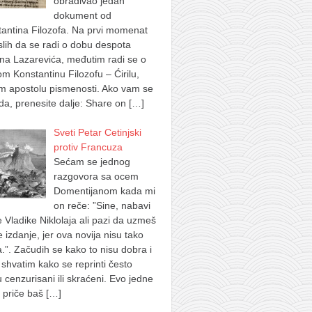
obrađivao jedan
dokument od
antina Filozofa. Na prvi momenat
lih da se radi o dobu despota
na Lazarevića, međutim radi se o
m Konstantinu Filozofu – Ćirilu,
m apostolu pismenosti. Ako vam se
a, prenesite dalje: Share on
[…]
Sveti Petar Cetinjski
protiv Francuza
Sećam se jednog
razgovora sa ocem
Domentijanom kada mi
on reče: ”Sine, nabavi
e Vladike Niklolaja ali pazi da uzmeš
je izdanje, jer ova novija nisu tako
.”. Začudih se kako to nisu dobra i
shvatim kako se reprinti često
u cenzurisani ili skraćeni. Evo jedne
 priče baš
[…]