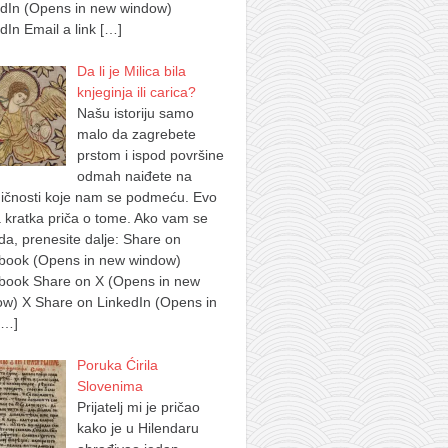
edIn (Opens in new window)
dIn Email a link
[…]
Da li je Milica bila
knjeginja ili carica?
Našu istoriju samo
malo da zagrebete
prstom i ispod površine
odmah naiđete na
ičnosti koje nam se podmeću. Evo
 kratka priča o tome. Ako vam se
a, prenesite dalje: Share on
book (Opens in new window)
book Share on X (Opens in new
w) X Share on LinkedIn (Opens in
[…]
Poruka Ćirila
Slovenima
Prijatelj mi je pričao
kako je u Hilendaru