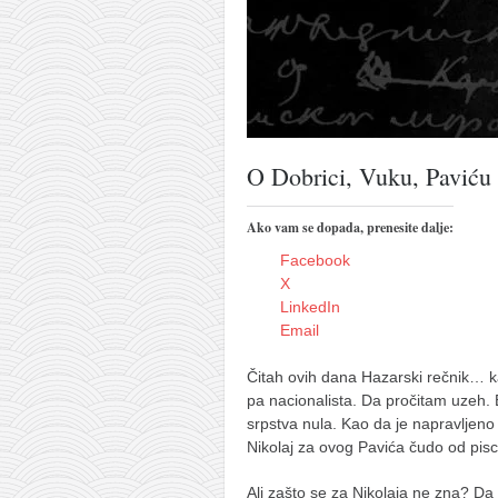
pravoslavlje
zabranjena istorija
ćirilica
porodične priče
umesto tvitera
O Dobrici, Vuku, Paviću 
kalendar srpski
azbuki i knjige
Ako vam se dopada, prenesite dalje:
Facebook
Okinava karate
X
najnovije na blogu
LinkedIn
Email
moje beleške
istorija karatea
Čitah ovih dana Hazarski rečnik… k
pa nacionalista. Da pročitam uzeh.
bubishi
srpstva nula. Kao da je napravljeno d
karate
Nikolaj za ovog Pavića čudo od pisca 
kihon
Ali zašto se za Nikolaja ne zna? Da 