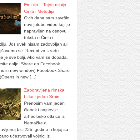
Emisija – Tajna misija
Ćirila i Metodija
Ovih dana sam završio
novi jutube video koji je
napravljen na osnovu
teksta o Ćirilu i
iju. Još uvek nisam zadovoljan ali
jšavamo se. Recept za izradu
je je sve bolji. Ako vam se dopada,
site dalje: Share on Facebook
ns in new window) Facebook Share
 (Opens in new
[…]
Zaboravljena rimska
bitka i jedan Srbin
Prenosim vam jedan
članak i najnovije
arheološko otkriće iz
Nemačke o
avljenoj bici 235. godine u kojoj su
ano učestvovali vojnici iz