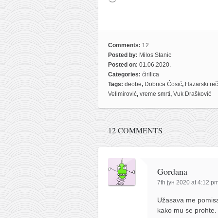
Comments:
12
Posted by:
Milos Stanic
Posted on:
01.06.2020.
Categories:
ćirilica
Tags:
deobe
,
Dobrica Ćosić
,
Hazarski reč
Velimirović
,
vreme smrti
,
Vuk Drašković
12 COMMENTS
Gordana
7th јун 2020 at 4:12 p
Užasava me pomisao
kako mu se prohte.