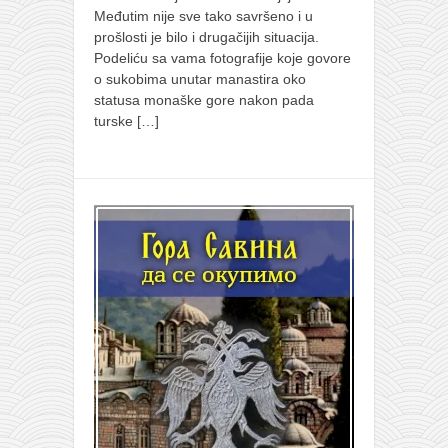
Međutim nije sve tako savršeno i u
prošlosti je bilo i drugačijih situacija.
Podeliću sa vama fotografije koje govore
o sukobima unutar manastira oko
statusa monaške gore nakon pada
turske
[…]