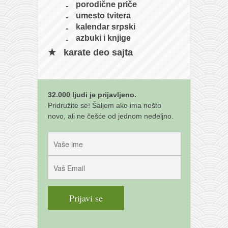
porodične priče
umesto tvitera
kalendar srpski
azbuki i knjige
karate deo sajta
32.000 ljudi je prijavljeno.
Pridružite se! Šaljem ako ima nešto
novo, ali ne češće od jednom nedeljno.