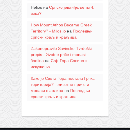
Helios
на
Српско јеванђеље из 4.
века?
How Mount Athos Became Greek
Territory? - Milos.io
на
Последњи
српски краљ и краљица
Zakonopravilo Savinsko-Tvrdoški
prepis - životne priče i monasi
šaolina
на
Сајт Гора Савина и
искушења
Како је Света Гора постала Грчка
територија? - животне приче и
монаси шаолина
на
Последњи
српски краљ и краљица