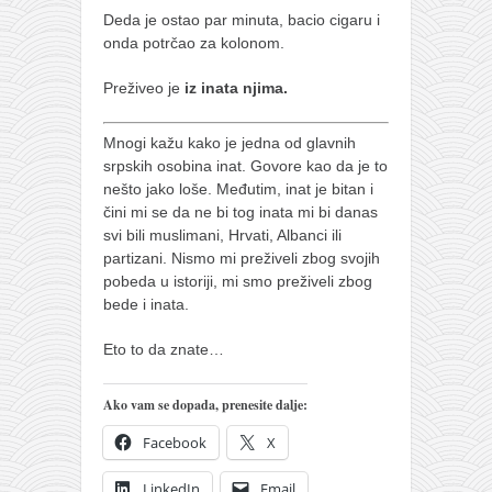
Deda je ostao par minuta, bacio cigaru i
onda potrčao za kolonom.
Preživeo je
iz
inata njima.
Mnogi kažu kako je jedna od glavnih
srpskih osobina inat. Govore kao da je to
nešto jako loše. Međutim, inat je bitan i
čini mi se da ne bi tog inata mi bi danas
svi bili muslimani, Hrvati, Albanci ili
partizani. Nismo mi preživeli zbog svojih
pobeda u istoriji, mi smo preživeli zbog
bede i inata.
Eto to da znate…
Ako vam se dopada, prenesite dalje:
Facebook
X
LinkedIn
Email