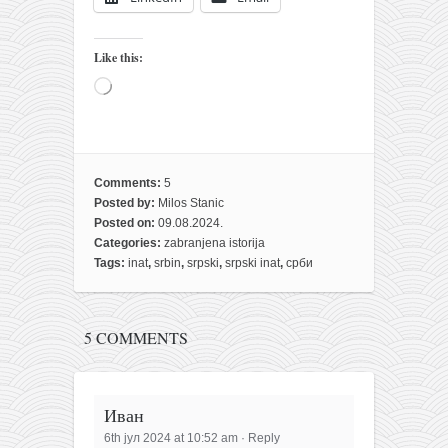
Like this:
Loading…
Comments:
5
Posted by:
Milos Stanic
Posted on:
09.08.2024.
Categories:
zabranjena istorija
Tags:
inat
,
srbin
,
srpski
,
srpski inat
,
срби
5 COMMENTS
Иван
6th јул 2024 at 10:52 am
·
Reply