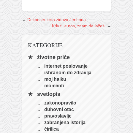
←
Dekonstrukcija zidova Jerihona
Kriv ti je nos, znam da lažeš.
→
KATEGORIJE
životne priče
internet poslovanje
ishranom do zdravlja
moj haiku
momenti
svetlopis
zakonopravilo
duhovni otac
pravoslavlje
zabranjena istorija
ćirilica