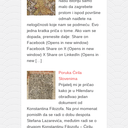
Našu istoriju samo
malo da zagrebete
prstom i ispod površine
odmah naiđete na
nelogičnosti koje nam se podmeću. Evo
jedna kratka priča o tome. Ako vam se
dopada, prenesite dalje: Share on
Facebook (Opens in new window)
Facebook Share on X (Opens in new
window) X Share on LinkedIn (Opens in
new
[…]
Poruka Ćirila
Slovenima
Prijatelj mi je pričao
kako je u Hilendaru
obrađivao jedan
dokument od
Konstantina Filozofa. Na prvi momenat
pomislih da se radi o dobu despota
Stefana Lazarevića, međutim radi se o
drugom Konstantinu Filozofu – Ćirilu,