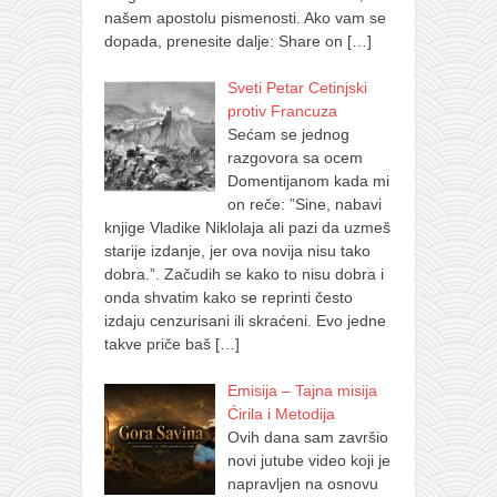
našem apostolu pismenosti. Ako vam se
dopada, prenesite dalje: Share on
[…]
Sveti Petar Cetinjski
protiv Francuza
Sećam se jednog
razgovora sa ocem
Domentijanom kada mi
on reče: ”Sine, nabavi
knjige Vladike Niklolaja ali pazi da uzmeš
starije izdanje, jer ova novija nisu tako
dobra.”. Začudih se kako to nisu dobra i
onda shvatim kako se reprinti često
izdaju cenzurisani ili skraćeni. Evo jedne
takve priče baš
[…]
Emisija – Tajna misija
Ćirila i Metodija
Ovih dana sam završio
novi jutube video koji je
napravljen na osnovu