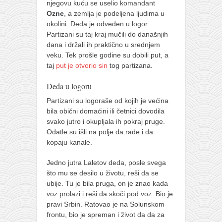
njegovu kuću se uselio komandant
naihanchi
Ozne
, a zemlja je podeljena ljudima u
okolini. Deda je odveden u logor.
kushanku
Partizani su taj kraj mučili do današnjih
passai
dana i držali ih praktično u srednjem
veku. Tek prošle godine su dobili put, a
temashiwari
taj
put je otvorio sin
tog partizana.
kobudo
Deda u logoru
nunchaku
Partizani su logoraše od kojih je većina
bo
bila obični domaćini ili četnici dovodila
svako jutro i okupljala ih pokraj pruge.
tonfa
Odatle su išli na polje da rade i da
sai
kopaju kanale.
timbei rochin
Jedno jutra Laletov deda, posle svega
tsunami dojo
što mu se desilo u životu, reši da se
ubije. Tu je bila pruga, on je znao kada
program
voz prolazi i reši da skoči pod voz. Bio je
pravi Srbin. Ratovao je na Solunskom
snimci nastupa
frontu, bio je spreman i život da da za