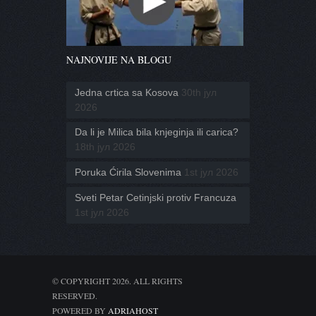
NAJNOVIJE NA BLOGU
Jedna crtica sa Kosova
30th јул
2026
Da li je Milica bila knjeginja ili carica?
18th јул 2026
Poruka Ćirila Slovenima
1st јул 2026
Sveti Petar Cetinjski protiv Francuza
1st јул 2026
© COPYRIGHT 2026. ALL RIGHTS
RESERVED.
POWERED BY
ADRIAHOST