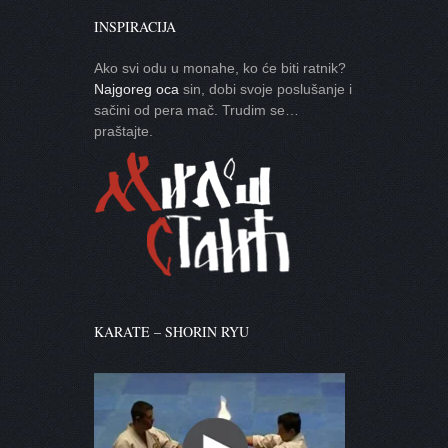
INSPIRACIJA
Ako svi odu u monahe, ko će biti ratnik?
Najgoreg oca
sin, dobi svoje poslušanje i
sačini od pera mač. Trudim se…
praštajte.
KARATE – SHORIN RYU