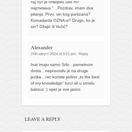
тај пут је отворио син тог
партизана.“…Pozdrav, imam dva
pitanja. Prvo, sin kog partizana?
Komadanta OZNA-e? Drugo, ko je
sin? Džajić ili Vučić?
Alexander
24th август 2024 at 9:01 pm
·
Reply
Inat imaju samo Srbi…pametnom
dosta…neprevodiv je na druge
jezike…rec koriste jedino „to the best
of my knowledge“ turci ali u smislu
baksuz :) opet je sve jasno
LEAVE A REPLY