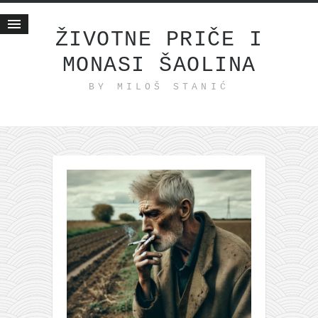
ŽIVOTNE PRIČE I
MONASI ŠAOLINA
Početna
BY MILOŠ STANIĆ
Životne priče
najnovije na blogu
internet poslovanje
ishranom do zdravlja
moj haiku
momenti i mesta
bonus sadržaj
Svetlopis
zakonopravilo
duhovni otac