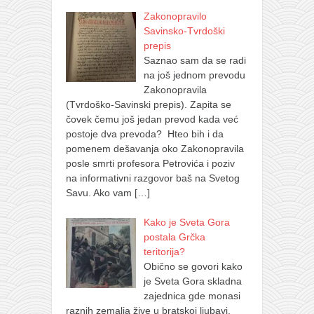
Zakonopravilo
Savinsko-Tvrdoški
prepis
Saznao sam da se radi
na još jednom prevodu
Zakonopravila
(Tvrdoško-Savinski prepis). Zapita se
čovek čemu još jedan prevod kada već
postoje dva prevoda? Hteo bih i da
pomenem dešavanja oko Zakonopravila
posle smrti profesora Petrovića i poziv
na informativni razgovor baš na Svetog
Savu. Ako vam
[…]
Kako je Sveta Gora
postala Grčka
teritorija?
Obično se govori kako
je Sveta Gora skladna
zajednica gde monasi
raznih zemalja žive u bratskoj ljubavi.