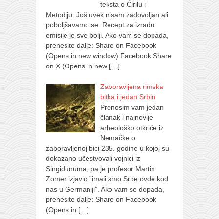
teksta o Ćirilu i
Metodiju. Još uvek nisam zadovoljan ali
poboljšavamo se. Recept za izradu
emisije je sve bolji. Ako vam se dopada,
prenesite dalje: Share on Facebook
(Opens in new window) Facebook Share
on X (Opens in new
[…]
Zaboravljena rimska
bitka i jedan Srbin
Prenosim vam jedan
članak i najnovije
arheološko otkriće iz
Nemačke o
zaboravljenoj bici 235. godine u kojoj su
dokazano učestvovali vojnici iz
Singidunuma, pa je profesor Martin
Zomer izjavio ”imali smo Srbe ovde kod
nas u Germaniji”. Ako vam se dopada,
prenesite dalje: Share on Facebook
(Opens in
[…]