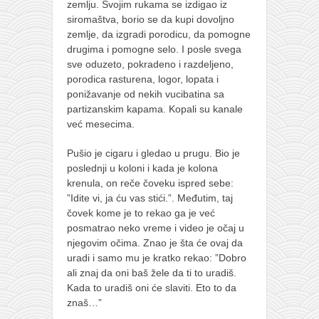
galerija kluba
zemlju. Svojim rukama se izdigao iz
siromaštva, borio se da kupi dovoljno
članarina
zemlje, da izgradi porodicu, da pomogne
kontakt
drugima i pomogne selo. I posle svega
sve oduzeto, pokradeno i razdeljeno,
besplatna e-knjiga
porodica rasturena, logor, lopata i
termini treninga
ponižavanje od nekih vucibatina sa
partizanskim kapama. Kopali su kanale
moja priča
već mesecima.
moja priča
Pušio je cigaru i gledao u prugu. Bio je
fotke
poslednji u koloni i kada je kolona
krenula, on reče čoveku ispred sebe:
kontakt
”Idite vi, ja ću vas stići.”. Međutim, taj
čovek kome je to rekao ga je već
Ћир
posmatrao neko vreme i video je očaj u
njegovim očima. Znao je šta će ovaj da
uradi i samo mu je kratko rekao: ”Dobro
ali znaj da oni baš žele da ti to uradiš.
Kada to uradiš oni će slaviti. Eto to da
znaš…”