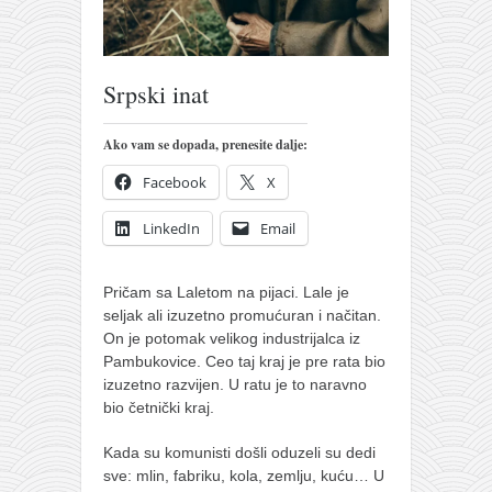
pravoslavlje
zabranjena istorija
ćirilica
Srpski inat
porodične priče
Ako vam se dopada, prenesite dalje:
umesto tvitera
Facebook
X
kalendar srpski
azbuki i knjige
LinkedIn
Email
Okinava karate
Pričam sa Laletom na pijaci. Lale je
najnovije na blogu
seljak ali izuzetno promućuran i načitan.
moje beleške
On je potomak velikog industrijalca iz
Pambukovice. Ceo taj kraj je pre rata bio
istorija karatea
izuzetno razvijen. U ratu je to naravno
bubishi
bio četnički kraj.
karate
Kada su komunisti došli oduzeli su dedi
sve: mlin, fabriku, kola, zemlju, kuću… U
kihon