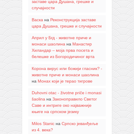
заставе цара Душана, грешке и
случајности
Васка
на
Реконструкција заставе
цара Душана, грешке и случајности
Април у Бгд - животне приче и
монаси шаолина
на
Манастир
Хиландар – моја прва посета и
белешке из Богородичиног врта
Корона вирус или божији гласник? -
животне приче и монаси шаолина
на
Монах који је терао тигрове
Duhovni otac - životne priče i monasi
šaolina
на
Законоправило Светог
Саве и интриге око најважније
књиге на српском језику
Milos Stanic
на
Српско јеванђеље
из 4. века?