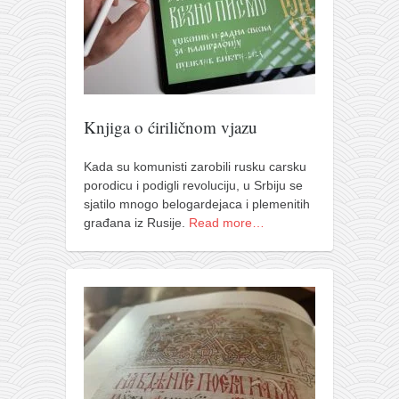
pravoslavlje
zabranjena istorija
ćirilica
porodične priče
umesto tvitera
Knjiga o ćiriličnom vjazu
kalendar srpski
Kada su komunisti zarobili rusku carsku
azbuki i knjige
porodicu i podigli revoluciju, u Srbiju se
sjatilo mnogo belogardejaca i plemenitih
Okinava karate
građana iz Rusije.
Read more…
najnovije na blogu
moje beleške
istorija karatea
bubishi
karate
kihon