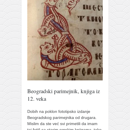
galerija kluba
članarina
kontakt
besplatna e-knjiga
termini treninga
moja priča
moja priča
fotke
kontakt
Ћир
Beogradski parimejnik, knjiga iz
12. veka
Dobih na poklon fototipsko izdanje
Beogradskog parimejnika od drugara.
Mislim da ste već svi primetili da imam
taj fetiš sa starim srpskim knjigama, tako