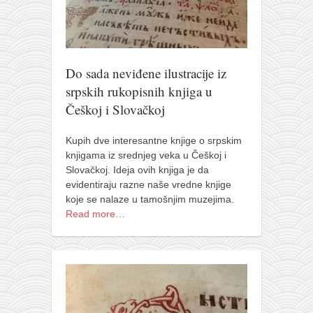
naihanchi
kushanku
passai
Do sada neviđene ilustracije iz
temashiwari
srpskih rukopisnih knjiga u
kobudo
Češkoj i Slovačkoj
nunchaku
Kupih dve interesantne knjige o srpskim
bo
knjigama iz srednjeg veka u Češkoj i
Slovačkoj. Ideja ovih knjiga je da
tonfa
evidentiraju razne naše vredne knjige
sai
koje se nalaze u tamošnjim muzejima.
Read more…
timbei rochin
tsunami dojo
program
snimci nastupa