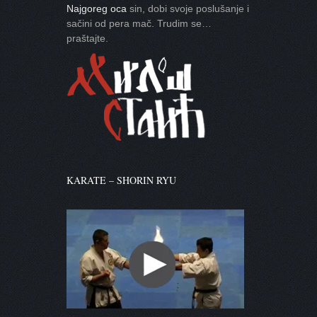
Najgoreg oca
sin, dobi svoje poslušanje i
sačini od pera mač. Trudim se…
praštajte.
KARATE – SHORIN RYU