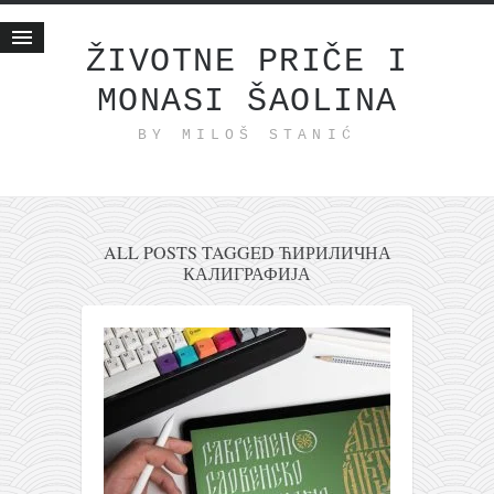
ŽIVOTNE PRIČE I
MONASI ŠAOLINA
Početna
BY MILOŠ STANIĆ
Životne priče
najnovije na blogu
internet poslovanje
ishranom do zdravlja
ALL POSTS TAGGED ЋИРИЛИЧНА
КАЛИГРАФИЈА
moj haiku
momenti i mesta
bonus sadržaj
Svetlopis
zakonopravilo
duhovni otac