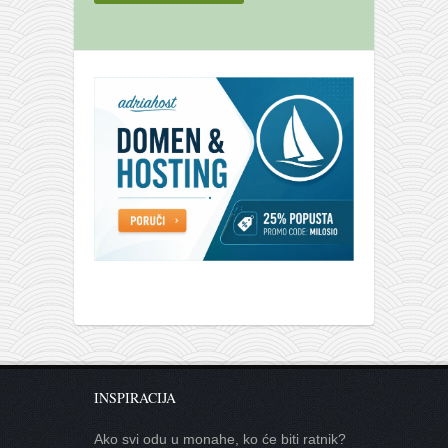
INSPIRACIJA
Ako svi odu u monahe, ko će biti ratnik?