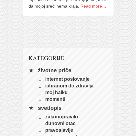
da mojoj sreći nema kraja.
Read more…
KATEGORIJE
životne priče
internet poslovanje
ishranom do zdravlja
moj haiku
momenti
svetlopis
zakonopravilo
duhovni otac
pravoslavlje