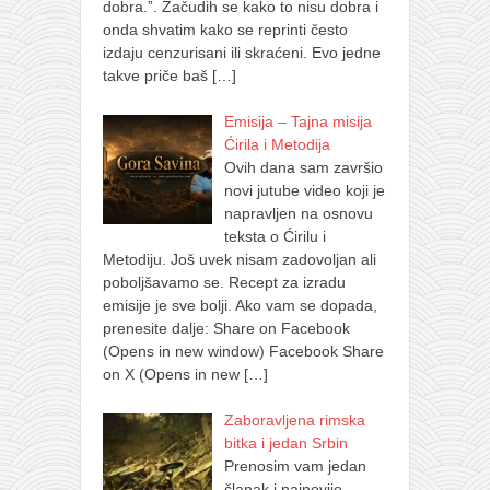
dobra.”. Začudih se kako to nisu dobra i
onda shvatim kako se reprinti često
izdaju cenzurisani ili skraćeni. Evo jedne
takve priče baš
[…]
Emisija – Tajna misija
Ćirila i Metodija
Ovih dana sam završio
novi jutube video koji je
napravljen na osnovu
teksta o Ćirilu i
Metodiju. Još uvek nisam zadovoljan ali
poboljšavamo se. Recept za izradu
emisije je sve bolji. Ako vam se dopada,
prenesite dalje: Share on Facebook
(Opens in new window) Facebook Share
on X (Opens in new
[…]
Zaboravljena rimska
bitka i jedan Srbin
Prenosim vam jedan
članak i najnovije