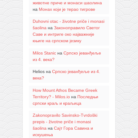
животне приче и монаси шаолина
на
Монах који је терао тигрове
Duhovni otac - životne priče i monasi
šaolina
на
Законоправило Светог
Саве и интриге око најважније
књиге на српском језику
Milos Stanic
на
Српско јеванђеље
из 4. века?
Helios
на
Српско јеванђеље из 4.
века?
How Mount Athos Became Greek
Territory? - Milos.io
на
Последњи
српски краљ и краљица
Zakonopravilo Savinsko-Tvrdoški
prepis - životne priče i monasi
šaolina
на
Сајт Гора Савина и
искушења