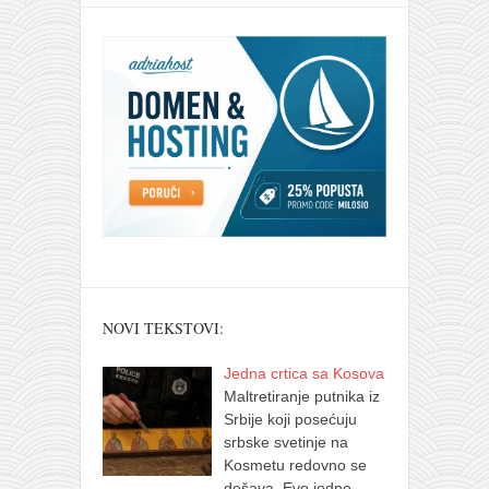
NOVI TEKSTOVI:
Jedna crtica sa Kosova
Maltretiranje putnika iz
Srbije koji posećuju
srbske svetinje na
Kosmetu redovno se
dešava. Evo jedne