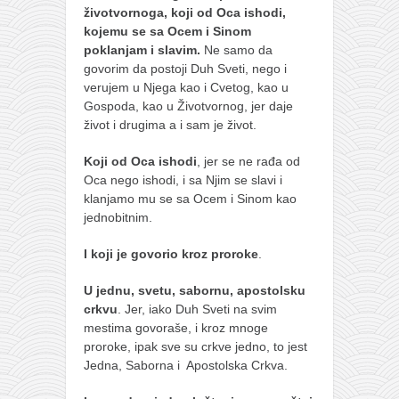
životvornoga, koji od Oca ishodi,
kojemu se sa Ocem i Sinom
poklanjam i slavim.
Ne samo da
govorim da postoji Duh Sveti, nego i
verujem u Njega kao i Cvetog, kao u
Gospoda, kao u Životvornog, jer daje
život i drugima a i sam je život.
Koji od Oca ishodi
, jer se ne rađa od
Oca nego ishodi, i sa Njim se slavi i
klanjamo mu se sa Ocem i Sinom kao
jednobitnim.
I koji je govorio kroz proroke
.
U jednu, svetu, sabornu, apostolsku
crkvu
. Jer, iako Duh Sveti na svim
mestima govoraše, i kroz mnoge
proroke, ipak sve su crkve jedno, to jest
Jedna, Saborna i Apostolska Crkva.