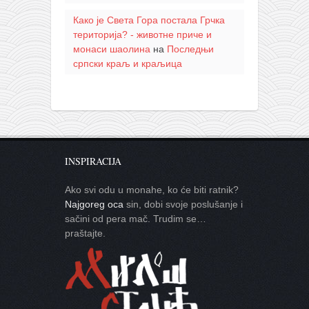
Како је Света Гора постала Грчка
територија? - животне приче и
монаси шаолина
на
Последњи
српски краљ и краљица
INSPIRACIJA
Ako svi odu u monahe, ko će biti ratnik?
Najgoreg oca
sin, dobi svoje poslušanje i
sačini od pera mač. Trudim se…
praštajte.