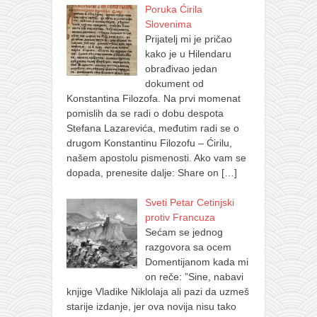
Poruka Ćirila
Slovenima
Prijatelj mi je pričao
kako je u Hilendaru
obrađivao jedan
dokument od
Konstantina Filozofa. Na prvi momenat
pomislih da se radi o dobu despota
Stefana Lazarevića, međutim radi se o
drugom Konstantinu Filozofu – Ćirilu,
našem apostolu pismenosti. Ako vam se
dopada, prenesite dalje: Share on
[…]
Sveti Petar Cetinjski
protiv Francuza
Sećam se jednog
razgovora sa ocem
Domentijanom kada mi
on reče: ”Sine, nabavi
knjige Vladike Niklolaja ali pazi da uzmeš
starije izdanje, jer ova novija nisu tako