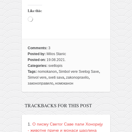
Like this:
Loading…
Comments:
3
Posted by:
Milos Stanic
Posted on:
19.08.2021.
Categories:
svetlopis
Tags:
nomokanon
,
Simbol vere Svetog Save
,
Simvol vere
,
sveti sava
,
zakonopravilo
,
законоправило
,
номоканон
TRACKBACKS FOR THIS POST
О писму Светог Саве папи Хонорију
- животне приче и монаси шаолина