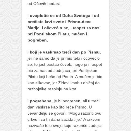
od Očevih nedara.
I ovaplotio se od Duha Svetoga i od
prečiste krvi svete i Prisno-deve
Marije, i očevečio se, i raspet za nas
pri Pontijskom Pilatu, mučen i
pogreben.
I koji je vaskrsao treći dan po Pismu
,
jer ne samo da je primio telo i očovečio
se, to jest postao čovek, nego je i raspet
bio za nas od Judejaca, pri Pontijskom
Pilatu koji beše od Ponta. A mučen je bio
kao zlikovac, jer Židovi imahu običaj da
razbojnike raspinju na krst.
I pogrebena
, je bi pogreben, ali u treći
dan vaskrse kao što reče Pismo. U
Jevanđelju se govori: ”Mogu razoriti ovu
crkvu i za tri dana sazidati je.” A crkvom
nazivaše telo svoje koje razoriše Judejci,