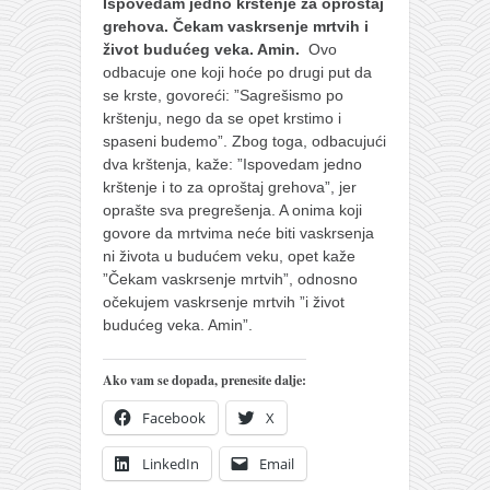
Ispovedam jedno krštenje za oproštaj
grehova. Čekam vaskrsenje mrtvih i
život budućeg veka. Amin.
Ovo
odbacuje one koji hoće po drugi put da
se krste, govoreći: ”Sagrešismo po
krštenju, nego da se opet krstimo i
spaseni budemo”. Zbog toga, odbacujući
dva krštenja, kaže: ”Ispovedam jedno
krštenje i to za oproštaj grehova”, jer
oprašte sva pregrešenja. A onima koji
govore da mrtvima neće biti vaskrsenja
ni života u budućem veku, opet kaže
”Čekam vaskrsenje mrtvih”, odnosno
očekujem vaskrsenje mrtvih ”i život
budućeg veka. Amin”.
Ako vam se dopada, prenesite dalje:
Facebook
X
LinkedIn
Email