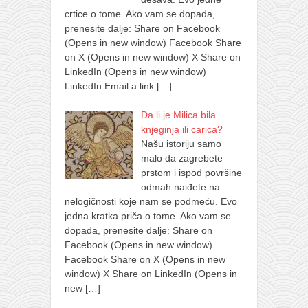
crtice o tome. Ako vam se dopada,
prenesite dalje: Share on Facebook
(Opens in new window) Facebook Share
on X (Opens in new window) X Share on
LinkedIn (Opens in new window)
LinkedIn Email a link
[…]
Da li je Milica bila
knjeginja ili carica?
Našu istoriju samo
malo da zagrebete
prstom i ispod površine
odmah naiđete na
nelogičnosti koje nam se podmeću. Evo
jedna kratka priča o tome. Ako vam se
dopada, prenesite dalje: Share on
Facebook (Opens in new window)
Facebook Share on X (Opens in new
window) X Share on LinkedIn (Opens in
new
[…]