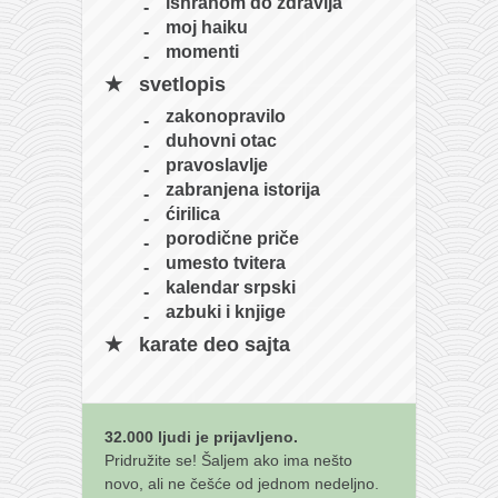
ishranom do zdravlja
moj haiku
momenti
svetlopis
zakonopravilo
duhovni otac
pravoslavlje
zabranjena istorija
ćirilica
porodične priče
umesto tvitera
kalendar srpski
azbuki i knjige
karate deo sajta
32.000 ljudi je prijavljeno.
Pridružite se! Šaljem ako ima nešto
novo, ali ne češće od jednom nedeljno.