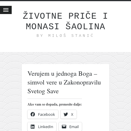
ŽIVOTNE PRIČE I
MONASI ŠAOLINA
Početna
BY MILOŠ STANIĆ
Životne priče
najnovije na blogu
internet poslovanje
ishranom do zdravlja
Verujem u jednoga Boga –
moj haiku
simvol vere u Zakonopravilu
momenti i mesta
Svetog Save
bonus sadržaj
Svetlopis
Ako vam se dopada, prenesite dalje:
zakonopravilo
Facebook
X
duhovni otac
LinkedIn
Email