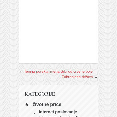
←
Teorija porekla imena Srbi od crvene boje
Zabranjena država
→
KATEGORIJE
životne priče
internet poslovanje