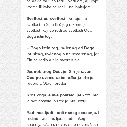
galerija kluba
se dakle od Oca rodi – verujem, au koje
vreme ili kako se rodi – ne ispitujem.
članarina
kontakt
Svetlost od svetlosti.
Verujem u
svetlost, u Sina Božijeg u kome je
besplatna e-knjiga
svetlost, koji se rodi od svetlosti Oca,
Boga istinitog.
termini treninga
moja priča
U Boga istinitog, rođenog od Boga
istinitog, rođenog a ne stvorenog
, jer
moja priča
Sin se rodio a nije stvoren bio.
fotke
Jednobitnog Ocu, jer Sin je ravan
kontakt
Ocu po svemu osim rođenja
; Sin je
rođen, a Otac nerođen.
Ћир
Kroz koga je sve postalo
, jer kroz Reč
je sve postalo, a Reč je Sin Božiji.
Radi nas ljudi i radi našeg spasenja.
I
uistinu, radi nas ljudi i radi našeg
spaselja sišao s nevesa, ne odvojivši se