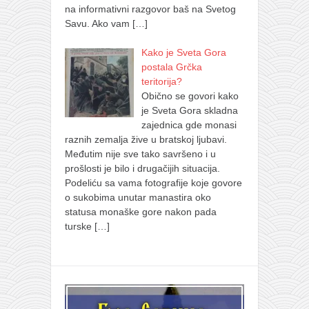
na informativni razgovor baš na Svetog
Savu. Ako vam
[…]
Kako je Sveta Gora
postala Grčka
teritorija?
Obično se govori kako
je Sveta Gora skladna
zajednica gde monasi
raznih zemalja žive u bratskoj ljubavi.
Međutim nije sve tako savršeno i u
prošlosti je bilo i drugačijih situacija.
Podeliću sa vama fotografije koje govore
o sukobima unutar manastira oko
statusa monaške gore nakon pada
turske
[…]