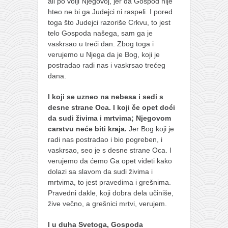
ali po volji Njegovoj, jer da Gospod nije
hteo ne bi ga Judejci ni raspeli. I pored
toga što Judejci razoriše Crkvu, to jest
telo Gospoda našega, sam ga je
vaskrsao u treći dan. Zbog toga i
verujemo u Njega da je Bog, koji je
postradao radi nas i vaskrsao trećeg
dana.
I koji se uzneo na nebesa i sedi s
desne strane Oca. I koji če opet doći
da sudi živima i mrtvima; Njegovom
carstvu neće biti kraja.
Jer Bog koji je
radi nas postradao i bio pogreben, i
vaskrsao, seo je s desne strane Oca. I
verujemo da ćemo Ga opet videti kako
dolazi sa slavom da sudi živima i
mrtvima, to jest pravedima i grešnima.
Pravedni dakle, koji dobra dela učiniše,
žive večno, a grešnici mrtvi, verujem.
I u duha Svetoga, Gospoda