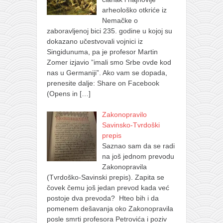
arheološko otkriće iz
Nemačke o
zaboravljenoj bici 235. godine u kojoj su
dokazano učestvovali vojnici iz
Singidunuma, pa je profesor Martin
Zomer izjavio ”imali smo Srbe ovde kod
nas u Germaniji”. Ako vam se dopada,
prenesite dalje: Share on Facebook
(Opens in
[…]
Zakonopravilo
Savinsko-Tvrdoški
prepis
Saznao sam da se radi
na još jednom prevodu
Zakonopravila
(Tvrdoško-Savinski prepis). Zapita se
čovek čemu još jedan prevod kada već
postoje dva prevoda? Hteo bih i da
pomenem dešavanja oko Zakonopravila
posle smrti profesora Petrovića i poziv