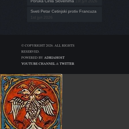
Poruka Ćirila Slovenima
1st јул 2026
Sveti Petar Cetinjski protiv Francuza
1st јул 2026
© COPYRIGHT 2026. ALL RIGHTS
RESERVED.
POWERED BY
ADRIAHOST
YOUTUBE CHANNEL
&
TWITTER