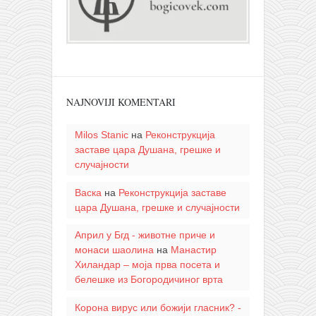
NAJNOVIJI KOMENTARI
Milos Stanic
на
Реконструкција
заставе цара Душана, грешке и
случајности
Васка
на
Реконструкција заставе
цара Душана, грешке и случајности
Април у Бгд - животне приче и
монаси шаолина
на
Манастир
Хиландар – моја прва посета и
белешке из Богородичиног врта
Корона вирус или божији гласник? -