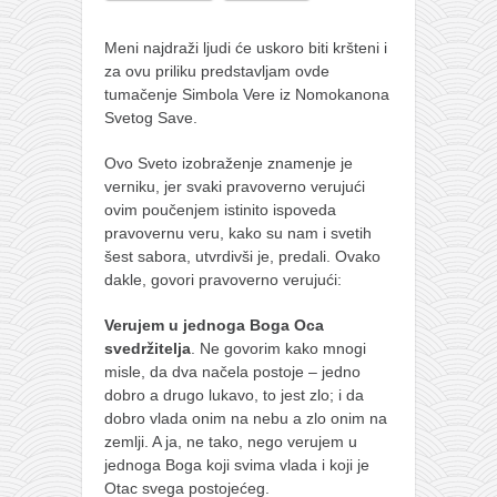
pravoslavlje
zabranjena istorija
Meni najdraži ljudi će uskoro biti kršteni i
za ovu priliku predstavljam ovde
ćirilica
tumačenje Simbola Vere iz Nomokanona
porodične priče
Svetog Save.
umesto tvitera
Ovo Sveto izobraženje znamenje je
verniku, jer svaki pravoverno verujući
kalendar srpski
ovim poučenjem istinito ispoveda
azbuki i knjige
pravovernu veru, kako su nam i svetih
šest sabora, utvrdivši je, predali. Ovako
Okinava karate
dakle, govori pravoverno verujući:
najnovije na blogu
Verujem u jednoga Boga Oca
moje beleške
svedržitelja
. Ne govorim kako mnogi
istorija karatea
misle, da dva načela postoje – jedno
dobro a drugo lukavo, to jest zlo; i da
bubishi
dobro vlada onim na nebu a zlo onim na
zemlji. A ja, ne tako, nego verujem u
karate
jednoga Boga koji svima vlada i koji je
kihon
Otac svega postojećeg.