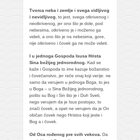
naihanchi
Tvorca neba i zemlje i svega vidljivog
kushanku
i nevidljivog
, to jest, svega otkrivenog i
neotkrivenog, jer ono što je dole, pod
passai
nebesima, otkriveno je i možemo ga
temashiwari
videti, a ono što je na nebesima, gore,
nije otkriveno i čovek ga ne može videti.
kobudo
I u jednoga Gospoda Isusa Hrista
nunchaku
Sina božijeg jednorodnog.
Kad se
bo
kaže i Gospoda to ime kazuje božanstvo
i čovečanstvo, jer reče onaj koji verije: ne
tonfa
samo da verujem u jednoga Boga, to jes
sai
u Boga – u Sina Božijeg jednorodnog,
pošto su Bog i Sin što je i Duh Sveti,
timbei rochin
nego verujem da je Isus postojao, to
znači čovek, a opet ne verujem da je On
tsunami dojo
običan čovek nego Hristos koji jeste i
program
Bog a i čovek.
snimci nastupa
Od Oca rođenog pre svih vekova.
Da