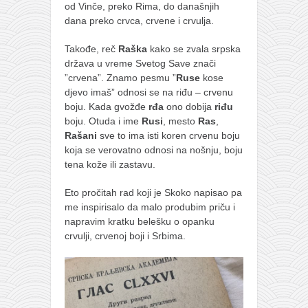
od Vinče, preko Rima, do današnjih
dana preko crvca, crvene i crvulja.
Takođe, reč
Raška
kako se zvala srpska
država u vreme Svetog Save znači
”crvena”. Znamo pesmu ”
Ruse
kose
djevo imaš” odnosi se na riđu – crvenu
boju. Kada gvožđe
rđa
ono dobija
riđu
boju. Otuda i ime
Rusi
, mesto
Ras
,
Rašani
sve to ima isti koren crvenu boju
koja se verovatno odnosi na nošnju, boju
tena kože ili zastavu.
Eto pročitah rad koji je Skoko napisao pa
me inspirisalo da malo produbim priču i
napravim kratku belešku o opanku
crvulji, crvenoj boji i Srbima.