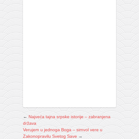
←
Najveća tajna srpske istorije – zabranjena
država
Verujem u jednoga Boga – simvol vere u
Zakonopravilu Svetog Save
→