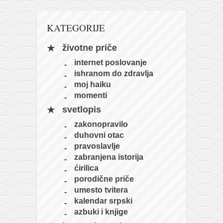
KATEGORIJE
životne priče
internet poslovanje
ishranom do zdravlja
moj haiku
momenti
svetlopis
zakonopravilo
duhovni otac
pravoslavlje
zabranjena istorija
ćirilica
porodične priče
umesto tvitera
kalendar srpski
azbuki i knjige