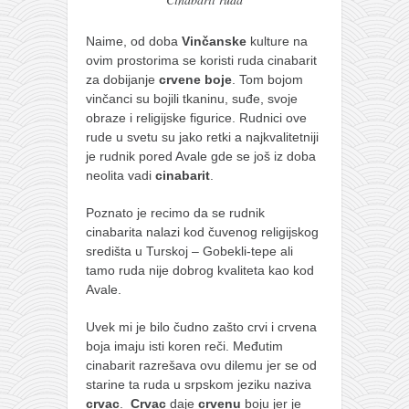
Naime, od doba
Vinčanske
kulture na
ovim prostorima se koristi ruda cinabarit
za dobijanje
crvene boje
. Tom bojom
vinčanci su bojili tkaninu, suđe, svoje
obraze i religijske figurice. Rudnici ove
rude u svetu su jako retki a najkvalitetniji
je rudnik pored Avale gde se još iz doba
neolita vadi
cinabarit
.
Poznato je recimo da se rudnik
cinabarita nalazi kod čuvenog religijskog
središta u Turskoj – Gobekli-tepe ali
tamo ruda nije dobrog kvaliteta kao kod
Avale.
Uvek mi je bilo čudno zašto crvi i crvena
boja imaju isti koren reči. Međutim
cinabarit razrešava ovu dilemu jer se od
starine ta ruda u srpskom jeziku naziva
crvac
.
Crvac
daje
crvenu
boju jer je