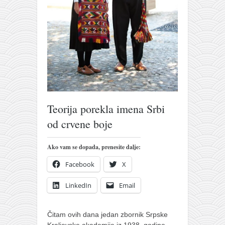
pravoslavlje
zabranjena istorija
ćirilica
porodične priče
umesto tvitera
kalendar srpski
azbuki i knjige
Teorija porekla imena Srbi
Okinava karate
od crvene boje
najnovije na blogu
Ako vam se dopada, prenesite dalje:
moje beleške
Facebook
X
istorija karatea
bubishi
LinkedIn
Email
karate
Čitam ovih dana jedan zbornik Srpske
kihon
Kraljevske akademije iz 1938. godine