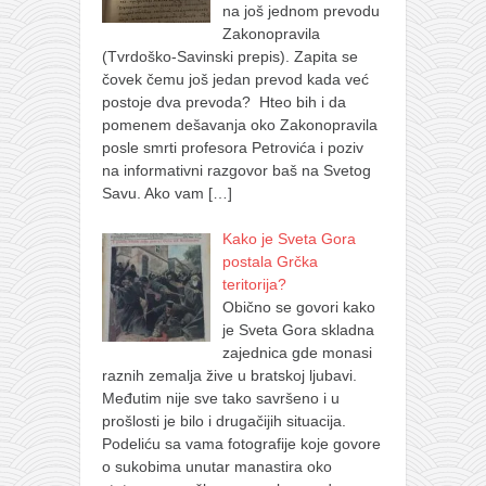
na još jednom prevodu
Zakonopravila
(Tvrdoško-Savinski prepis). Zapita se
čovek čemu još jedan prevod kada već
postoje dva prevoda? Hteo bih i da
pomenem dešavanja oko Zakonopravila
posle smrti profesora Petrovića i poziv
na informativni razgovor baš na Svetog
Savu. Ako vam
[…]
Kako je Sveta Gora
postala Grčka
teritorija?
Obično se govori kako
je Sveta Gora skladna
zajednica gde monasi
raznih zemalja žive u bratskoj ljubavi.
Međutim nije sve tako savršeno i u
prošlosti je bilo i drugačijih situacija.
Podeliću sa vama fotografije koje govore
o sukobima unutar manastira oko