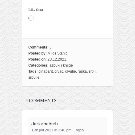
Like this:
Loading…
Comments:
5
Posted by:
Milos Stanic
Posted on:
23.12.2021.
Categories:
azbuki i knjige
Tags:
cinabarit
,
crvac
,
crvulje
,
raška
,
srblji
,
srbulje
5 COMMENTS
darkobabich
11th јул 2021 at 2:40 pm
·
Reply