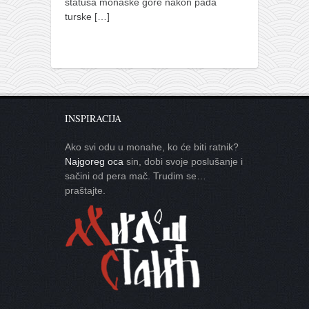
statusa monaške gore nakon pada
turske
[…]
INSPIRACIJA
Ako svi odu u monahe, ko će biti ratnik?
Najgoreg oca
sin, dobi svoje poslušanje i
sačini od pera mač. Trudim se…
praštajte.