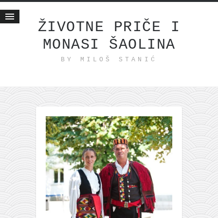
ŽIVOTNE PRIČE I
MONASI ŠAOLINA
Početna
BY MILOŠ STANIĆ
Životne priče
najnovije na blogu
internet poslovanje
ishranom do zdravlja
moj haiku
momenti i mesta
bonus sadržaj
Svetlopis
zakonopravilo
duhovni otac