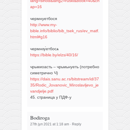
lang=sinod&lang2=ruski&book=40&ch
ap=16
чермнуетбося
http://www.my-
bible.info/biblio/bib_tsek_rus/ev_matf.
html#g16
чермнѹ́етбосѧ
https://bible.by/elzs/40/16/
чрьмиоасть – чрьмьнуеть (потребно
симетрично Ч)
https://dais.sanu.ac.rs/bitstream/id/37
35/Rodic_Jovanovic_Miroslavljevo_je
vandjelje.pdf
45. страница у ПДФ-у
Bodiroga
27th јул 2021 at 1:18 am
·
Reply