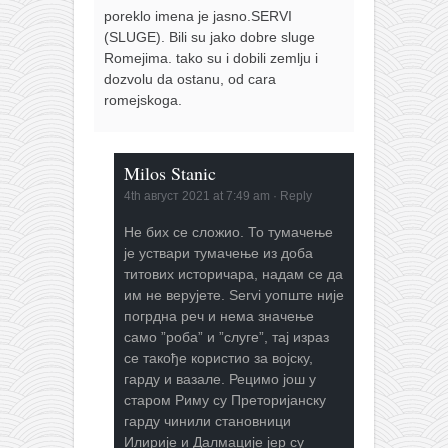
poreklo imena je jasno.SERVI
(SLUGE). Bili su jako dobre sluge
Romejima. tako su i dobili zemlju i
dozvolu da ostanu, od cara
romejskoga.
Milos Stanic
4th август 2021 at 7:49 am
·
Reply
Не бих се сложио. То тумачење
је уствари тумачење из доба
титових историчара, надам се да
им не верујете. Servi уопште није
погрдна реч и нема значење
само ”роба” и ”слуге”, тај израз
се такође користио за војску,
гарду и вазале. Рецимо још у
старом Риму су Преторијанску
гарду чинили становници
Илирије и Далмације јер су