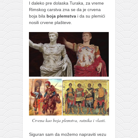
I daleko pre dolaska Turaka, za vreme
Rimskog carstva zna se da je crvena
boja bila
boja plemstva
i da su plemići
nosili crvene plašteve.
Crvena kao boja plemstva, ratnika i vlasti.
Siguran sam da možemo napraviti vezu