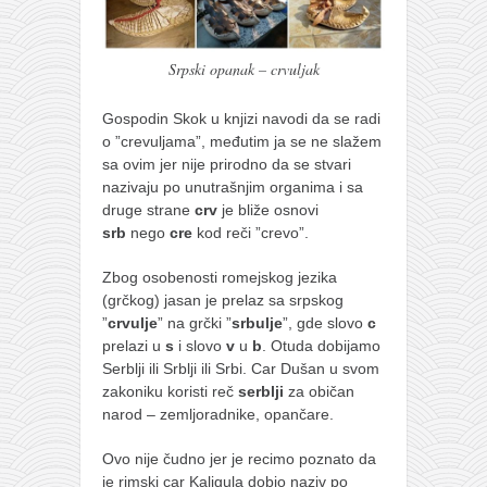
galerija kluba
članarina
Srpski opanak – crvuljak
kontakt
besplatna e-knjiga
Gospodin Skok u knjizi navodi da se radi
o ”crevuljama”, međutim ja se ne slažem
termini treninga
sa ovim jer nije prirodno da se stvari
moja priča
nazivaju po unutrašnjim organima i sa
druge strane
crv
je bliže osnovi
moja priča
srb
nego
cre
kod reči ”crevo”.
fotke
Zbog osobenosti romejskog jezika
kontakt
(grčkog) jasan je prelaz sa srpskog
”
crvulje
” na grčki ”
srbulje
”, gde slovo
c
Ћир
prelazi u
s
i slovo
v
u
b
. Otuda dobijamo
Serblji ili Srblji ili Srbi. Car Dušan u svom
zakoniku koristi reč
serblji
za običan
narod – zemljoradnike, opančare.
Ovo nije čudno jer je recimo poznato da
je rimski car Kaligula dobio naziv po