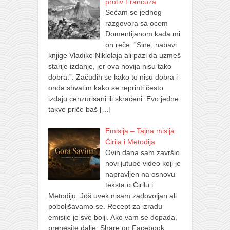
protiv Francuza
Sećam se jednog
razgovora sa ocem
Domentijanom kada mi
on reče: ”Sine, nabavi
knjige Vladike Niklolaja ali pazi da uzmeš
starije izdanje, jer ova novija nisu tako
dobra.”. Začudih se kako to nisu dobra i
onda shvatim kako se reprinti često
izdaju cenzurisani ili skraćeni. Evo jedne
takve priče baš
[…]
Emisija – Tajna misija
Ćirila i Metodija
Ovih dana sam završio
novi jutube video koji je
napravljen na osnovu
teksta o Ćirilu i
Metodiju. Još uvek nisam zadovoljan ali
poboljšavamo se. Recept za izradu
emisije je sve bolji. Ako vam se dopada,
prenesite dalje: Share on Facebook