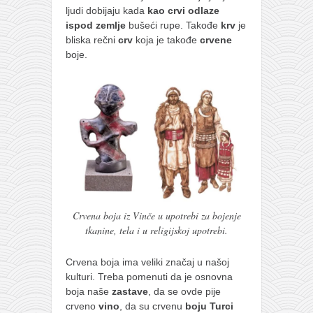
ljudi dobijaju kada
kao crvi odlaze
ispod zemlje
bušeći rupe. Takođe
krv
je
bliska rečni
crv
koja je takođe
crvene
boje.
Crvena boja iz Vinče u upotrebi za bojenje
tkanine, tela i u religijskoj upotrebi.
Crvena boja ima veliki značaj u našoj
kulturi. Treba pomenuti da je osnovna
boja naše
zastave
, da se ovde pije
crveno
vino
, da su crvenu
boju Turci