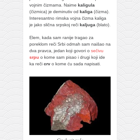
vojnim čizmama. Naime
kaligula
(čizmica) je deminutiv od
kaliga
(čizma).
Interesantno rimska vojna čizma kaliga
je jako slična srpskoj reči
kaljuga
(blato).
Elem, kada sam ranije tragao za
poreklom reči Srbi odmah sam naišao na
dva pravca, jedan koji govori o
sečivu
srpu
o kome sam pisao i drugi koji ide
ka reči
crv
o kome ću sada napisati.
Cinabarit ruda