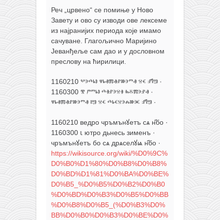
Реч „црвено“ се помиње у Ново
Завету и ово су изводи ове лексеме
из најранијих периода које имамо
сачуване. Глагољично Маријино
Јеванђеље сам дао и у дословном
преслову на ћирилици.
1160210 ⰲⰵⰴⱃⱁ ⱍⱃⱏⰿⱏⱀⱆⰵⱅⱏ ⱄⱔ ⱀ҃ⰱⱁ ·
1160300 ⰺ ⱓⱅⱃⱁ ⰴⱐⱀⰵⱄⱐ ⰸⰻⰿⰵⱀⱏ ·
ⱍⱃⱏⰿⱏⱀⱆⰵⱅⱏ ⰱⱁ ⱄⱔ ⰴⱃⱔⱄⰵⰾⱆⱗ ⱀ҃ⰱⱁ ·
1160210 ведро чръмънꙋетъ сѧ н҃бо ·
1160300 ꙇ ютро дьнесь зименъ ·
чръмънꙋетъ бо сѧ дрѧселꙋѩ н҃бо ·
https://wikisource.org/wiki/%D0%9C%
D0%B0%D1%80%D0%B8%D0%B8%
D0%BD%D1%81%D0%BA%D0%BE%
D0%B5_%D0%B5%D0%B2%D0%B0
%D0%BD%D0%B3%D0%B5%D0%BB
%D0%B8%D0%B5_(%D0%B3%D0%
BB%D0%B0%D0%B3%D0%BE%D0%