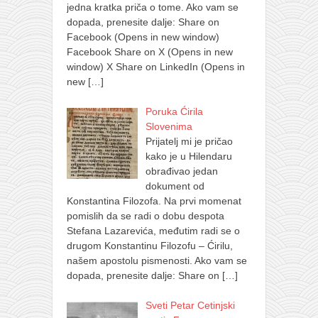
jedna kratka priča o tome. Ako vam se
dopada, prenesite dalje: Share on
Facebook (Opens in new window)
Facebook Share on X (Opens in new
window) X Share on LinkedIn (Opens in
new
[…]
Poruka Ćirila
Slovenima
Prijatelj mi je pričao
kako je u Hilendaru
obrađivao jedan
dokument od
Konstantina Filozofa. Na prvi momenat
pomislih da se radi o dobu despota
Stefana Lazarevića, međutim radi se o
drugom Konstantinu Filozofu – Ćirilu,
našem apostolu pismenosti. Ako vam se
dopada, prenesite dalje: Share on
[…]
Sveti Petar Cetinjski