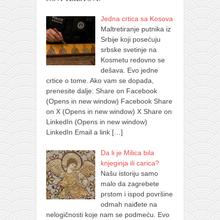
Jedna crtica sa Kosova
Maltretiranje putnika iz
Srbije koji posećuju
srbske svetinje na
Kosmetu redovno se
dešava. Evo jedne
crtice o tome. Ako vam se dopada,
prenesite dalje: Share on Facebook
(Opens in new window) Facebook Share
on X (Opens in new window) X Share on
LinkedIn (Opens in new window)
LinkedIn Email a link
[…]
Da li je Milica bila
knjeginja ili carica?
Našu istoriju samo
malo da zagrebete
prstom i ispod površine
odmah naiđete na
nelogičnosti koje nam se podmeću. Evo