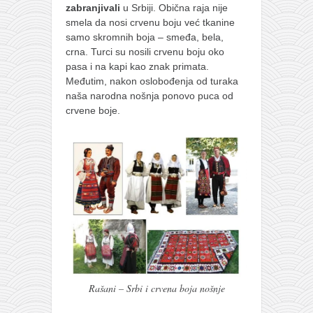
zabranjivali
u Srbiji. Obična raja nije
smela da nosi crvenu boju već tkanine
samo skromnih boja – smeđa, bela,
crna. Turci su nosili crvenu boju oko
pasa i na kapi kao znak primata.
Međutim, nakon oslobođenja od turaka
naša narodna nošnja ponovo puca od
crvene boje.
Rašani – Srbi i crvena boja nošnje