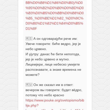
BB%D0%B8%D1%86%D0%B0)/%D0
%95%D0%B2%D0%B0%D0%BD%D0
%B3%D0%B5%D0%BB%D0%B8%D0
%B5_%D0%BE%D1%82_%D0%9C%
D0%B0%D1%82%D1%84%D0%B5%
D1%8F
🇷🇸 А он одговарајући рече им:
Увече говорите: биће ведро, јер је
небо црвено.
И ујутру: данас ће бити непогода,
јер је небо црвено и мутно.
Лицемјери, лице небеско умијете
распознавати, а знаке времена не
можете?
🇷🇺 Он же сказал им в ответ:
вечером вы говорите: будет вёдро,
потому что небо красно
https://www.pouke.org/svetopismo/bib
lija.php?