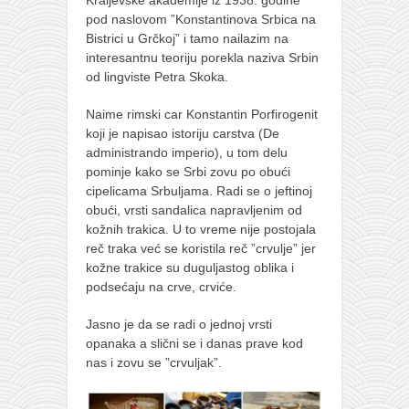
naihanchi
pod naslovom ”Konstantinova Srbica na
Bistrici u Grčkoj” i tamo nailazim na
kushanku
interesantnu teoriju porekla naziva Srbin
od lingviste Petra Skoka.
passai
temashiwari
Naime rimski car Konstantin Porfirogenit
koji je napisao istoriju carstva (De
kobudo
administrando imperio), u tom delu
nunchaku
pominje kako se Srbi zovu po obući
cipelicama Srbuljama. Radi se o jeftinoj
bo
obući, vrsti sandalica napravljenim od
tonfa
kožnih trakica. U to vreme nije postojala
reč traka već se koristila reč ”crvulje” jer
sai
kožne trakice su duguljastog oblika i
podsećaju na crve, crviće.
timbei rochin
tsunami dojo
Jasno je da se radi o jednoj vrsti
opanaka a slični se i danas prave kod
program
nas i zovu se ”crvuljak”.
snimci nastupa