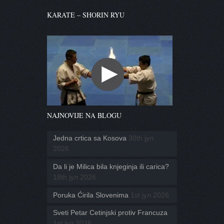
KARATE – SHORIN RYU
NAJNOVIJE NA BLOGU
Jedna crtica sa Kosova
30th јул
2026
Da li je Milica bila knjeginja ili carica?
18th јул 2026
Poruka Ćirila Slovenima
1st јул 2026
Sveti Petar Cetinjski protiv Francuza
1st јул 2026