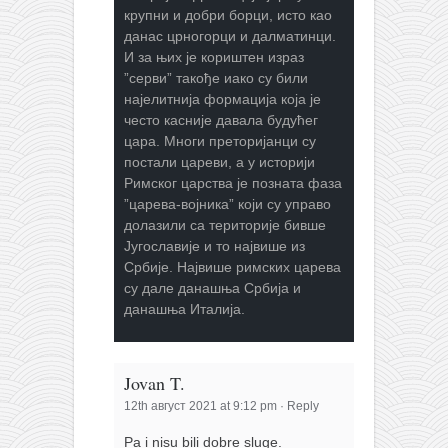
крупни и добри борци, исто као
данас црногорци и далматинци.
И за њих је кориштен израз
”серви” такође иако су били
најелитнија формација која је
често касније давала будућег
цара. Многи преторијанци су
постали цареви, а у историји
Римског царства је позната фаза
”царева-војника” који су управо
долазили са територије бивше
Југославије и то највише из
Србије. Највише римских царева
су дале данашња Србија и
данашња Италија.
Jovan T.
12th август 2021 at 9:12 pm
·
Reply
Pa i nisu bili dobre sluge.