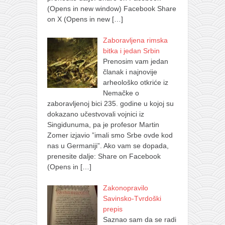
(Opens in new window) Facebook Share
on X (Opens in new
[…]
Zaboravljena rimska
bitka i jedan Srbin
Prenosim vam jedan
članak i najnovije
arheološko otkriće iz
Nemačke o
zaboravljenoj bici 235. godine u kojoj su
dokazano učestvovali vojnici iz
Singidunuma, pa je profesor Martin
Zomer izjavio ”imali smo Srbe ovde kod
nas u Germaniji”. Ako vam se dopada,
prenesite dalje: Share on Facebook
(Opens in
[…]
Zakonopravilo
Savinsko-Tvrdoški
prepis
Saznao sam da se radi