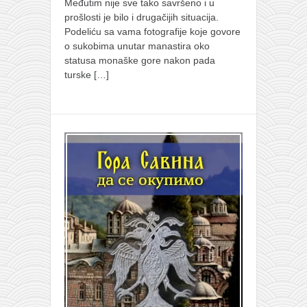
Međutim nije sve tako savršeno i u
prošlosti je bilo i drugačijih situacija.
Podeliću sa vama fotografije koje govore
o sukobima unutar manastira oko
statusa monaške gore nakon pada
turske
[…]