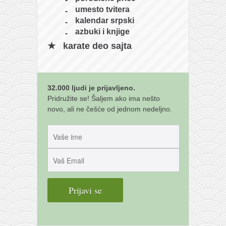
umesto tvitera
kalendar srpski
azbuki i knjige
karate deo sajta
32.000 ljudi je prijavljeno.
Pridružite se! Šaljem ako ima nešto
novo, ali ne češće od jednom nedeljno.