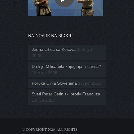
NAJNOVIJE NA BLOGU
Jedna crtica sa Kosova
30th јул
2026
Da li je Milica bila knjeginja ili carica?
18th јул 2026
Poruka Ćirila Slovenima
1st јул 2026
Sveti Petar Cetinjski protiv Francuza
1st јул 2026
© COPYRIGHT 2026. ALL RIGHTS