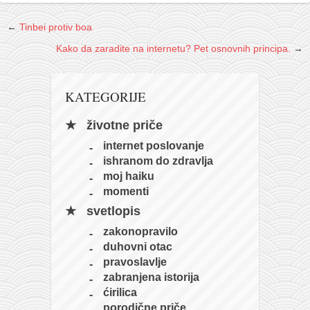
galerija kluba
članarina
←
Tinbei protiv boa
kontakt
Kako da zaradite na internetu? Pet osnovnih principa.
→
besplatna e-knjiga
termini treninga
KATEGORIJE
moja priča
životne priče
moja priča
internet poslovanje
fotke
ishranom do zdravlja
moj haiku
kontakt
momenti
Ћир
svetlopis
zakonopravilo
duhovni otac
pravoslavlje
zabranjena istorija
ćirilica
porodične priče