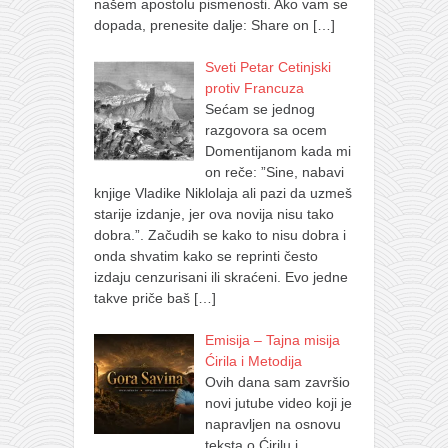
našem apostolu pismenosti. Ako vam se
dopada, prenesite dalje: Share on
[…]
Sveti Petar Cetinjski
protiv Francuza
Sećam se jednog
razgovora sa ocem
Domentijanom kada mi
on reče: ”Sine, nabavi
knjige Vladike Niklolaja ali pazi da uzmeš
starije izdanje, jer ova novija nisu tako
dobra.”. Začudih se kako to nisu dobra i
onda shvatim kako se reprinti često
izdaju cenzurisani ili skraćeni. Evo jedne
takve priče baš
[…]
Emisija – Tajna misija
Ćirila i Metodija
Ovih dana sam završio
novi jutube video koji je
napravljen na osnovu
teksta o Ćirilu i