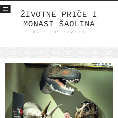
ŽIVOTNE PRIČE I
MONASI ŠAOLINA
Početna
BY MILOŠ STANIĆ
Životne priče
najnovije na blogu
internet poslovanje
ishranom do zdravlja
moj haiku
momenti i mesta
bonus sadržaj
Svetlopis
zakonopravilo
duhovni otac