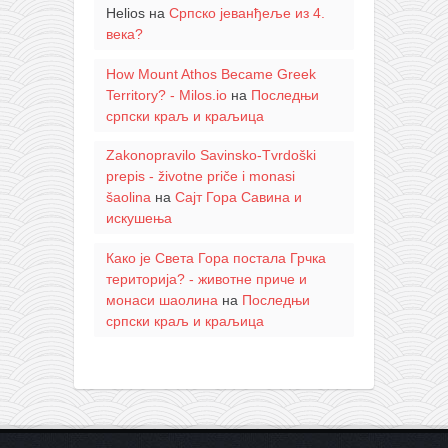
Helios
на
Српско јеванђеље из 4.
века?
How Mount Athos Became Greek
Territory? - Milos.io
на
Последњи
српски краљ и краљица
Zakonopravilo Savinsko-Tvrdoški
prepis - životne priče i monasi
šaolina
на
Сајт Гора Савина и
искушења
Како је Света Гора постала Грчка
територија? - животне приче и
монаси шаолина
на
Последњи
српски краљ и краљица