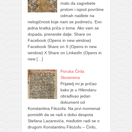
malo da zagrebete
prstom i ispod površine
odmah naiđete na
nelogičnosti koje nam se podmeću. Evo
jedna kratka priča o tome. Ako vam se
dopada, prenesite dalje: Share on
Facebook (Opens in new window)
Facebook Share on X (Opens in new
window) X Share on LinkedIn (Opens in
new
[…]
Poruka Ćirila
Slovenima
Prijatelj mi je pričao
kako je u Hilendaru
obrađivao jedan
dokument od
Konstantina Filozofa. Na prvi momenat
pomislih da se radi o dobu despota
Stefana Lazarevića, međutim radi se o
drugom Konstantinu Filozofu – Ćirilu,