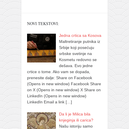
NOVI TEKSTOVI:
Jedna crtica sa Kosova
Maltretiranje putnika iz
Srbije koji posećuju
srbske svetinje na
Kosmetu redovno se
dešava. Evo jedne
crtice o tome. Ako vam se dopada,
prenesite dalje: Share on Facebook
(Opens in new window) Facebook Share
on X (Opens in new window) X Share on
LinkedIn (Opens in new window)
LinkedIn Email a link
[…]
Da li je Milica bila
knjeginja ili carica?
Našu istoriju samo