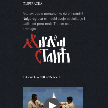
INSPIRACIJA
Ako svi odu u monahe, ko će biti ratnik?
Najgoreg oca
sin, dobi svoje poslušanje i
sačini od pera mač. Trudim se…
praštajte.
KARATE – SHORIN RYU