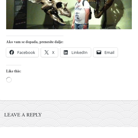
pravoslavlje
zabranjena istorija
ćirilica
porodične priče
Ako vam se dopada, prenesite dalje:
umesto tvitera
kalendar srpski
Facebook
X
LinkedIn
Email
azbuki i knjige
Like this:
Okinava karate
Loading…
najnovije na blogu
moje beleške
istorija karatea
bubishi
LEAVE A REPLY
karate
kihon