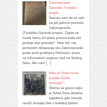
Zakonopravilo
Savinsko-Tvrdoški
prepis
Saznao sam da se radi
na još jednom prevodu
Zakonopravila
(Tvrdoško-Savinski prepis). Zapita se
čovek čemu još jedan prevod kada već
postoje dva prevoda? Hteo bih i da
pomenem dešavanja oko Zakonopravila
posle smrti profesora Petrovića i poziv
na informativni razgovor baš na Svetog
Savu. Ako vam
[…]
Kako je Sveta Gora
postala Grčka
teritorija?
Obično se govori kako
je Sveta Gora skladna
zajednica gde monasi
raznih zemalja žive u bratskoj ljubavi.