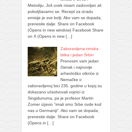
Metodiju. Još uvek nisam zadovoljan ali
poboljšavamo se. Recept za izradu
emisije je sve bolji. Ako vam se dopada,
prenesite dalje: Share on Facebook
(Opens in new window) Facebook Share
on X (Opens in new
[…]
Zaboravljena rimska
bitka i jedan Srbin
Prenosim vam jedan
članak i najnovije
arheološko otkriće iz
Nemačke o
zaboravljenoj bici 235. godine u kojoj su
dokazano učestvovali vojnici iz
Singidunuma, pa je profesor Martin
Zomer izjavio ”imali smo Srbe ovde kod
nas u Germaniji”. Ako vam se dopada,
prenesite dalje: Share on Facebook
(Opens in
[…]