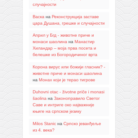
случајности
Васка
на
Реконструкција заставе
цара Душана, грешке и случајности
Април у Бгд - животне приче и
монаси шаолина
на
Манастир
Хиландар – моја прва посета и
белешке из Богородичиног врта
Корона вирус или божији гласник? -
животне приче и монаси шаолина
на
Монах који је терао тигрове
Duhovni otac - životne priče i monasi
šaolina
на
Законоправило Светог
Саве и интриге око најважније
књиге на српском језику
Milos Stanic
на
Српско јеванђеље
из 4. века?