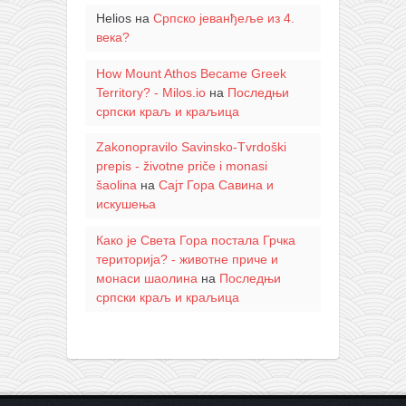
Helios
на
Српско јеванђеље из 4.
века?
How Mount Athos Became Greek
Territory? - Milos.io
на
Последњи
српски краљ и краљица
Zakonopravilo Savinsko-Tvrdoški
prepis - životne priče i monasi
šaolina
на
Сајт Гора Савина и
искушења
Како је Света Гора постала Грчка
територија? - животне приче и
монаси шаолина
на
Последњи
српски краљ и краљица