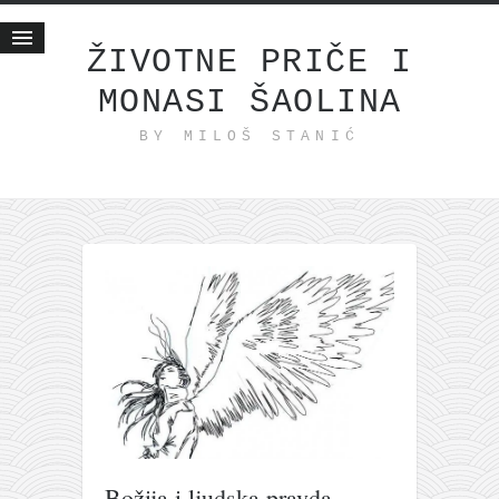
ŽIVOTNE PRIČE I
MONASI ŠAOLINA
Početna
BY MILOŠ STANIĆ
Životne priče
najnovije na blogu
internet poslovanje
ishranom do zdravlja
moj haiku
momenti i mesta
bonus sadržaj
Svetlopis
zakonopravilo
duhovni otac
Božija i ljudska pravda