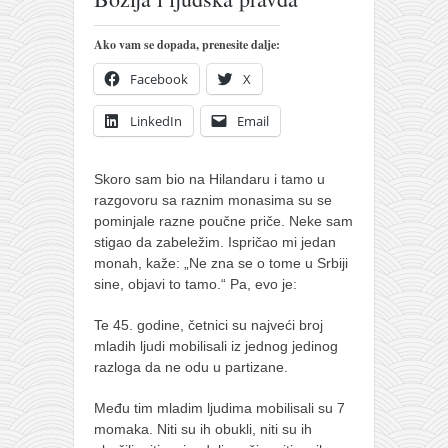
pravoslavlje
zabranjena istorija
Ako vam se dopada, prenesite dalje:
ćirilica
Facebook
X
porodične priče
LinkedIn
Email
umesto tvitera
kalendar srpski
Skoro sam bio na Hilandaru i tamo u
razgovoru sa raznim monasima su se
azbuki i knjige
pominjale razne poučne priče. Neke sam
Okinava karate
stigao da zabeležim. Ispričao mi jedan
monah, kaže: „Ne zna se o tome u Srbiji
najnovije na blogu
sine, objavi to tamo.“ Pa, evo je:
moje beleške
Te 45. godine, četnici su najveći broj
istorija karatea
mladih ljudi mobilisali iz jednog jedinog
bubishi
razloga da ne odu u partizane.
karate
Među tim mladim ljudima mobilisali su 7
momaka. Niti su ih obukli, niti su ih
kihon