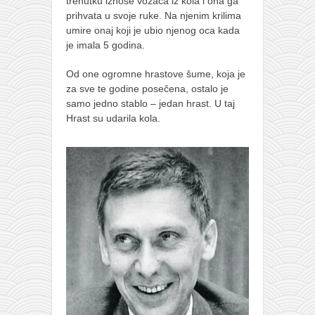
trenutku iznose vozača iz kola i ona ga
prihvata u svoje ruke. Na njenim krilima
umire onaj koji je ubio njenog oca kada
je imala 5 godina.
Od one ogromne hrastove šume, koja je
za sve te godine posečena, ostalo je
samo jedno stablo – jedan hrast. U taj
Hrast su udarila kola.