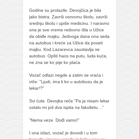
Godine su prolazile. Devojčica je bila
jako bistra. Završi osnovnu školu, završi
srednju školu i upiše medicinu. I naravno
ona je sve vreme redovno išla u Užice
da obiđe majku. Jednoga dana ona seda
na autobus i kreće za Užice da poseti
majku. Kod Lazarevca zaustavlja se
autobus. Opšti haos na putu, luda kuća,
ne zna se ko pije ko plaća.
Vozač odlazi negde a zatim se vraća i
viče: ”Ljudi, ima li ko u autobusu da je
lekar!?”
Svi ćute. Devojka reče ”Pa ja nisam lekar
ostalo mi još dva ispita na fakultetu…”
”Nema veze. Dođi vamo!”
I ona izlazi, vozač je dovodi i u tom