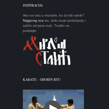
INSPIRACIJA
Ako svi odu u monahe, ko će biti ratnik?
Najgoreg oca
sin, dobi svoje poslušanje i
sačini od pera mač. Trudim se…
praštajte.
KARATE – SHORIN RYU