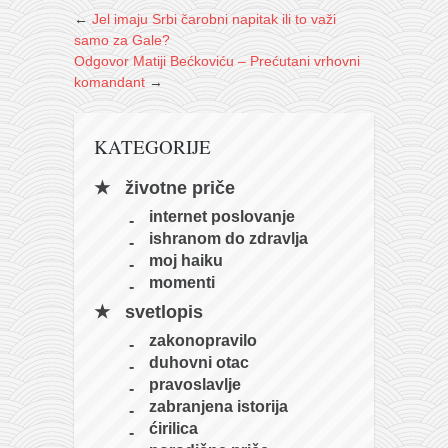
←
Jel imaju Srbi čarobni napitak ili to važi
samo za Gale?
Odgovor Matiji Bećkoviću – Prećutani vrhovni
komandant
→
KATEGORIJE
životne priče
internet poslovanje
ishranom do zdravlja
moj haiku
momenti
svetlopis
zakonopravilo
duhovni otac
pravoslavlje
zabranjena istorija
ćirilica