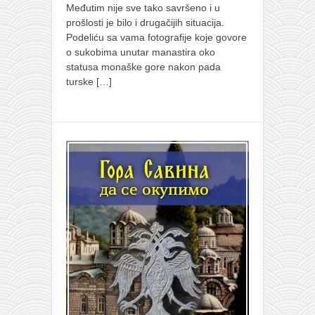
Međutim nije sve tako savršeno i u
prošlosti je bilo i drugačijih situacija.
Podeliću sa vama fotografije koje govore
o sukobima unutar manastira oko
statusa monaške gore nakon pada
turske
[…]