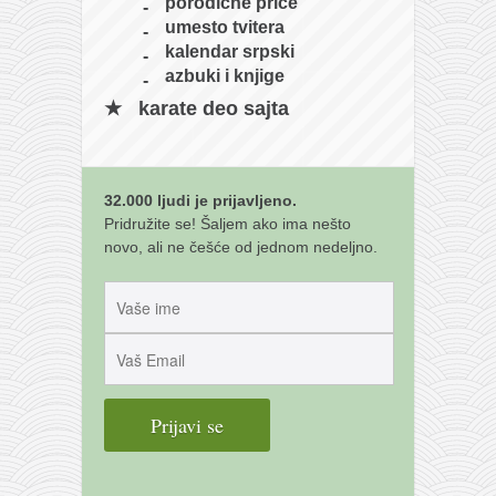
porodične priče
umesto tvitera
kalendar srpski
azbuki i knjige
karate deo sajta
32.000 ljudi je prijavljeno.
Pridružite se! Šaljem ako ima nešto
novo, ali ne češće od jednom nedeljno.