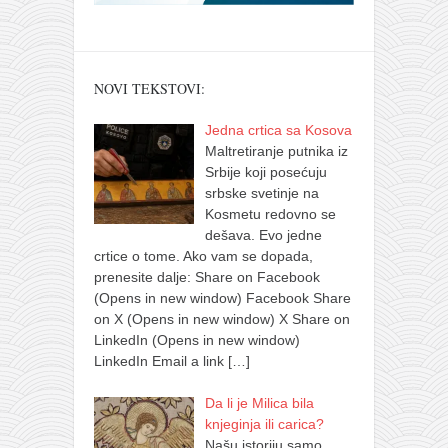
NOVI TEKSTOVI:
Jedna crtica sa Kosova
Maltretiranje putnika iz
Srbije koji posećuju
srbske svetinje na
Kosmetu redovno se
dešava. Evo jedne
crtice o tome. Ako vam se dopada,
prenesite dalje: Share on Facebook
(Opens in new window) Facebook Share
on X (Opens in new window) X Share on
LinkedIn (Opens in new window)
LinkedIn Email a link
[…]
Da li je Milica bila
knjeginja ili carica?
Našu istoriju samo