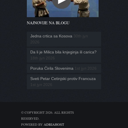
NAJNOVIJE NA BLOGU
Jedna crtica sa Kosova
30th јул
2026
Da li je Milica bila knjeginja ili carica?
18th јул 2026
Poruka Ćirila Slovenima
1st јул 2026
Sveti Petar Cetinjski protiv Francuza
1st јул 2026
© COPYRIGHT 2026. ALL RIGHTS
RESERVED.
POWERED BY
ADRIAHOST