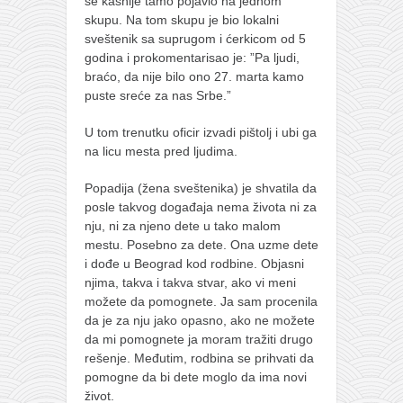
se kasnije tamo pojavio na jednom
skupu. Na tom skupu je bio lokalni
sveštenik sa suprugom i ćerkicom od 5
godina i prokomentarisao je: ”Pa ljudi,
braćo, da nije bilo ono 27. marta kamo
puste sreće za nas Srbe.”
U tom trenutku oficir izvadi pištolj i ubi ga
na licu mesta pred ljudima.
Popadija (žena sveštenika) je shvatila da
posle takvog događaja nema života ni za
nju, ni za njeno dete u tako malom
mestu. Posebno za dete. Ona uzme dete
i dođe u Beograd kod rodbine. Objasni
njima, takva i takva stvar, ako vi meni
možete da pomognete. Ja sam procenila
da je za nju jako opasno, ako ne možete
da mi pomognete ja moram tražiti drugo
rešenje. Međutim, rodbina se prihvati da
pomogne da bi dete moglo da ima novi
život.