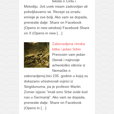
teksta o Ćirilu i
Metodiju. Još uvek nisam zadovoljan ali
poboljšavamo se. Recept za izradu
emisije je sve bolji. Ako vam se dopada,
prenesite dalje: Share on Facebook
(Opens in new window) Facebook Share
on X (Opens in new
[…]
Zaboravljena rimska
bitka i jedan Srbin
Prenosim vam jedan
članak i najnovije
arheološko otkriće iz
Nemačke o
zaboravljenoj bici 235. godine u kojoj su
dokazano učestvovali vojnici iz
Singidunuma, pa je profesor Martin
Zomer izjavio ”imali smo Srbe ovde kod
nas u Germaniji”. Ako vam se dopada,
prenesite dalje: Share on Facebook
(Opens in
[…]