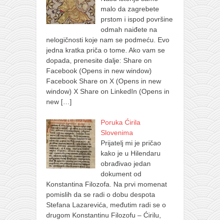
malo da zagrebete
prstom i ispod površine
odmah naiđete na
nelogičnosti koje nam se podmeću. Evo
jedna kratka priča o tome. Ako vam se
dopada, prenesite dalje: Share on
Facebook (Opens in new window)
Facebook Share on X (Opens in new
window) X Share on LinkedIn (Opens in
new
[…]
Poruka Ćirila
Slovenima
Prijatelj mi je pričao
kako je u Hilendaru
obrađivao jedan
dokument od
Konstantina Filozofa. Na prvi momenat
pomislih da se radi o dobu despota
Stefana Lazarevića, međutim radi se o
drugom Konstantinu Filozofu – Ćirilu,