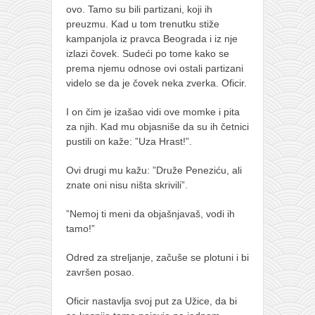
galerija kluba
ovo. Tamo su bili partizani, koji ih
članarina
preuzmu. Kad u tom trenutku stiže
kampanjola iz pravca Beograda i iz nje
kontakt
izlazi čovek. Sudeći po tome kako se
prema njemu odnose ovi ostali partizani
besplatna e-knjiga
videlo se da je čovek neka zverka. Oficir.
termini treninga
I on čim je izašao vidi ove momke i pita
moja priča
za njih. Kad mu objasniše da su ih četnici
moja priča
pustili on kaže: ”Uza Hrast!”.
fotke
Ovi drugi mu kažu: ”Druže Peneziću, ali
kontakt
znate oni nisu ništa skrivili”.
Ћир
”Nemoj ti meni da objašnjavaš, vodi ih
tamo!”
Odred za streljanje, začuše se plotuni i bi
završen posao.
Oficir nastavlja svoj put za Užice, da bi