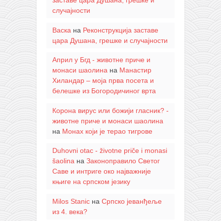
заставе цара Душана, грешке и
случајности
Васка
на
Реконструкција заставе
цара Душана, грешке и случајности
Април у Бгд - животне приче и
монаси шаолина
на
Манастир
Хиландар – моја прва посета и
белешке из Богородичиног врта
Корона вирус или божији гласник? -
животне приче и монаси шаолина
на
Монах који је терао тигрове
Duhovni otac - životne priče i monasi
šaolina
на
Законоправило Светог
Саве и интриге око најважније
књиге на српском језику
Milos Stanic
на
Српско јеванђеље
из 4. века?