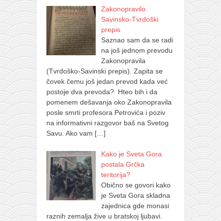
Zakonopravilo
Savinsko-Tvrdoški
prepis
Saznao sam da se radi
na još jednom prevodu
Zakonopravila
(Tvrdoško-Savinski prepis). Zapita se
čovek čemu još jedan prevod kada već
postoje dva prevoda? Hteo bih i da
pomenem dešavanja oko Zakonopravila
posle smrti profesora Petrovića i poziv
na informativni razgovor baš na Svetog
Savu. Ako vam
[…]
Kako je Sveta Gora
postala Grčka
teritorija?
Obično se govori kako
je Sveta Gora skladna
zajednica gde monasi
raznih zemalja žive u bratskoj ljubavi.