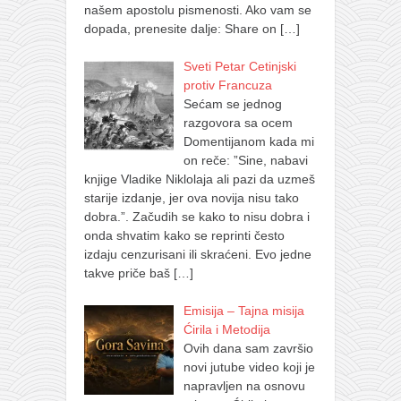
našem apostolu pismenosti. Ako vam se
dopada, prenesite dalje: Share on
[…]
Sveti Petar Cetinjski
protiv Francuza
Sećam se jednog
razgovora sa ocem
Domentijanom kada mi
on reče: ”Sine, nabavi
knjige Vladike Niklolaja ali pazi da uzmeš
starije izdanje, jer ova novija nisu tako
dobra.”. Začudih se kako to nisu dobra i
onda shvatim kako se reprinti često
izdaju cenzurisani ili skraćeni. Evo jedne
takve priče baš
[…]
Emisija – Tajna misija
Ćirila i Metodija
Ovih dana sam završio
novi jutube video koji je
napravljen na osnovu