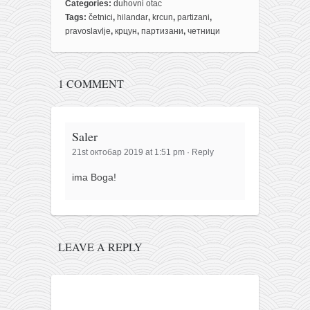
Categories:
duhovni otac
Tags:
četnici
,
hilandar
,
krcun
,
partizani
,
pravoslavlje
,
крцун
,
партизани
,
четници
1 COMMENT
Saler
21st октобар 2019 at 1:51 pm
·
Reply
ima Boga!
LEAVE A REPLY