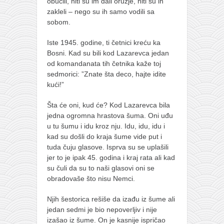
obučili, niti su im dali oružje, niti su ih
naihanchi
zakleli – nego su ih samo vodili sa
sobom.
kushanku
passai
Iste 1945. godine, ti četnici kreću ka
Bosni. Kad su bili kod Lazarevca jedan
temashiwari
od komandanata tih četnika kaže toj
sedmorici: ”Znate šta deco, hajte idite
kobudo
kući!”
nunchaku
Šta će oni, kud će? Kod Lazarevca bila
bo
jedna ogromna hrastova šuma. Oni uđu
tonfa
u tu šumu i idu kroz nju. Idu, idu, idu i
kad su došli do kraja šume vide put i
sai
tuda čuju glasove. Isprva su se uplašili
timbei rochin
jer to je ipak 45. godina i kraj rata ali kad
su čuli da su to naši glasovi oni se
tsunami dojo
obradovaše što nisu Nemci.
program
Njih šestorica rešiše da izađu iz šume ali
snimci nastupa
jedan sedmi je bio nepoverljiv i nije
izašao iz šume. On je kasnije ispričao