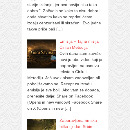
starije izdanje, jer ova novija nisu tako
dobra.”. Začudih se kako to nisu dobra i
onda shvatim kako se reprinti često
izdaju cenzurisani ili skraćeni. Evo jedne
takve priče baš
[…]
Emisija – Tajna misija
Ćirila i Metodija
Ovih dana sam završio
novi jutube video koji je
napravljen na osnovu
teksta o Ćirilu i
Metodiju. Još uvek nisam zadovoljan ali
poboljšavamo se. Recept za izradu
emisije je sve bolji. Ako vam se dopada,
prenesite dalje: Share on Facebook
(Opens in new window) Facebook Share
on X (Opens in new
[…]
Zaboravljena rimska
bitka i jedan Srbin