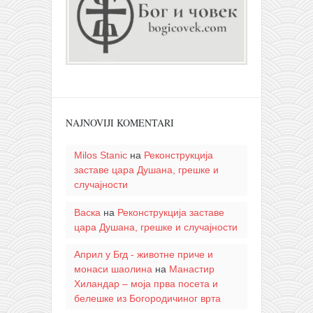
NAJNOVIJI KOMENTARI
Milos Stanic
на
Реконструкција
заставе цара Душана, грешке и
случајности
Васка
на
Реконструкција заставе
цара Душана, грешке и случајности
Април у Бгд - животне приче и
монаси шаолина
на
Манастир
Хиландар – моја прва посета и
белешке из Богородичиног врта