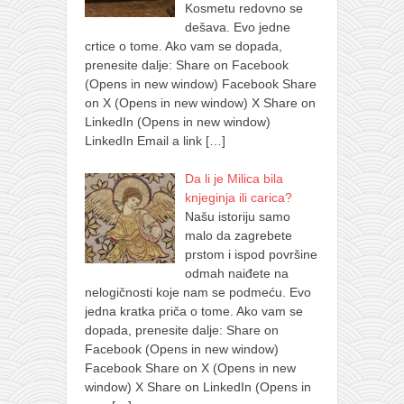
Kosmetu redovno se
dešava. Evo jedne
crtice o tome. Ako vam se dopada,
prenesite dalje: Share on Facebook
(Opens in new window) Facebook Share
on X (Opens in new window) X Share on
LinkedIn (Opens in new window)
LinkedIn Email a link
[…]
Da li je Milica bila
knjeginja ili carica?
Našu istoriju samo
malo da zagrebete
prstom i ispod površine
odmah naiđete na
nelogičnosti koje nam se podmeću. Evo
jedna kratka priča o tome. Ako vam se
dopada, prenesite dalje: Share on
Facebook (Opens in new window)
Facebook Share on X (Opens in new
window) X Share on LinkedIn (Opens in