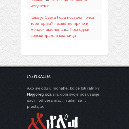
искушења
Како је Света Гора постала Грчка
територија? - животне приче и
монаси шаолина
на
Последњи
српски краљ и краљица
INSPIRACIJA
Ako svi odu u monahe, ko će biti ratnik?
Najgoreg oca
sin, dobi svoje poslušanje i
sačini od pera mač. Trudim se…
praštajte.