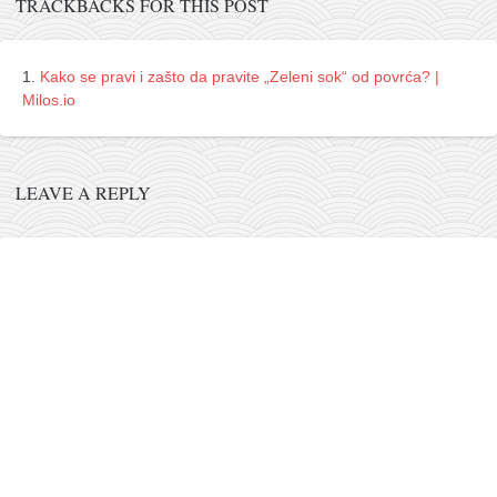
galerija kluba
TRACKBACKS FOR THIS POST
članarina
kontakt
Kako se pravi i zašto da pravite „Zeleni sok“ od povrća? |
Milos.io
besplatna e-knjiga
termini treninga
moja priča
LEAVE A REPLY
moja priča
fotke
kontakt
Ћир