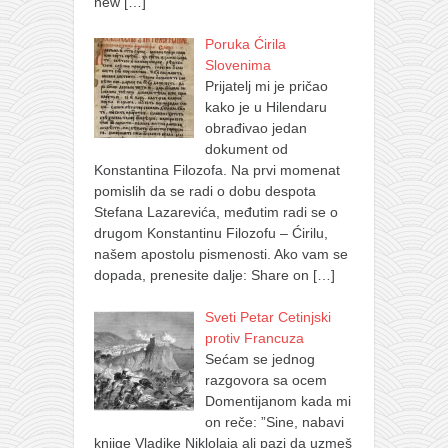
new
[…]
Poruka Ćirila
Slovenima
Prijatelj mi je pričao
kako je u Hilendaru
obrađivao jedan
dokument od
Konstantina Filozofa. Na prvi momenat
pomislih da se radi o dobu despota
Stefana Lazarevića, međutim radi se o
drugom Konstantinu Filozofu – Ćirilu,
našem apostolu pismenosti. Ako vam se
dopada, prenesite dalje: Share on
[…]
Sveti Petar Cetinjski
protiv Francuza
Sećam se jednog
razgovora sa ocem
Domentijanom kada mi
on reče: ”Sine, nabavi
knjige Vladike Niklolaja ali pazi da uzmeš