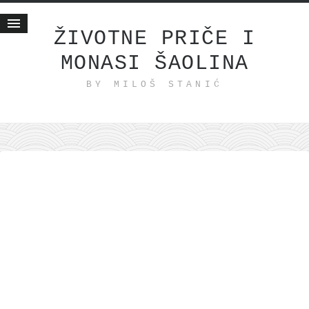
ŽIVOTNE PRIČE I
MONASI ŠAOLINA
Početna
BY MILOŠ STANIĆ
Životne priče
najnovije na blogu
internet poslovanje
ishranom do zdravlja
moj haiku
momenti i mesta
bonus sadržaj
Svetlopis
zakonopravilo
duhovni otac