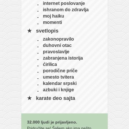
internet poslovanje
ishranom do zdravlja
moj haiku
momenti
svetlopis
zakonopravilo
duhovni otac
pravoslavlje
zabranjena istorija
ćirilica
porodične priče
umesto tvitera
kalendar srpski
azbuki i knjige
karate deo sajta
32.000 ljudi je prijavljeno.
Pridružite se! Šaljem ako ima nešto