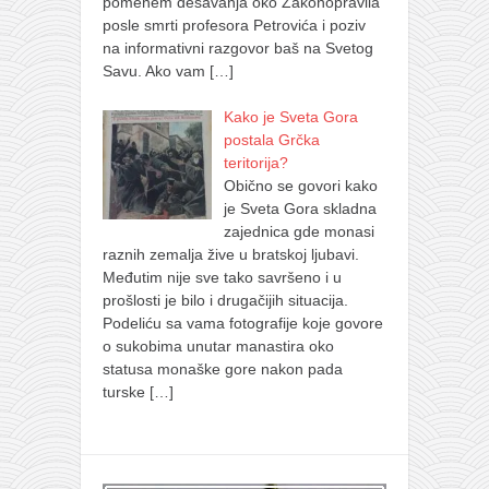
pomenem dešavanja oko Zakonopravila
posle smrti profesora Petrovića i poziv
na informativni razgovor baš na Svetog
Savu. Ako vam
[…]
Kako je Sveta Gora
postala Grčka
teritorija?
Obično se govori kako
je Sveta Gora skladna
zajednica gde monasi
raznih zemalja žive u bratskoj ljubavi.
Međutim nije sve tako savršeno i u
prošlosti je bilo i drugačijih situacija.
Podeliću sa vama fotografije koje govore
o sukobima unutar manastira oko
statusa monaške gore nakon pada
turske
[…]