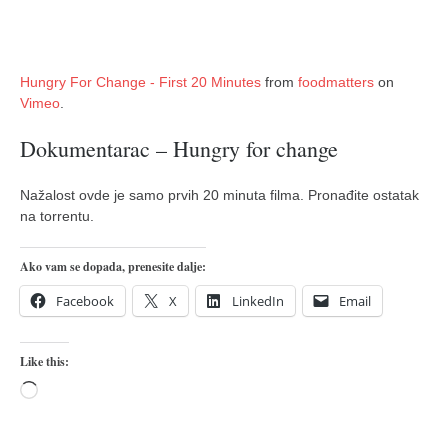
pravoslavlje
zabranjena istorija
ćirilica
Hungry For Change - First 20 Minutes
from
foodmatters
on
Vimeo
.
porodične priče
umesto tvitera
Dokumentarac – Hungry for change
kalendar srpski
Nažalost ovde je samo prvih 20 minuta filma. Pronađite ostatak
azbuki i knjige
na torrentu.
Okinava karate
Ako vam se dopada, prenesite dalje:
najnovije na blogu
Facebook
X
LinkedIn
Email
moje beleške
istorija karatea
Like this:
bubishi
Loading…
karate
kihon