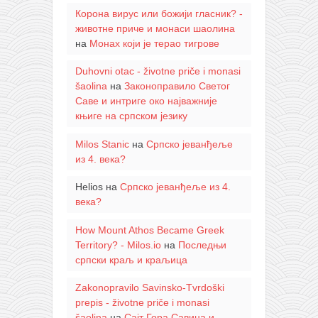
Корона вирус или божији гласник? -
животне приче и монаси шаолина
на
Монах који је терао тигрове
Duhovni otac - životne priče i monasi
šaolina
на
Законоправило Светог
Саве и интриге око најважније
књиге на српском језику
Milos Stanic
на
Српско јеванђеље
из 4. века?
Helios
на
Српско јеванђеље из 4.
века?
How Mount Athos Became Greek
Territory? - Milos.io
на
Последњи
српски краљ и краљица
Zakonopravilo Savinsko-Tvrdoški
prepis - životne priče i monasi
šaolina
на
Сајт Гора Савина и