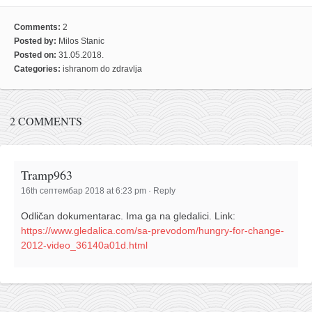
naihanchi
Comments:
2
kushanku
Posted by:
Milos Stanic
Posted on:
31.05.2018.
passai
Categories:
ishranom do zdravlja
temashiwari
kobudo
2 COMMENTS
nunchaku
bo
Tramp963
tonfa
16th септембар 2018 at 6:23 pm
·
Reply
sai
Odličan dokumentarac. Ima ga na gledalici. Link:
timbei rochin
https://www.gledalica.com/sa-prevodom/hungry-for-change-
tsunami dojo
2012-video_36140a01d.html
program
snimci nastupa