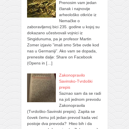
Prenosim vam jedan
članak i najnovije
arheološko otkriće iz
Nemačke o
zaboravljenoj bici 235. godine u kojoj su
dokazano učestvovali vojnici iz
Singidunuma, pa je profesor Martin
Zomer izjavio ”imali smo Srbe ovde kod
nas u Germaniji”. Ako vam se dopada,
prenesite dalje: Share on Facebook
(Opens in
[…]
Zakonopravilo
Savinsko-Tvrdoški
prepis
Saznao sam da se radi
na još jednom prevodu
Zakonopravila
(Tvrdoško-Savinski prepis). Zapita se
čovek čemu još jedan prevod kada već
postoje dva prevoda? Hteo bih i da