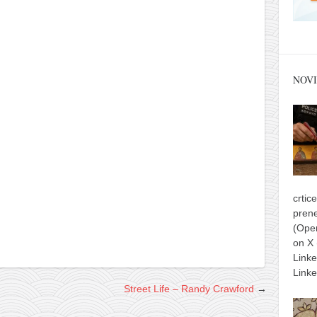
NOVI
crtic
prene
(Ope
on X
Link
Linke
Street Life – Randy Crawford
→