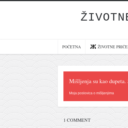
ŽIVOTN
Početna
Životne priče
najnovije na blogu
POČETNA
ŽIVOTNE PRIČE
internet poslovanje
ishranom do zdravlja
moj haiku
Mišljenja su kao dupeta.
momenti i mesta
bonus sadržaj
Moja poslovica o mišljenjima
Svetlopis
zakonopravilo
1 COMMENT
duhovni otac