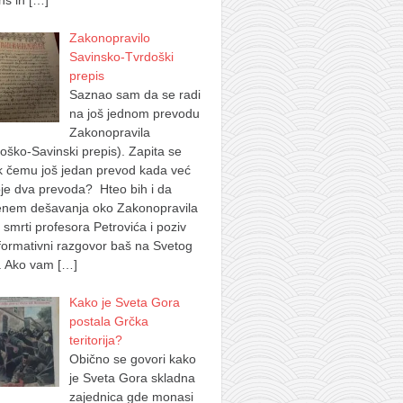
ns in
[…]
Zakonopravilo
Savinsko-Tvrdoški
prepis
Saznao sam da se radi
na još jednom prevodu
Zakonopravila
oško-Savinski prepis). Zapita se
k čemu još jedan prevod kada već
je dva prevoda? Hteo bih i da
nem dešavanja oko Zakonopravila
 smrti profesora Petrovića i poziv
formativni razgovor baš na Svetog
. Ako vam
[…]
Kako je Sveta Gora
postala Grčka
teritorija?
Obično se govori kako
je Sveta Gora skladna
zajednica gde monasi