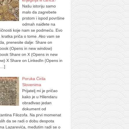
knjeginja ili carica?
Našu istoriju samo
malo da zagrebete
prstom i ispod površine
odmah naiđete na
ičnosti koje nam se podmeću. Evo
 kratka priča o tome. Ako vam se
a, prenesite dalje: Share on
book (Opens in new window)
book Share on X (Opens in new
w) X Share on LinkedIn (Opens in
[…]
Poruka Ćirila
Slovenima
Prijatelj mi je pričao
kako je u Hilendaru
obrađivao jedan
dokument od
antina Filozofa. Na prvi momenat
lih da se radi o dobu despota
na Lazarevića, međutim radi se o