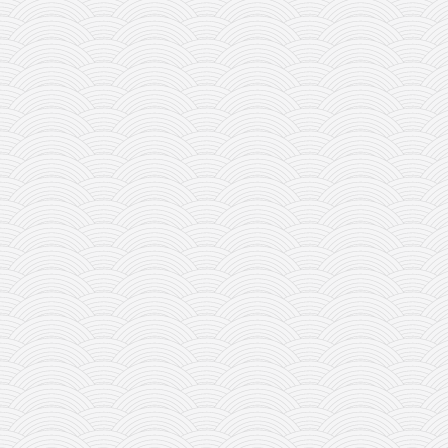
galerija kluba
članarina
kontakt
besplatna e-knjiga
termini treninga
moja priča
moja priča
fotke
kontakt
Ћир