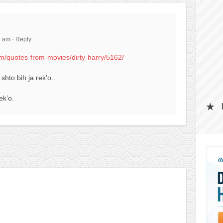
8 am
·
Reply
m/quotes-from-movies/dirty-harry/5162/
, shto bih ja rek’o…
ek’o.