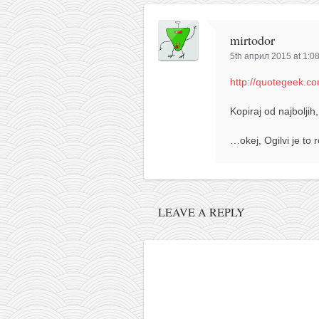
pravoslavlje
zabranjena istorija
mirtodor
ćirilica
5th април 2015 at 1:0
porodične priče
http://quotegeek.co
umesto tvitera
Kopiraj od najboljih
kalendar srpski
…okej, Ogilvi je to r
azbuki i knjige
Okinava karate
najnovije na blogu
LEAVE A REPLY
moje beleške
istorija karatea
bubishi
karate
kihon