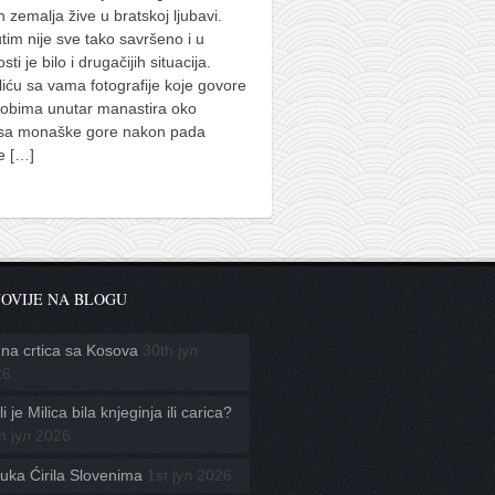
h zemalja žive u bratskoj ljubavi.
im nije sve tako savršeno i u
sti je bilo i drugačijih situacija.
iću sa vama fotografije koje govore
kobima unutar manastira oko
usa monaške gore nakon pada
ke
[…]
OVIJE NA BLOGU
na crtica sa Kosova
30th јул
26
i je Milica bila knjeginja ili carica?
h јул 2026
uka Ćirila Slovenima
1st јул 2026