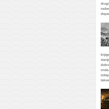
drugo
naše
dopad
knjig
stari
dobra
onda 
izdaj
takve