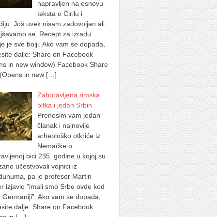
napravljen na osnovu
teksta o Ćirilu i
iju. Još uvek nisam zadovoljan ali
jšavamo se. Recept za izradu
je je sve bolji. Ako vam se dopada,
site dalje: Share on Facebook
ns in new window) Facebook Share
 (Opens in new
[…]
Zaboravljena rimska
bitka i jedan Srbin
Prenosim vam jedan
članak i najnovije
arheološko otkriće iz
Nemačke o
avljenoj bici 235. godine u kojoj su
ano učestvovali vojnici iz
dunuma, pa je profesor Martin
 izjavio ”imali smo Srbe ovde kod
 Germaniji”. Ako vam se dopada,
site dalje: Share on Facebook