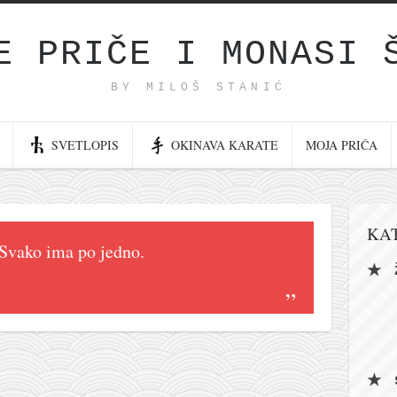
E PRIČE I MONASI 
BY MILOŠ STANIĆ
SVETLOPIS
OKINAVA KARATE
MOJA PRIČA
KA
 Svako ima po jedno.