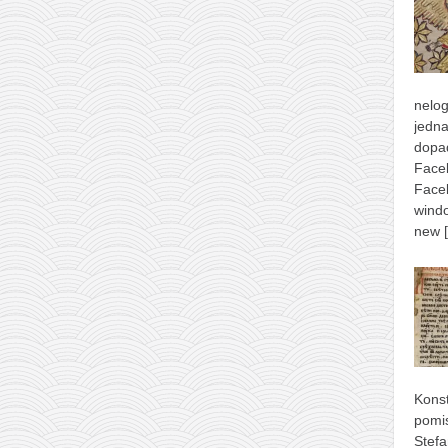
nelog
jedna
dopad
Face
Face
windo
new
Konst
pomis
Stefa