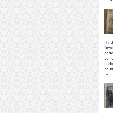
(Ope
(Tvrd
čove
posto
pome
posle
na in
Savu