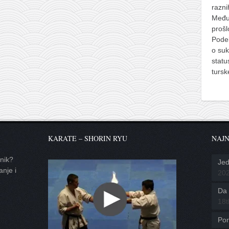
razni
Međut
prošlo
Podel
o su
stat
turs
KARATE – SHORIN RYU
NAJN
tnik?
Jed
anje i
20
Da l
18t
Por