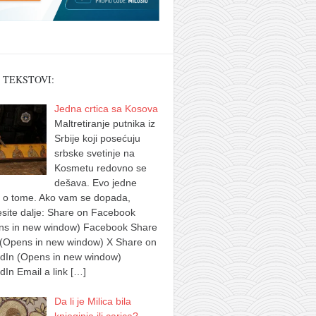
 TEKSTOVI:
Jedna crtica sa Kosova
Maltretiranje putnika iz
Srbije koji posećuju
srbske svetinje na
Kosmetu redovno se
dešava. Evo jedne
e o tome. Ako vam se dopada,
site dalje: Share on Facebook
ns in new window) Facebook Share
 (Opens in new window) X Share on
edIn (Opens in new window)
dIn Email a link
[…]
Da li je Milica bila