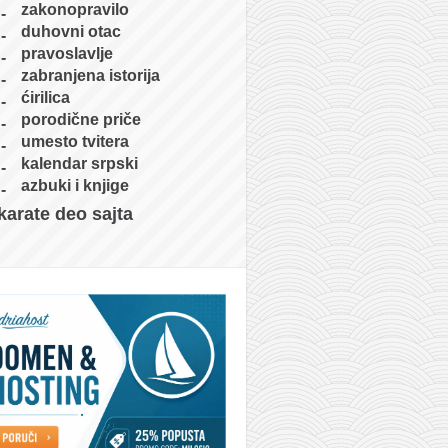
zakonopravilo
duhovni otac
pravoslavlje
zabranjena istorija
ćirilica
porodične priče
umesto tvitera
kalendar srpski
azbuki i knjige
karate deo sajta