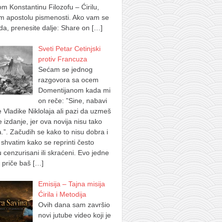
m Konstantinu Filozofu – Ćirilu,
m apostolu pismenosti. Ako vam se
a, prenesite dalje: Share on
[…]
Sveti Petar Cetinjski
protiv Francuza
Sećam se jednog
razgovora sa ocem
Domentijanom kada mi
on reče: ”Sine, nabavi
e Vladike Niklolaja ali pazi da uzmeš
je izdanje, jer ova novija nisu tako
.”. Začudih se kako to nisu dobra i
shvatim kako se reprinti često
u cenzurisani ili skraćeni. Evo jedne
 priče baš
[…]
Emisija – Tajna misija
Ćirila i Metodija
Ovih dana sam završio
novi jutube video koji je