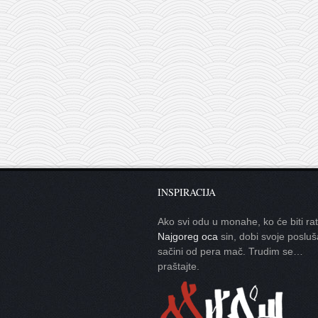
INSPIRACIJA
Ako svi odu u monahe, ko će biti ra
Najgoreg oca
sin, dobi svoje posluš
sačini od pera mač. Trudim se…
praštajte.