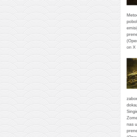
Metod
pobol
emisi
prene
(Ope
on X
zabor
dokaz
Singi
Zomer
nas u
prene