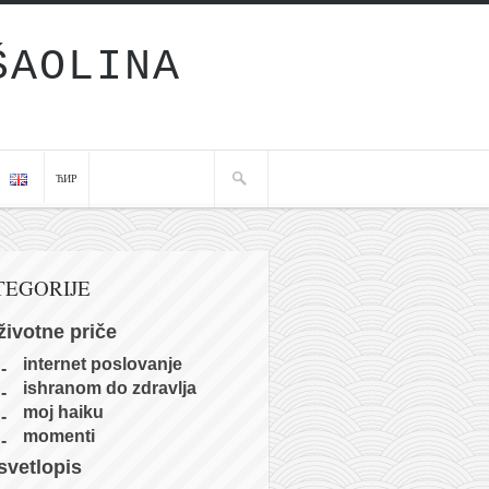
ŠAOLINA
ЋИР
TEGORIJE
životne priče
internet poslovanje
ishranom do zdravlja
moj haiku
momenti
svetlopis