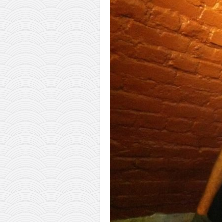
pravoslavlje
zabranjena istorija
ćirilica
porodične priče
umesto tvitera
kalendar srpski
azbuki i knjige
Okinava karate
najnovije na blogu
moje beleške
istorija karatea
bubishi
karate
kihon