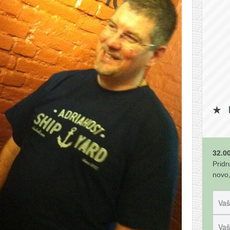
32.00
Pridr
novo,