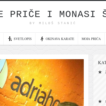
E PRIČE I MONASI 
BY MILOŠ STANIĆ
SVETLOPIS
OKINAVA KARATE
MOJA PRIČA
KA