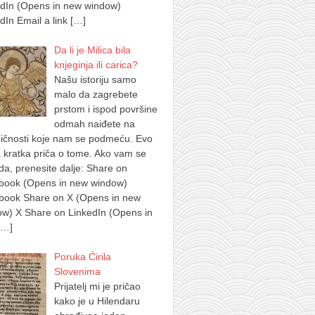
edIn (Opens in new window)
dIn Email a link
[…]
Da li je Milica bila
knjeginja ili carica?
Našu istoriju samo
malo da zagrebete
prstom i ispod površine
odmah naiđete na
ičnosti koje nam se podmeću. Evo
 kratka priča o tome. Ako vam se
a, prenesite dalje: Share on
book (Opens in new window)
book Share on X (Opens in new
w) X Share on LinkedIn (Opens in
[…]
Poruka Ćirila
Slovenima
Prijatelj mi je pričao
kako je u Hilendaru