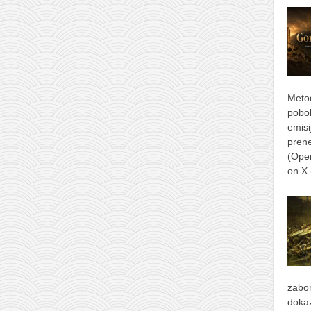
Metod
pobol
emisi
prene
(Ope
on X
zabor
dokaz