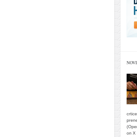
NOVI
crtic
prene
(Ope
on X