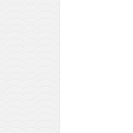
galerija kluba
članarina
kontakt
besplatna e-knjiga
termini treninga
moja priča
moja priča
fotke
kontakt
Ћир