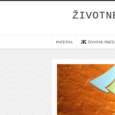
ŽIVOTN
Početna
Životne priče
najnovije na blogu
POČETNA
ŽIVOTNE PRIČE
internet poslovanje
ishranom do zdravlja
moj haiku
momenti i mesta
bonus sadržaj
Svetlopis
zakonopravilo
duhovni otac