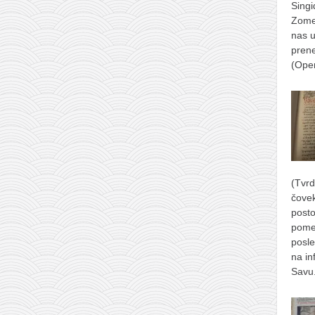
Singi
Zomer
nas u
prene
(Ope
(Tvrd
čove
posto
pome
posle
na in
Savu