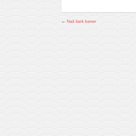
←
Naš šark baner