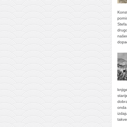
Konst
pomis
Stefa
drugo
naše
dopad
knjig
stari
dobra
onda 
izdaj
takve