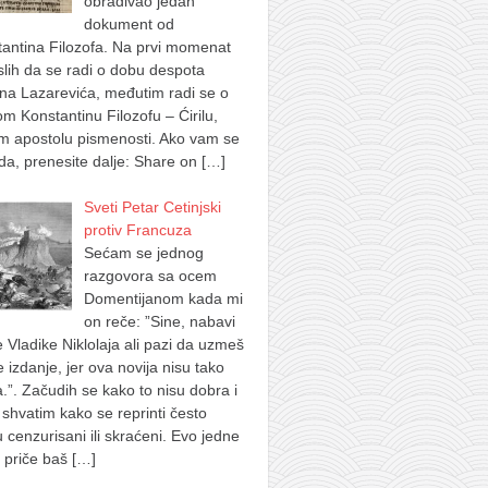
obrađivao jedan
dokument od
antina Filozofa. Na prvi momenat
lih da se radi o dobu despota
na Lazarevića, međutim radi se o
m Konstantinu Filozofu – Ćirilu,
m apostolu pismenosti. Ako vam se
a, prenesite dalje: Share on
[…]
Sveti Petar Cetinjski
protiv Francuza
Sećam se jednog
razgovora sa ocem
Domentijanom kada mi
on reče: ”Sine, nabavi
e Vladike Niklolaja ali pazi da uzmeš
je izdanje, jer ova novija nisu tako
.”. Začudih se kako to nisu dobra i
shvatim kako se reprinti često
u cenzurisani ili skraćeni. Evo jedne
 priče baš
[…]