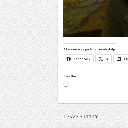
naihanchi
kushanku
passai
temashiwari
kobudo
Ako vam se dopada, prenesite dalje:
nunchaku
Facebook
X
Li
bo
tonfa
Like this:
sai
Loading…
timbei rochin
tsunami dojo
program
LEAVE A REPLY
snimci nastupa