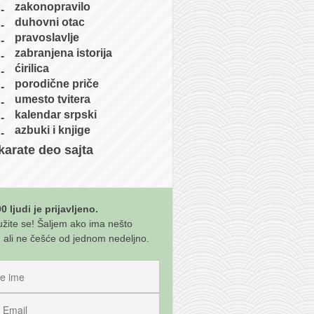
zakonopravilo
duhovni otac
pravoslavlje
zabranjena istorija
ćirilica
porodične priče
umesto tvitera
kalendar srpski
azbuki i knjige
karate deo sajta
0 ljudi je prijavljeno.
užite se! Šaljem ako ima nešto
 ali ne češće od jednom nedeljno.