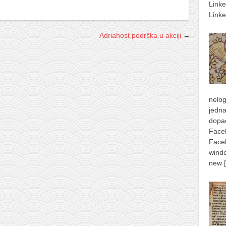
Link
Linke
Adriahost podrška u akciji
→
nelog
jedna
dopad
Face
Face
windo
new