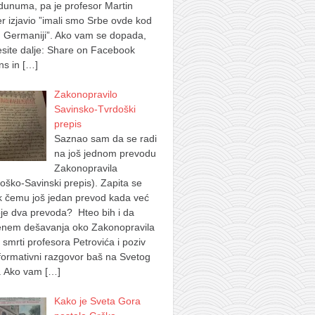
dunuma, pa je profesor Martin
 izjavio ”imali smo Srbe ovde kod
 Germaniji”. Ako vam se dopada,
site dalje: Share on Facebook
ns in
[…]
Zakonopravilo
Savinsko-Tvrdoški
prepis
Saznao sam da se radi
na još jednom prevodu
Zakonopravila
oško-Savinski prepis). Zapita se
k čemu još jedan prevod kada već
je dva prevoda? Hteo bih i da
nem dešavanja oko Zakonopravila
 smrti profesora Petrovića i poziv
formativni razgovor baš na Svetog
. Ako vam
[…]
Kako je Sveta Gora