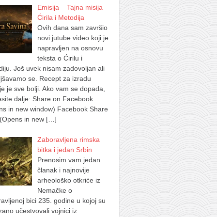
Emisija – Tajna misija
Ćirila i Metodija
Ovih dana sam završio
novi jutube video koji je
napravljen na osnovu
teksta o Ćirilu i
iju. Još uvek nisam zadovoljan ali
jšavamo se. Recept za izradu
je je sve bolji. Ako vam se dopada,
site dalje: Share on Facebook
ns in new window) Facebook Share
 (Opens in new
[…]
Zaboravljena rimska
bitka i jedan Srbin
Prenosim vam jedan
članak i najnovije
arheološko otkriće iz
Nemačke o
avljenoj bici 235. godine u kojoj su
ano učestvovali vojnici iz