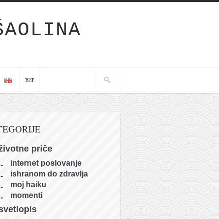
ŠAOLINA
ЋИР
TEGORIJE
životne priče
internet poslovanje
ishranom do zdravlja
moj haiku
momenti
svetlopis