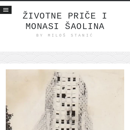
ŽIVOTNE PRIČE I
MONASI ŠAOLINA
Početna
BY MILOŠ STANIĆ
Životne priče
najnovije na blogu
internet poslovanje
ishranom do zdravlja
moj haiku
momenti i mesta
bonus sadržaj
Svetlopis
zakonopravilo
duhovni otac