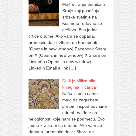
Maltretiranje putnika iz
Srbije koji posećuju
srbske svetinje na
Kosmetu redovno se
dešava. Evo jedne
crtice o tome. Ako vam se dopada,
prenesite dalje: Share on Facebook
(Opens in new window) Facebook Share
on X (Opens in new window) X Share on
LinkedIn (Opens in new window)
LinkedIn Email a link
[…]
Da li je Milica bila
knjeginja ili carica?
Našu istoriju samo
malo da zagrebete
prstom i ispod površine
odmah naiđete na
nelogičnosti koje nam se podmeću. Evo
jedna kratka priča o tome. Ako vam se
dopada, prenesite dalje: Share on