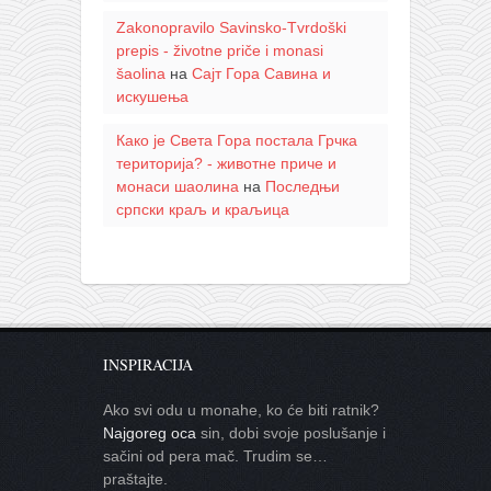
Zakonopravilo Savinsko-Tvrdoški
prepis - životne priče i monasi
šaolina
на
Сајт Гора Савина и
искушења
Како је Света Гора постала Грчка
територија? - животне приче и
монаси шаолина
на
Последњи
српски краљ и краљица
INSPIRACIJA
Ako svi odu u monahe, ko će biti ratnik?
Najgoreg oca
sin, dobi svoje poslušanje i
sačini od pera mač. Trudim se…
praštajte.