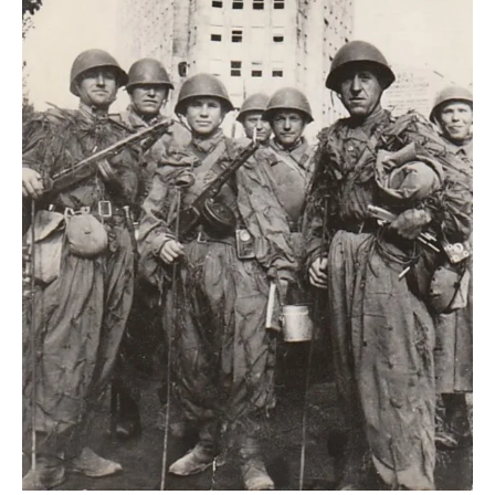
pravoslavlje
zabranjena istorija
ćirilica
porodične priče
umesto tvitera
kalendar srpski
azbuki i knjige
Okinava karate
najnovije na blogu
moje beleške
istorija karatea
bubishi
karate
kihon