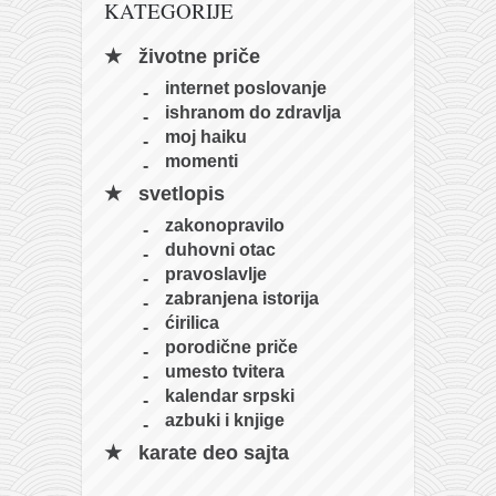
KATEGORIJE
životne priče
internet poslovanje
ishranom do zdravlja
moj haiku
momenti
svetlopis
zakonopravilo
duhovni otac
pravoslavlje
zabranjena istorija
ćirilica
porodične priče
umesto tvitera
kalendar srpski
azbuki i knjige
karate deo sajta