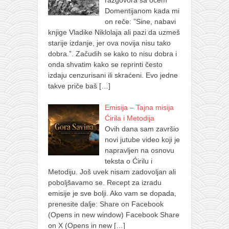
Domentijanom kada mi
on reče: ”Sine, nabavi
knjige Vladike Niklolaja ali pazi da uzmeš
starije izdanje, jer ova novija nisu tako
dobra.”. Začudih se kako to nisu dobra i
onda shvatim kako se reprinti često
izdaju cenzurisani ili skraćeni. Evo jedne
takve priče baš
[…]
Emisija – Tajna misija
Ćirila i Metodija
Ovih dana sam završio
novi jutube video koji je
napravljen na osnovu
teksta o Ćirilu i
Metodiju. Još uvek nisam zadovoljan ali
poboljšavamo se. Recept za izradu
emisije je sve bolji. Ako vam se dopada,
prenesite dalje: Share on Facebook
(Opens in new window) Facebook Share
on X (Opens in new
[…]