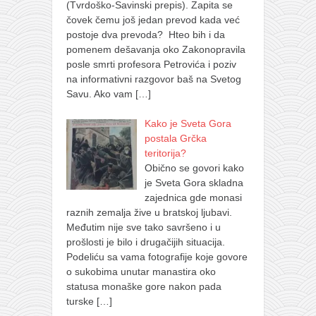
(Tvrdoško-Savinski prepis). Zapita se
čovek čemu još jedan prevod kada već
postoje dva prevoda? Hteo bih i da
pomenem dešavanja oko Zakonopravila
posle smrti profesora Petrovića i poziv
na informativni razgovor baš na Svetog
Savu. Ako vam
[…]
Kako je Sveta Gora
postala Grčka
teritorija?
Obično se govori kako
je Sveta Gora skladna
zajednica gde monasi
raznih zemalja žive u bratskoj ljubavi.
Međutim nije sve tako savršeno i u
prošlosti je bilo i drugačijih situacija.
Podeliću sa vama fotografije koje govore
o sukobima unutar manastira oko
statusa monaške gore nakon pada
turske
[…]