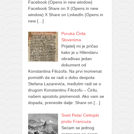
Facebook (Opens in new window)
Facebook Share on X (Opens in new
window) X Share on LinkedIn (Opens in
new
[…]
Poruka Ćirila
Slovenima
Prijatelj mi je pričao
kako je u Hilendaru
obrađivao jedan
dokument od
Konstantina Filozofa. Na prvi momenat
pomislih da se radi o dobu despota
Stefana Lazarevića, međutim radi se o
drugom Konstantinu Filozofu – Ćirilu,
našem apostolu pismenosti. Ako vam se
dopada, prenesite dalje: Share on
[…]
Sveti Petar Cetinjski
protiv Francuza
Sećam se jednog
razgovora sa ocem