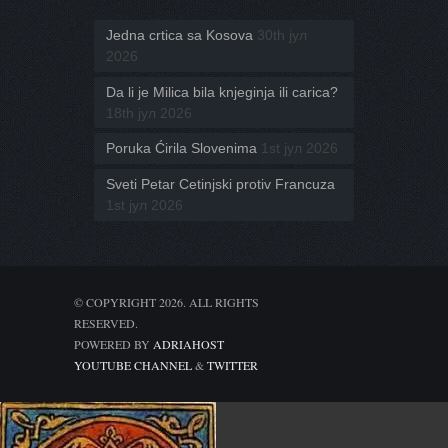
Jedna crtica sa Kosova
30th јул
2026
Da li je Milica bila knjeginja ili carica?
18th јул 2026
Poruka Ćirila Slovenima
1st јул 2026
Sveti Petar Cetinjski protiv Francuza
1st јул 2026
© COPYRIGHT 2026. ALL RIGHTS
RESERVED.
POWERED BY
ADRIAHOST
YOUTUBE CHANNEL
&
TWITTER