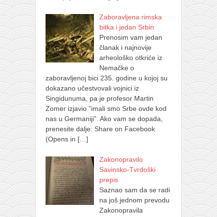
Zaboravljena rimska
bitka i jedan Srbin
Prenosim vam jedan
članak i najnovije
arheološko otkriće iz
Nemačke o
zaboravljenoj bici 235. godine u kojoj su
dokazano učestvovali vojnici iz
Singidunuma, pa je profesor Martin
Zomer izjavio ”imali smo Srbe ovde kod
nas u Germaniji”. Ako vam se dopada,
prenesite dalje: Share on Facebook
(Opens in
[…]
Zakonopravilo
Savinsko-Tvrdoški
prepis
Saznao sam da se radi
na još jednom prevodu
Zakonopravila