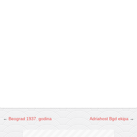
galerija kluba
članarina
kontakt
besplatna e-knjiga
termini treninga
moja priča
moja priča
fotke
kontakt
Ћир
←
Beograd 1937. godina
Adriahost Bgd ekipa
→