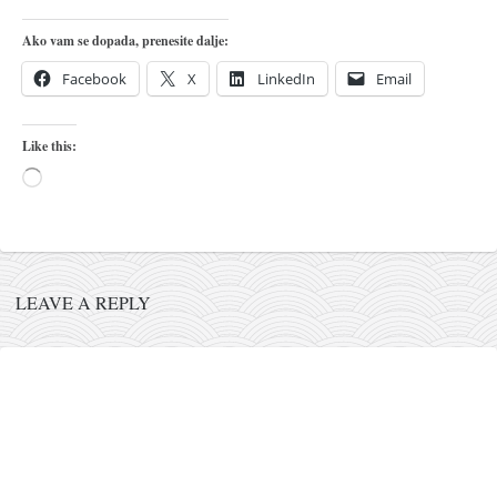
naihanchi
Ako vam se dopada, prenesite dalje:
kushanku
Facebook
X
LinkedIn
Email
passai
temashiwari
Like this:
kobudo
Loading…
nunchaku
bo
tonfa
LEAVE A REPLY
sai
timbei rochin
tsunami dojo
program
snimci nastupa