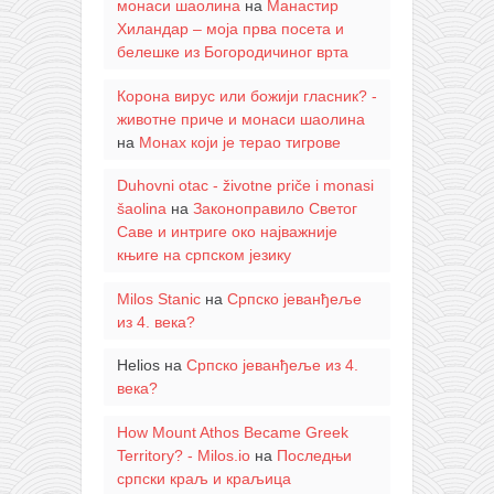
монаси шаолина
на
Манастир
Хиландар – моја прва посета и
белешке из Богородичиног врта
Корона вирус или божији гласник? -
животне приче и монаси шаолина
на
Монах који је терао тигрове
Duhovni otac - životne priče i monasi
šaolina
на
Законоправило Светог
Саве и интриге око најважније
књиге на српском језику
Milos Stanic
на
Српско јеванђеље
из 4. века?
Helios
на
Српско јеванђеље из 4.
века?
How Mount Athos Became Greek
Territory? - Milos.io
на
Последњи
српски краљ и краљица