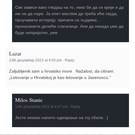
Све зависи како гледаш на то, неко би да се крије и да
им не да паре. Ја опет мислим да треба ићи свуда,
проучавати историју, причати са људима…
проналазити делиће слагалице. Али да некада уме да
буде непријатно, уме.
Lazar
14th децембар 2022 at 4:05 pm
·
Reply
Zaljubljenik sam u hrvatsko more . Nažalost, da citiram:
„Letovanje u Hrvatskoj je kao letovanje u Jasenovcu.“
Milos Stanic
14th децембар 2022 at 4:07 pm
·
Reply
Јесте некако напето одмарање на тој обали. :)