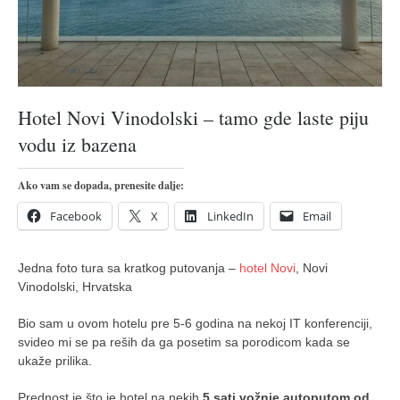
pravoslavlje
zabranjena istorija
ćirilica
porodične priče
Hotel Novi Vinodolski – tamo gde laste piju
umesto tvitera
vodu iz bazena
kalendar srpski
azbuki i knjige
Ako vam se dopada, prenesite dalje:
Okinava karate
Facebook
X
LinkedIn
Email
najnovije na blogu
Jedna foto tura sa kratkog putovanja –
hotel Novi
, Novi
moje beleške
Vinodolski, Hrvatska
istorija karatea
Bio sam u ovom hotelu pre 5-6 godina na nekoj IT konferenciji,
bubishi
svideo mi se pa reših da ga posetim sa porodicom kada se
karate
ukaže prilika.
kihon
Prednost je što je hotel na nekih
5 sati vožnje autoputom od