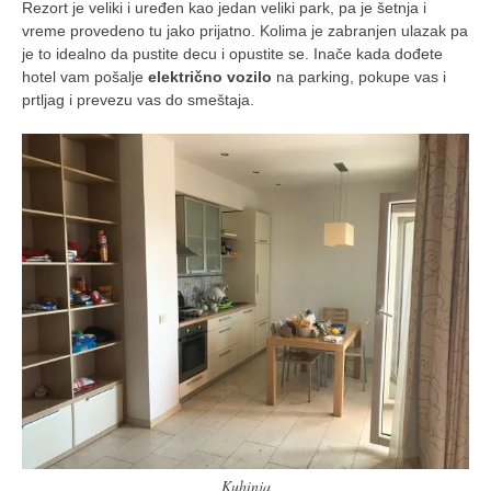
Rezort je veliki i uređen kao jedan veliki park, pa je šetnja i
vreme provedeno tu jako prijatno. Kolima je zabranjen ulazak pa
je to idealno da pustite decu i opustite se. Inače kada dođete
hotel vam pošalje
električno vozilo
na parking, pokupe vas i
prtljag i prevezu vas do smeštaja.
Kuhinja