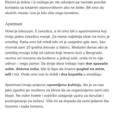
galerija kluba
Rezort je dobar i iz razloga jer ste odvojeni pa nemate previše
kontakta sa lokalnim stanovništvom ako ne želite. Bili smo do
članarina
okolnih mesta i sve je bilo više nego korektno.
kontakt
Apartmani
besplatna e-knjiga
Hotel je luksuzan, 5 zvezdica, a mi smo bili u apartmanima koji
termini treninga
imaju jednu zvezdicu manje. Za mene najbitnija stvar na moru je
smeštaj. Kada smo bili mlađi bilo mi je svejedno gde sam, kao
moja priča
momak sam 10 godina letovao u šatoru. Međutim danas ako je
moja priča
smeštaj mnogo lošiji od uslova koje imamo kući u Beogradu,
recimo svi moramo da budemo u jednoj sobi, onda mi to nije
fotke
odmor – nego zamor. Sa dvoje dece trebaju nam
dve spavaće
kontakt
sobe
,
dnevna soba
, bilo bi lepo da imamo
pogled na more,
wifi
i mir. Ovde smo sve to dobili i
dva kupatila
u smeštaju.
Ћир
Apartmani imaju potpuno
opremljenu kuhinju
, što je za nas
jako zgodno jer možemo za klince da se organizujemo sami oko
klope. Ne volim hotele i vojničko ustajanje ujutru za doručak i
postrojavanje za večeru. Više mi se dopada da sami jedemo šta
hoćemo i kada hoćemo.