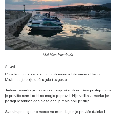
Mol Novi Vinodolski
Saveti
Početkom juna kada smo mi bili more je bilo veoma hladno.
Mislim da je bolje doći u julu i avgustu.
Jedina zamerka je na deo kamenjarske plaže. Sam pristup moru
je previše strm i to bi se moglo popraviti. Nije velika zamerka jer
postoji betoniran deo plaže gde je malo bolji pristup.
Sve ukupno zgodno mesto na moru koje nije previše daleko i