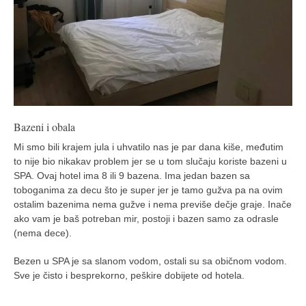
Bazeni i obala
Mi smo bili krajem jula i uhvatilo nas je par dana kiše, međutim
to nije bio nikakav problem jer se u tom slučaju koriste bazeni u
SPA. Ovaj hotel ima 8 ili 9 bazena. Ima jedan bazen sa
toboganima za decu što je super jer je tamo gužva pa na ovim
ostalim bazenima nema gužve i nema previše dečje graje. Inače
ako vam je baš potreban mir, postoji i bazen samo za odrasle
(nema dece).
Bezen u SPA je sa slanom vodom, ostali su sa običnom vodom.
Sve je čisto i besprekorno, peškire dobijete od hotela.