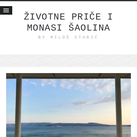
ŽIVOTNE PRIČE I
MONASI ŠAOLINA
Početna
BY MILOŠ STANIĆ
Životne priče
najnovije na blogu
internet poslovanje
ishranom do zdravlja
moj haiku
momenti i mesta
bonus sadržaj
Svetlopis
zakonopravilo
duhovni otac