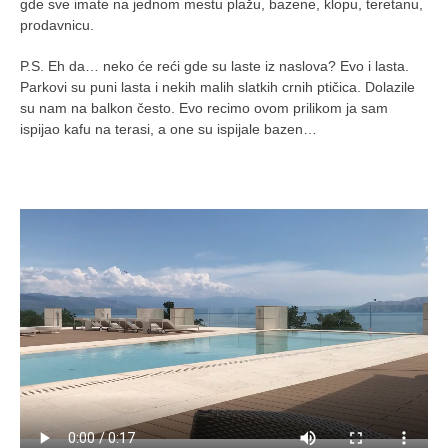
gde sve imate na jednom mestu plažu, bazene, klopu, teretanu,
prodavnicu.
P.S. Eh da… neko će reći gde su laste iz naslova? Evo i lasta.
Parkovi su puni lasta i nekih malih slatkih crnih ptičica. Dolazile
su nam na balkon često. Evo recimo ovom prilikom ja sam
ispijao kafu na terasi, a one su ispijale bazen…