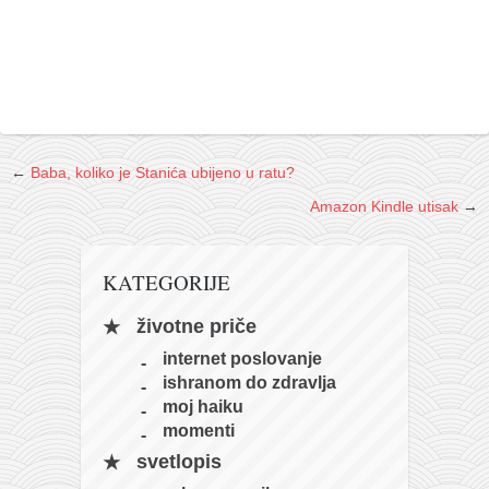
←
Baba, koliko je Stanića ubijeno u ratu?
Amazon Kindle utisak
→
KATEGORIJE
životne priče
internet poslovanje
ishranom do zdravlja
moj haiku
momenti
svetlopis