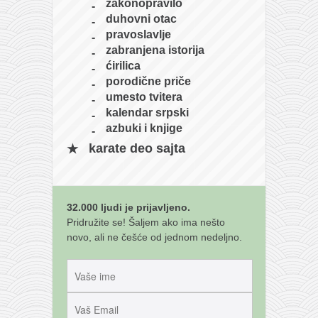
zakonopravilo
duhovni otac
pravoslavlje
zabranjena istorija
ćirilica
porodične priče
umesto tvitera
kalendar srpski
azbuki i knjige
karate deo sajta
32.000 ljudi je prijavljeno.
Pridružite se! Šaljem ako ima nešto
novo, ali ne češće od jednom nedeljno.