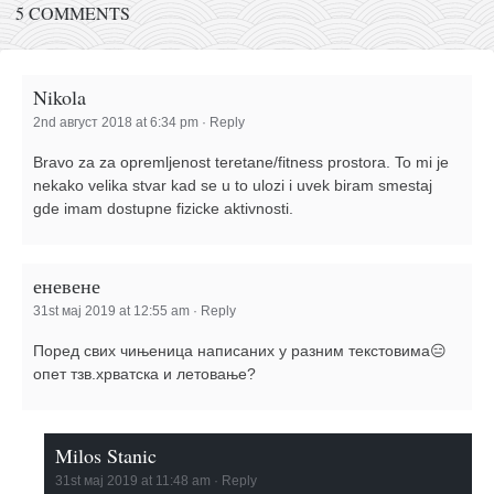
5 COMMENTS
Nikola
2nd август 2018 at 6:34 pm
·
Reply
Bravo za za opremljenost teretane/fitness prostora. To mi je
nekako velika stvar kad se u to ulozi i uvek biram smestaj
gde imam dostupne fizicke aktivnosti.
еневене
31st мај 2019 at 12:55 am
·
Reply
Поред свих чињеница написаних у разним текстовима😑
опет тзв.хрватска и летовање?
Milos Stanic
31st мај 2019 at 11:48 am
·
Reply