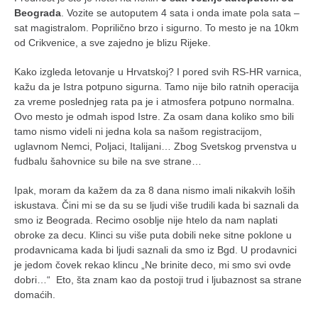
Beograda
. Vozite se autoputem 4 sata i onda imate pola sata –
naihanchi
sat magistralom. Poprilično brzo i sigurno. To mesto je na 10km
kushanku
od Crikvenice, a sve zajedno je blizu Rijeke.
passai
Kako izgleda letovanje u Hrvatskoj? I pored svih RS-HR varnica,
temashiwari
kažu da je Istra potpuno sigurna. Tamo nije bilo ratnih operacija
za vreme poslednjeg rata pa je i atmosfera potpuno normalna.
kobudo
Ovo mesto je odmah ispod Istre. Za osam dana koliko smo bili
nunchaku
tamo nismo videli ni jedna kola sa našom registracijom,
uglavnom Nemci, Poljaci, Italijani… Zbog Svetskog prvenstva u
bo
fudbalu šahovnice su bile na sve strane…
tonfa
Ipak, moram da kažem da za 8 dana nismo imali nikakvih loših
sai
iskustava. Čini mi se da su se ljudi više trudili kada bi saznali da
smo iz Beograda. Recimo osoblje nije htelo da nam naplati
timbei rochin
obroke za decu. Klinci su više puta dobili neke sitne poklone u
tsunami dojo
prodavnicama kada bi ljudi saznali da smo iz Bgd. U prodavnici
je jedom čovek rekao klincu „Ne brinite deco, mi smo svi ovde
program
dobri…“ Eto, šta znam kao da postoji trud i ljubaznost sa strane
snimci nastupa
domaćih.