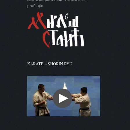
praštajte.
KARATE – SHORIN RYU