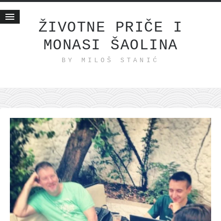
ŽIVOTNE PRIČE I
MONASI ŠAOLINA
Početna
BY MILOŠ STANIĆ
Životne priče
najnovije na blogu
internet poslovanje
ishranom do zdravlja
moj haiku
momenti i mesta
bonus sadržaj
Svetlopis
zakonopravilo
duhovni otac