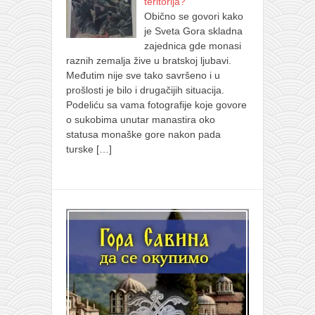
teritorija?
Obično se govori kako
je Sveta Gora skladna
zajednica gde monasi
raznih zemalja žive u bratskoj ljubavi.
Međutim nije sve tako savršeno i u
prošlosti je bilo i drugačijih situacija.
Podeliću sa vama fotografije koje govore
o sukobima unutar manastira oko
statusa monaške gore nakon pada
turske
[…]