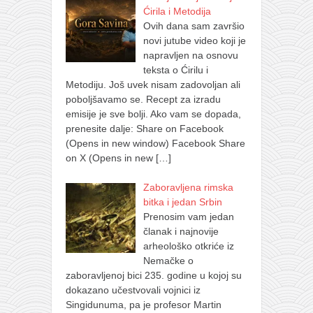
Ćirila i Metodija
Ovih dana sam završio
novi jutube video koji je
napravljen na osnovu
teksta o Ćirilu i
Metodiju. Još uvek nisam zadovoljan ali
poboljšavamo se. Recept za izradu
emisije je sve bolji. Ako vam se dopada,
prenesite dalje: Share on Facebook
(Opens in new window) Facebook Share
on X (Opens in new
[…]
Zaboravljena rimska
bitka i jedan Srbin
Prenosim vam jedan
članak i najnovije
arheološko otkriće iz
Nemačke o
zaboravljenoj bici 235. godine u kojoj su
dokazano učestvovali vojnici iz
Singidunuma, pa je profesor Martin