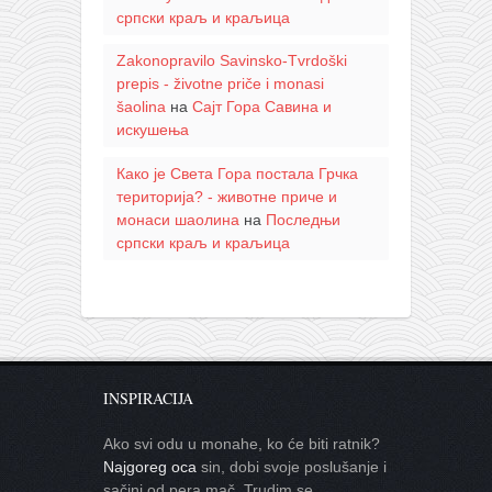
српски краљ и краљица
Zakonopravilo Savinsko-Tvrdoški
prepis - životne priče i monasi
šaolina
на
Сајт Гора Савина и
искушења
Како је Света Гора постала Грчка
територија? - животне приче и
монаси шаолина
на
Последњи
српски краљ и краљица
INSPIRACIJA
Ako svi odu u monahe, ko će biti ratnik?
Najgoreg oca
sin, dobi svoje poslušanje i
sačini od pera mač. Trudim se…