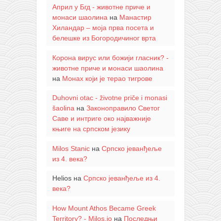
Април у Бгд - животне приче и
монаси шаолина
на
Манастир
Хиландар – моја прва посета и
белешке из Богородичиног врта
Корона вирус или божији гласник? -
животне приче и монаси шаолина
на
Монах који је терао тигрове
Duhovni otac - životne priče i monasi
šaolina
на
Законоправило Светог
Саве и интриге око најважније
књиге на српском језику
Milos Stanic
на
Српско јеванђеље
из 4. века?
Helios
на
Српско јеванђеље из 4.
века?
How Mount Athos Became Greek
Territory? - Milos.io
на
Последњи