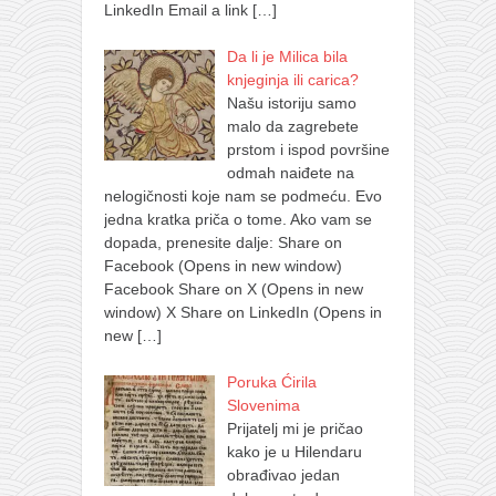
LinkedIn Email a link
[…]
Da li je Milica bila
knjeginja ili carica?
Našu istoriju samo
malo da zagrebete
prstom i ispod površine
odmah naiđete na
nelogičnosti koje nam se podmeću. Evo
jedna kratka priča o tome. Ako vam se
dopada, prenesite dalje: Share on
Facebook (Opens in new window)
Facebook Share on X (Opens in new
window) X Share on LinkedIn (Opens in
new
[…]
Poruka Ćirila
Slovenima
Prijatelj mi je pričao
kako je u Hilendaru
obrađivao jedan