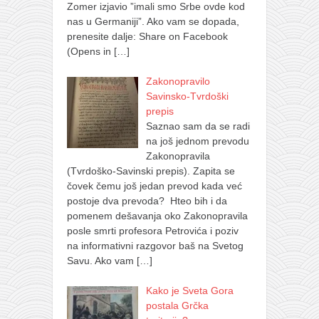
Zomer izjavio ”imali smo Srbe ovde kod
nas u Germaniji”. Ako vam se dopada,
prenesite dalje: Share on Facebook
(Opens in
[…]
Zakonopravilo
Savinsko-Tvrdoški
prepis
Saznao sam da se radi
na još jednom prevodu
Zakonopravila
(Tvrdoško-Savinski prepis). Zapita se
čovek čemu još jedan prevod kada već
postoje dva prevoda? Hteo bih i da
pomenem dešavanja oko Zakonopravila
posle smrti profesora Petrovića i poziv
na informativni razgovor baš na Svetog
Savu. Ako vam
[…]
Kako je Sveta Gora
postala Grčka