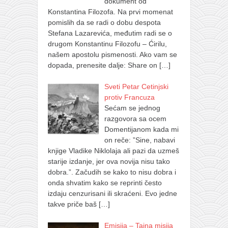
dokument od
Konstantina Filozofa. Na prvi momenat
pomislih da se radi o dobu despota
Stefana Lazarevića, međutim radi se o
drugom Konstantinu Filozofu – Ćirilu,
našem apostolu pismenosti. Ako vam se
dopada, prenesite dalje: Share on
[…]
Sveti Petar Cetinjski
protiv Francuza
Sećam se jednog
razgovora sa ocem
Domentijanom kada mi
on reče: ”Sine, nabavi
knjige Vladike Niklolaja ali pazi da uzmeš
starije izdanje, jer ova novija nisu tako
dobra.”. Začudih se kako to nisu dobra i
onda shvatim kako se reprinti često
izdaju cenzurisani ili skraćeni. Evo jedne
takve priče baš
[…]
Emisija – Tajna misija