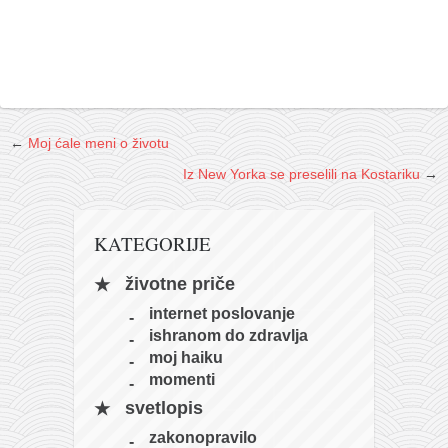
galerija kluba
članarina
kontakt
besplatna e-knjiga
termini treninga
←
Moj ćale meni o životu
moja priča
Iz New Yorka se preselili na Kostariku
→
moja priča
fotke
KATEGORIJE
kontakt
životne priče
Ћир
internet poslovanje
ishranom do zdravlja
moj haiku
momenti
svetlopis
zakonopravilo