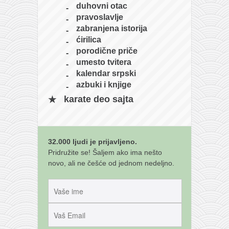
duhovni otac
pravoslavlje
zabranjena istorija
ćirilica
porodične priče
umesto tvitera
kalendar srpski
azbuki i knjige
karate deo sajta
32.000 ljudi je prijavljeno.
Pridružite se! Šaljem ako ima nešto
novo, ali ne češće od jednom nedeljno.