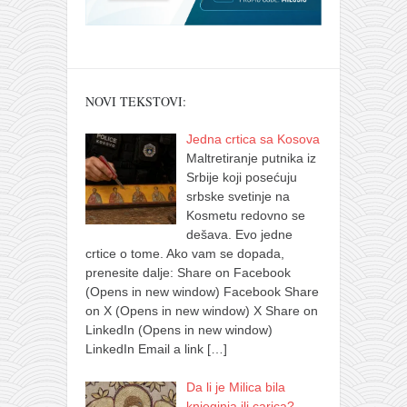
NOVI TEKSTOVI:
Jedna crtica sa Kosova
Maltretiranje putnika iz
Srbije koji posećuju
srbske svetinje na
Kosmetu redovno se
dešava. Evo jedne
crtice o tome. Ako vam se dopada,
prenesite dalje: Share on Facebook
(Opens in new window) Facebook Share
on X (Opens in new window) X Share on
LinkedIn (Opens in new window)
LinkedIn Email a link
[…]
Da li je Milica bila
knjeginja ili carica?