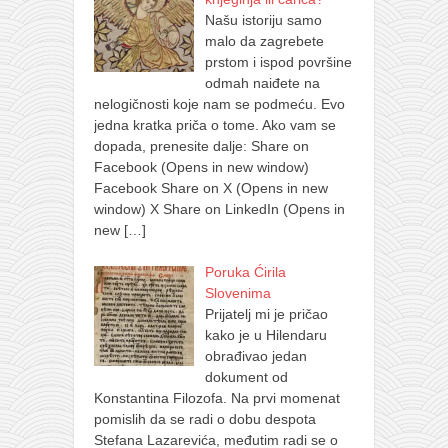
Našu istoriju samo
malo da zagrebete
prstom i ispod površine
odmah naiđete na
nelogičnosti koje nam se podmeću. Evo
jedna kratka priča o tome. Ako vam se
dopada, prenesite dalje: Share on
Facebook (Opens in new window)
Facebook Share on X (Opens in new
window) X Share on LinkedIn (Opens in
new
[…]
Poruka Ćirila
Slovenima
Prijatelj mi je pričao
kako je u Hilendaru
obrađivao jedan
dokument od
Konstantina Filozofa. Na prvi momenat
pomislih da se radi o dobu despota
Stefana Lazarevića, međutim radi se o