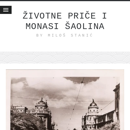
ŽIVOTNE PRIČE I
MONASI ŠAOLINA
Početna
BY MILOŠ STANIĆ
Životne priče
najnovije na blogu
internet poslovanje
ishranom do zdravlja
moj haiku
momenti i mesta
bonus sadržaj
Svetlopis
zakonopravilo
duhovni otac