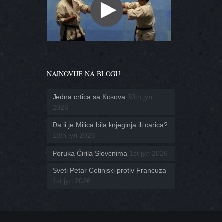
NAJNOVIJE NA BLOGU
Jedna crtica sa Kosova
30th јул
2026
Da li je Milica bila knjeginja ili carica?
18th јул 2026
Poruka Ćirila Slovenima
1st јул 2026
Sveti Petar Cetinjski protiv Francuza
1st јул 2026