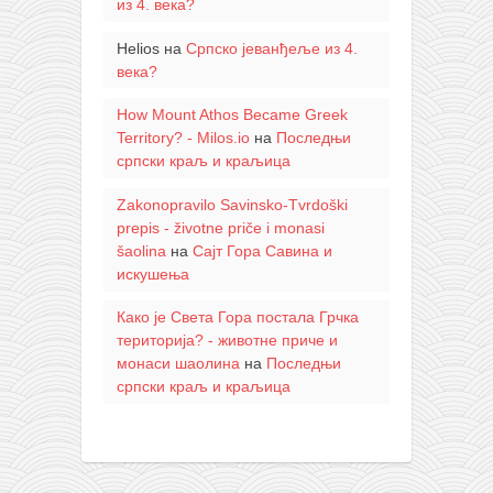
из 4. века?
Helios
на
Српско јеванђеље из 4.
века?
How Mount Athos Became Greek
Territory? - Milos.io
на
Последњи
српски краљ и краљица
Zakonopravilo Savinsko-Tvrdoški
prepis - životne priče i monasi
šaolina
на
Сајт Гора Савина и
искушења
Како је Света Гора постала Грчка
територија? - животне приче и
монаси шаолина
на
Последњи
српски краљ и краљица