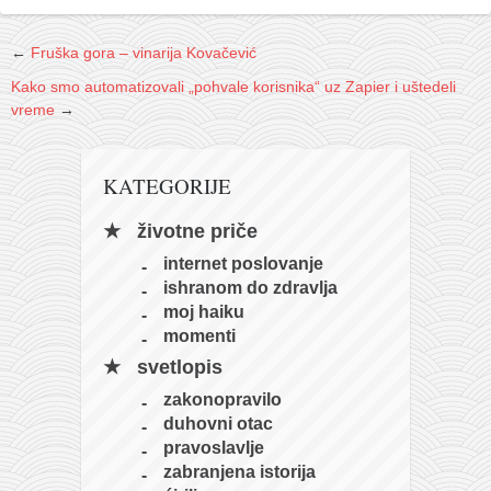
galerija kluba
članarina
←
Fruška gora – vinarija Kovačević
kontakt
Kako smo automatizovali „pohvale korisnika“ uz Zapier i uštedeli
besplatna e-knjiga
vreme
→
termini treninga
moja priča
KATEGORIJE
moja priča
životne priče
fotke
internet poslovanje
ishranom do zdravlja
kontakt
moj haiku
Ћир
momenti
svetlopis
zakonopravilo
duhovni otac
pravoslavlje
zabranjena istorija