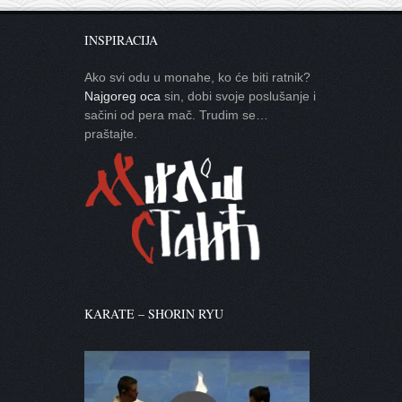
INSPIRACIJA
Ako svi odu u monahe, ko će biti ratnik?
Najgoreg oca
sin, dobi svoje poslušanje i
sačini od pera mač. Trudim se…
praštajte.
KARATE – SHORIN RYU