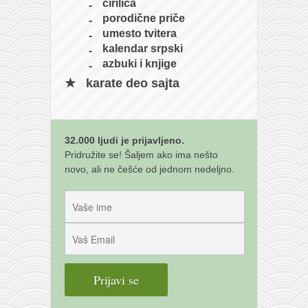
ćirilica
porodične priče
umesto tvitera
kalendar srpski
azbuki i knjige
karate deo sajta
32.000 ljudi je prijavljeno.
Pridružite se! Šaljem ako ima nešto
novo, ali ne češće od jednom nedeljno.