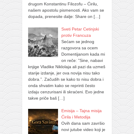
drugom Konstantinu Filozofu – Ćirilu,
našem apostolu pismenosti. Ako vam se
dopada, prenesite dalje: Share on
[…]
Sveti Petar Cetinjski
protiv Francuza
Sećam se jednog
razgovora sa ocem
Domentijanom kada mi
on reče: ”Sine, nabavi
knjige Vladike Niklolaja ali pazi da uzmeš
starije izdanje, jer ova novija nisu tako
dobra.”. Začudih se kako to nisu dobra i
onda shvatim kako se reprinti često
izdaju cenzurisani ili skraćeni. Evo jedne
takve priče baš
[…]
Emisija – Tajna misija
Ćirila i Metodija
Ovih dana sam završio
novi jutube video koji je