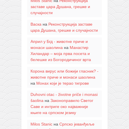
Milos Stanic
на
Реконструкција
заставе цара Душана, грешке и
случајности
Васка
на
Реконструкција заставе
цара Душана, грешке и случајности
Април у Бгд - животне приче и
монаси шаолина
на
Манастир
Хиландар – моја прва посета и
белешке из Богородичиног врта
Корона вирус или божији гласник? -
животне приче и монаси шаолина
на
Монах који је терао тигрове
Duhovni otac - životne priče i monasi
šaolina
на
Законоправило Светог
Саве и интриге око најважније
књиге на српском језику
Milos Stanic
на
Српско јеванђеље