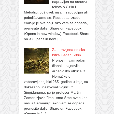
napravljen na osnovu
teksta o Ćirilu i
Metodiju. Još uvek nisam zadovoljan ali
poboljšavamo se. Recept za izradu
emisije je sve bolji. Ako vam se dopada,
prenesite dalje: Share on Facebook
(Opens in new window) Facebook Share
on X (Opens in new
[…]
Zaboravljena rimska
bitka i jedan Srbin
Prenosim vam jedan
članak i najnovije
arheološko otkriće iz
Nemačke o
zaboravljenoj bici 235. godine u kojoj su
dokazano učestvovali vojnici iz
Singidunuma, pa je profesor Martin
Zomer izjavio ”imali smo Srbe ovde kod
nas u Germaniji”. Ako vam se dopada,
prenesite dalje: Share on Facebook
(Opens in
[…]