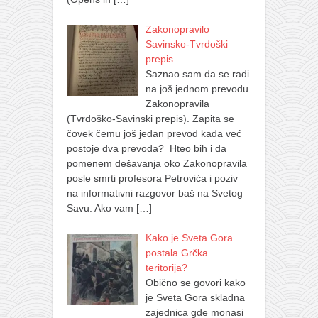
Zakonopravilo
Savinsko-Tvrdoški
prepis
Saznao sam da se radi
na još jednom prevodu
Zakonopravila
(Tvrdoško-Savinski prepis). Zapita se
čovek čemu još jedan prevod kada već
postoje dva prevoda? Hteo bih i da
pomenem dešavanja oko Zakonopravila
posle smrti profesora Petrovića i poziv
na informativni razgovor baš na Svetog
Savu. Ako vam
[…]
Kako je Sveta Gora
postala Grčka
teritorija?
Obično se govori kako
je Sveta Gora skladna
zajednica gde monasi