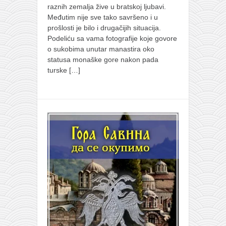
raznih zemalja žive u bratskoj ljubavi.
Međutim nije sve tako savršeno i u
prošlosti je bilo i drugačijih situacija.
Podeliću sa vama fotografije koje govore
o sukobima unutar manastira oko
statusa monaške gore nakon pada
turske
[…]