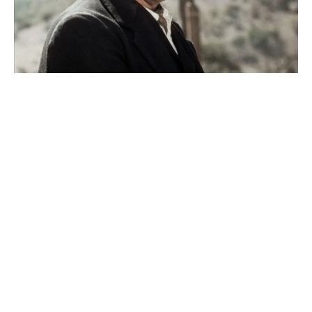
pravoslavlje
zabranjena istorija
ćirilica
porodične priče
umesto tvitera
kalendar srpski
azbuki i knjige
Okinava karate
najnovije na blogu
moje beleške
istorija karatea
bubishi
karate
kihon