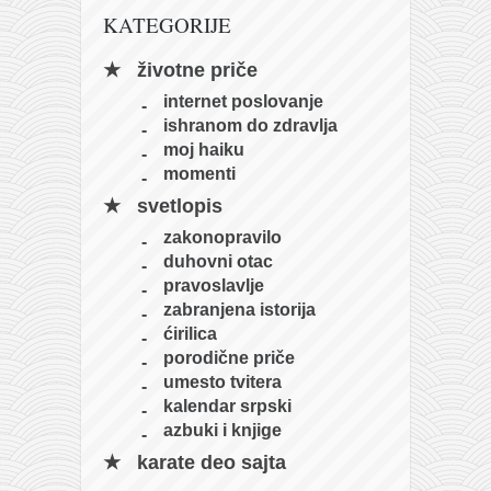
KATEGORIJE
životne priče
internet poslovanje
ishranom do zdravlja
moj haiku
momenti
svetlopis
zakonopravilo
duhovni otac
pravoslavlje
zabranjena istorija
ćirilica
porodične priče
umesto tvitera
kalendar srpski
azbuki i knjige
karate deo sajta