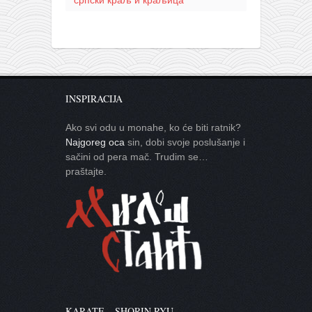
српски краљ и краљица
INSPIRACIJA
Ako svi odu u monahe, ko će biti ratnik?
Najgoreg oca
sin, dobi svoje poslušanje i
sačini od pera mač. Trudim se…
praštajte.
KARATE – SHORIN RYU