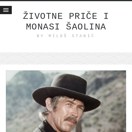
ŽIVOTNE PRIČE I
MONASI ŠAOLINA
Početna
BY MILOŠ STANIĆ
Životne priče
najnovije na blogu
internet poslovanje
ishranom do zdravlja
moj haiku
momenti i mesta
bonus sadržaj
Svetlopis
zakonopravilo
duhovni otac