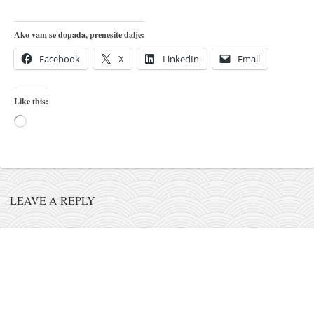
naihanchi
Ako vam se dopada, prenesite dalje:
kushanku
Facebook
X
LinkedIn
Email
passai
temashiwari
Like this:
kobudo
Loading…
nunchaku
bo
tonfa
sai
LEAVE A REPLY
timbei rochin
tsunami dojo
program
snimci nastupa