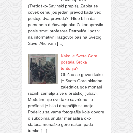
(Tvrdoško-Savinski prepis). Zapita se
čovek čemu još jedan prevod kada već
postoje dva prevoda? Hteo bih i da
pomenem dešavanja oko Zakonopravila
posle smrti profesora Petrovića i poziv
na informativni razgovor baš na Svetog
Savu. Ako vam
[…]
Kako je Sveta Gora
postala Grčka
teritorija?
Obično se govori kako
je Sveta Gora skladna
zajednica gde monasi
raznih zemalja žive u bratskoj ljubavi.
Međutim nije sve tako savršeno i u
prošlosti je bilo i drugačijih situacija.
Podeliću sa vama fotografije koje govore
o sukobima unutar manastira oko
statusa monaške gore nakon pada
turske
[…]