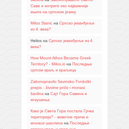
Саве и интриге око најважније
књиге на српском језику
Milos Stanic
на
Српско јеванђеље
из 4. века?
Helios
на
Српско јеванђеље из 4.
века?
How Mount Athos Became Greek
Territory? - Milos.io
на
Последњи
српски краљ и краљица
Zakonopravilo Savinsko-Tvrdoški
prepis - životne priče i monasi
šaolina
на
Сајт Гора Савина и
искушења
Како је Света Гора постала Грчка
територија? - животне приче и
монаси шаолина
на
Последњи