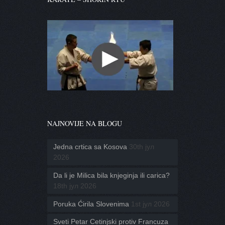
NAJNOVIJE NA BLOGU
Jedna crtica sa Kosova
30th јул
2026
Da li je Milica bila knjeginja ili carica?
18th јул 2026
Poruka Ćirila Slovenima
1st јул 2026
Sveti Petar Cetinjski protiv Francuza