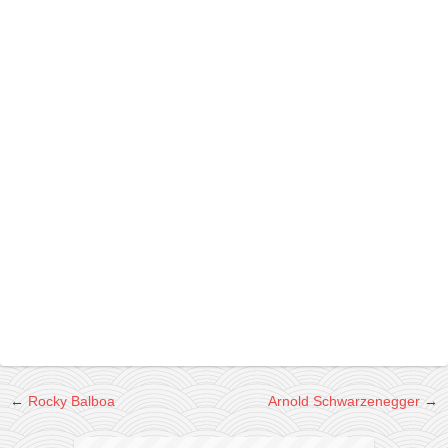
galerija kluba
članarina
kontakt
besplatna e-knjiga
termini treninga
moja priča
moja priča
fotke
kontakt
Ћир
←
Rocky Balboa
Arnold Schwarzenegger
→