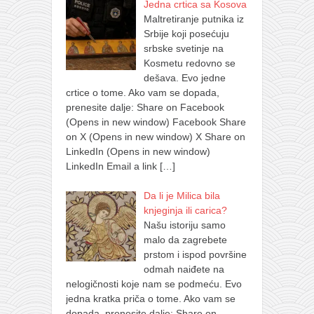
Jedna crtica sa Kosova
Maltretiranje putnika iz
Srbije koji posećuju
srbske svetinje na
Kosmetu redovno se
dešava. Evo jedne
crtice o tome. Ako vam se dopada,
prenesite dalje: Share on Facebook
(Opens in new window) Facebook Share
on X (Opens in new window) X Share on
LinkedIn (Opens in new window)
LinkedIn Email a link
[…]
Da li je Milica bila
knjeginja ili carica?
Našu istoriju samo
malo da zagrebete
prstom i ispod površine
odmah naiđete na
nelogičnosti koje nam se podmeću. Evo
jedna kratka priča o tome. Ako vam se
dopada, prenesite dalje: Share on