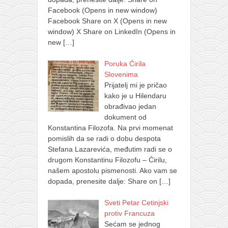
Facebook (Opens in new window)
Facebook Share on X (Opens in new
window) X Share on LinkedIn (Opens in
new
[…]
Poruka Ćirila
Slovenima
Prijatelj mi je pričao
kako je u Hilendaru
obrađivao jedan
dokument od
Konstantina Filozofa. Na prvi momenat
pomislih da se radi o dobu despota
Stefana Lazarevića, međutim radi se o
drugom Konstantinu Filozofu – Ćirilu,
našem apostolu pismenosti. Ako vam se
dopada, prenesite dalje: Share on
[…]
Sveti Petar Cetinjski
protiv Francuza
Sećam se jednog