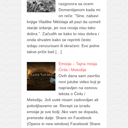
razgovora sa ocem
Domentijanom kada mi
on reče: ”Sine, nabavi
knjige Vladike Niklolaja ali pazi da uzmeš
starije izdanje, jer ova novija nisu tako
dobra.”. Začudih se kako to nisu dobra i
onda shvatim kako se reprinti često
izdaju cenzurisani ili skraćeni. Evo jedne
takve priče baš
[…]
Emisija – Tajna misija
Ćirila i Metodija
Ovih dana sam završio
novi jutube video koji je
napravljen na osnovu
teksta o Ćirilu i
Metodiju. Još uvek nisam zadovoljan ali
poboljšavamo se. Recept za izradu
emisije je sve bolji. Ako vam se dopada,
prenesite dalje: Share on Facebook
(Opens in new window) Facebook Share