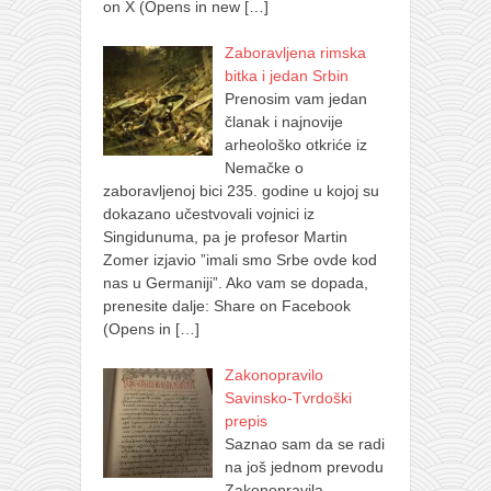
on X (Opens in new
[…]
Zaboravljena rimska
bitka i jedan Srbin
Prenosim vam jedan
članak i najnovije
arheološko otkriće iz
Nemačke o
zaboravljenoj bici 235. godine u kojoj su
dokazano učestvovali vojnici iz
Singidunuma, pa je profesor Martin
Zomer izjavio ”imali smo Srbe ovde kod
nas u Germaniji”. Ako vam se dopada,
prenesite dalje: Share on Facebook
(Opens in
[…]
Zakonopravilo
Savinsko-Tvrdoški
prepis
Saznao sam da se radi
na još jednom prevodu
Zakonopravila