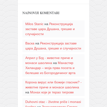
NAJNOVIJI KOMENTARI
Milos Stanic
на
Реконструкција
заставе цара Душана, грешке и
случајности
Васка
на
Реконструкција заставе
цара Душана, грешке и случајности
Април у Бгд - животне приче и
монаси шаолина
на
Манастир
Хиландар – моја прва посета и
белешке из Богородичиног врта
Корона вирус или божији гласник? -
животне приче и монаси шаолина
на
Монах који је терао тигрове
Duhovni otac - životne priče i monasi
šaolina
на
Законоправило Светог