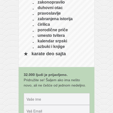
zakonopravilo
duhovni otac
pravoslavlje
zabranjena istorija
ćirilica
porodične priče
umesto tvitera
kalendar srpski
azbuki i knjige
karate deo sajta
32.000 ljudi je prijavljeno.
Pridružite se! Šaljem ako ima nešto
novo, ali ne češće od jednom nedeljno.