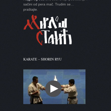
sačini od pera mač. Trudim se…
praštajte.
KARATE – SHORIN RYU