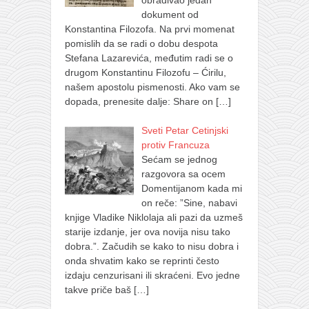
obrađivao jedan
dokument od
Konstantina Filozofa. Na prvi momenat
pomislih da se radi o dobu despota
Stefana Lazarevića, međutim radi se o
drugom Konstantinu Filozofu – Ćirilu,
našem apostolu pismenosti. Ako vam se
dopada, prenesite dalje: Share on
[…]
Sveti Petar Cetinjski
protiv Francuza
Sećam se jednog
razgovora sa ocem
Domentijanom kada mi
on reče: ”Sine, nabavi
knjige Vladike Niklolaja ali pazi da uzmeš
starije izdanje, jer ova novija nisu tako
dobra.”. Začudih se kako to nisu dobra i
onda shvatim kako se reprinti često
izdaju cenzurisani ili skraćeni. Evo jedne
takve priče baš
[…]