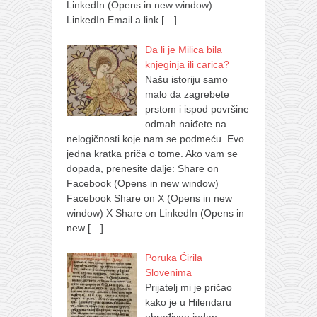
LinkedIn (Opens in new window)
LinkedIn Email a link
[…]
Da li je Milica bila
knjeginja ili carica?
Našu istoriju samo
malo da zagrebete
prstom i ispod površine
odmah naiđete na
nelogičnosti koje nam se podmeću. Evo
jedna kratka priča o tome. Ako vam se
dopada, prenesite dalje: Share on
Facebook (Opens in new window)
Facebook Share on X (Opens in new
window) X Share on LinkedIn (Opens in
new
[…]
Poruka Ćirila
Slovenima
Prijatelj mi je pričao
kako je u Hilendaru