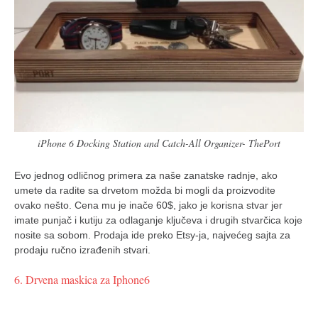
iPhone 6 Docking Station and Catch-All Organizer- ThePort
Evo jednog odličnog primera za naše zanatske radnje, ako
umete da radite sa drvetom možda bi mogli da proizvodite
ovako nešto. Cena mu je inače 60$, jako je korisna stvar jer
imate punjač i kutiju za odlaganje ključeva i drugih stvarčica koje
nosite sa sobom. Prodaja ide preko Etsy-ja, najvećeg sajta za
prodaju ručno izrađenih stvari.
6. Drvena maskica za Iphone6