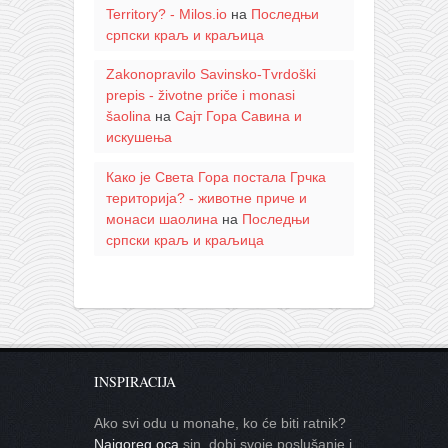
Territory? - Milos.io
на
Последњи
српски краљ и краљица
Zakonopravilo Savinsko-Tvrdoški
prepis - životne priče i monasi
šaolina
на
Сајт Гора Савина и
искушења
Како је Света Гора постала Грчка
територија? - животне приче и
монаси шаолина
на
Последњи
српски краљ и краљица
INSPIRACIJA
Ako svi odu u monahe, ko će biti ratnik?
Najgoreg oca
sin, dobi svoje poslušanje i