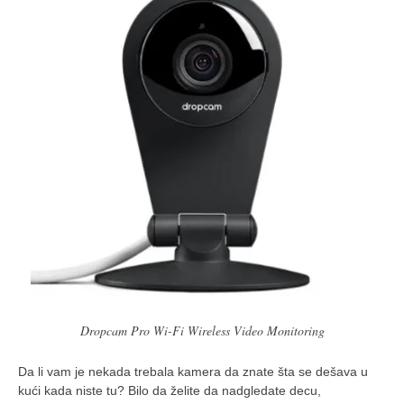
naihanchi
kushanku
passai
temashiwari
kobudo
nunchaku
bo
tonfa
sai
timbei rochin
tsunami dojo
Dropcam Pro Wi-Fi Wireless Video Monitoring
program
Da li vam je nekada trebala kamera da znate šta se dešava u
snimci nastupa
kući kada niste tu? Bilo da želite da nadgledate decu,