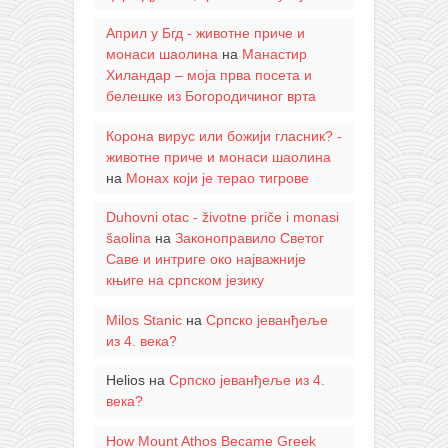
Април у Бгд - животне приче и
монаси шаолина
на
Манастир
Хиландар – моја прва посета и
белешке из Богородичиног врта
Корона вирус или божији гласник? -
животне приче и монаси шаолина
на
Монах који је терао тигрове
Duhovni otac - životne priče i monasi
šaolina
на
Законоправило Светог
Саве и интриге око најважније
књиге на српском језику
Milos Stanic
на
Српско јеванђеље
из 4. века?
Helios
на
Српско јеванђеље из 4.
века?
How Mount Athos Became Greek