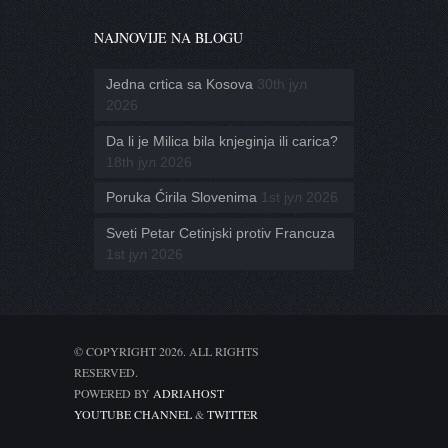
NAJNOVIJE NA BLOGU
Jedna crtica sa Kosova
30th јул
2026
Da li je Milica bila knjeginja ili carica?
18th јул 2026
Poruka Ćirila Slovenima
1st јул 2026
Sveti Petar Cetinjski protiv Francuza
1st јул 2026
© COPYRIGHT 2026. ALL RIGHTS
RESERVED.
POWERED BY
ADRIAHOST
YOUTUBE CHANNEL
&
TWITTER