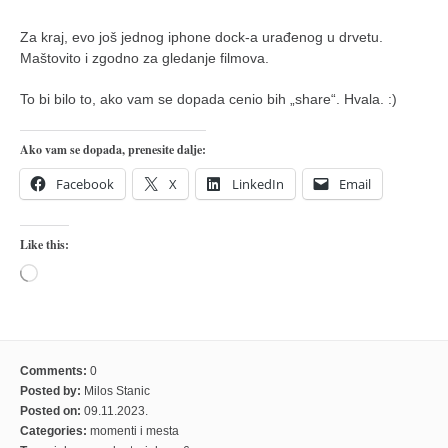
Za kraj, evo još jednog iphone dock-a urađenog u drvetu.
Maštovito i zgodno za gledanje filmova.
To bi bilo to, ako vam se dopada cenio bih „share“. Hvala. :)
Ako vam se dopada, prenesite dalje:
Facebook
X
LinkedIn
Email
Like this:
Loading…
Comments:
0
Posted by:
Milos Stanic
Posted on:
09.11.2023.
Categories:
momenti i mesta