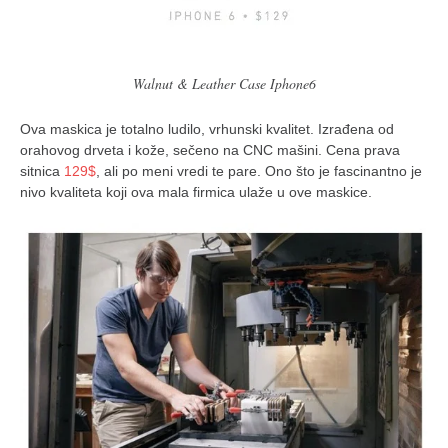
Walnut & Leather Case Iphone6
Ova maskica je totalno ludilo, vrhunski kvalitet. Izrađena od
orahovog drveta i kože, sečeno na CNC mašini. Cena prava
sitnica
129$
, ali po meni vredi te pare. Ono što je fascinantno je
nivo kvaliteta koji ova mala firmica ulaže u ove maskice.