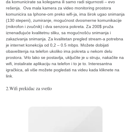
galerija kluba
da komunicirate sa kolegama ili samo radi sigurnosti – evo
rešenja. Ova mala kamera za video monitoring prostora
članarina
komunicira sa Iphone-om preko wifi-ja, ima širok ugao snimanja
kontakt
(130 stepeni), zumiranje, mogućnost dvosmerne komunikacije
(mikrofon i zvučnik) i dva senzora pokreta. Za 200$ pruža
besplatna e-knjiga
iznenađujuće kvalitetnu sliku, sa mogućnošću snimanja i
termini treninga
zakazivanja snimanja. Za kvalitetan pregled stream-a potrebna
je internet konekcija od 0,2 – 0.5 mbps. Možete dobijati
moja priča
obaveštenja na telefon ukoliko ima pokreta u nekom delu
prostora. Vrlo lako se postavlja, uključite je u struju, nakačite na
moja priča
wifi, instalirate aplikaciju na telefon i to je to. Interesantna
fotke
igračkica, ali više možete pogledati na videu kada kliknete na
link.
kontakt
2.Wifi prekidac za svetlo
Ћир