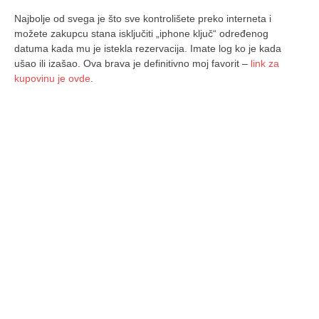
Najbolje od svega je što sve kontrolišete preko interneta i
možete zakupcu stana isključiti „iphone ključ“ određenog
datuma kada mu je istekla rezervacija. Imate log ko je kada
ušao ili izašao. Ova brava je definitivno moj favorit –
link za
kupovinu je ovde
.