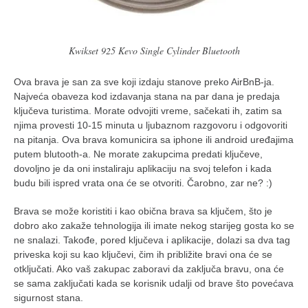
Kwikset 925 Kevo Single Cylinder Bluetooth
Ova brava je san za sve koji izdaju stanove preko AirBnB-ja.
Najveća obaveza kod izdavanja stana na par dana je predaja
ključeva turistima. Morate odvojiti vreme, sačekati ih, zatim sa
njima provesti 10-15 minuta u ljubaznom razgovoru i odgovoriti
na pitanja. Ova brava komunicira sa iphone ili android uređajima
putem blutooth-a. Ne morate zakupcima predati ključeve,
dovoljno je da oni instaliraju aplikaciju na svoj telefon i kada
budu bili ispred vrata ona će se otvoriti. Čarobno, zar ne? :)
Brava se može koristiti i kao obična brava sa ključem, što je
dobro ako zakaže tehnologija ili imate nekog starijeg gosta ko se
ne snalazi. Takođe, pored ključeva i aplikacije, dolazi sa dva tag
priveska koji su kao ključevi, čim ih približite bravi ona će se
otključati. Ako vaš zakupac zaboravi da zaključa bravu, ona će
se sama zaključati kada se korisnik udalji od brave što povećava
sigurnost stana.