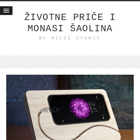
ŽIVOTNE PRIČE I
MONASI ŠAOLINA
Početna
BY MILOŠ STANIĆ
Životne priče
najnovije na blogu
internet poslovanje
ishranom do zdravlja
moj haiku
momenti i mesta
bonus sadržaj
Svetlopis
zakonopravilo
duhovni otac