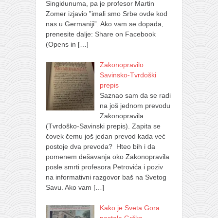
Singidunuma, pa je profesor Martin
Zomer izjavio ”imali smo Srbe ovde kod
nas u Germaniji”. Ako vam se dopada,
prenesite dalje: Share on Facebook
(Opens in
[…]
Zakonopravilo
Savinsko-Tvrdoški
prepis
Saznao sam da se radi
na još jednom prevodu
Zakonopravila
(Tvrdoško-Savinski prepis). Zapita se
čovek čemu još jedan prevod kada već
postoje dva prevoda? Hteo bih i da
pomenem dešavanja oko Zakonopravila
posle smrti profesora Petrovića i poziv
na informativni razgovor baš na Svetog
Savu. Ako vam
[…]
Kako je Sveta Gora