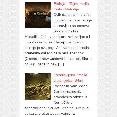
Emisija – Tajna misija
Ćirila i Metodija
Ovih dana sam završio
novi jutube video koji je
napravljen na osnovu
teksta o Ćirilu i
Metodiju. Još uvek nisam zadovoljan ali
poboljšavamo se. Recept za izradu
emisije je sve bolji. Ako vam se dopada,
prenesite dalje: Share on Facebook
(Opens in new window) Facebook Share
on X (Opens in new
[…]
Zaboravljena rimska
bitka i jedan Srbin
Prenosim vam jedan
članak i najnovije
arheološko otkriće iz
Nemačke o
zaboravljenoj bici 235. godine u kojoj su
dokazano učestvovali vojnici iz