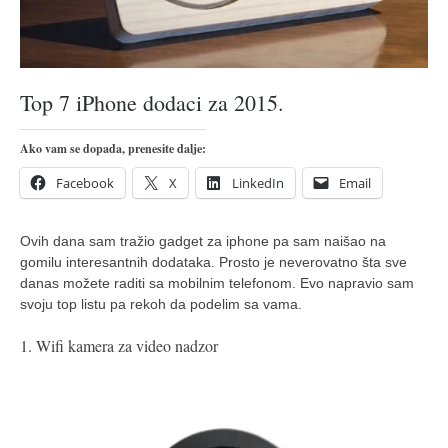
pravoslavlje
zabranjena istorija
ćirilica
Top 7 iPhone dodaci za 2015.
porodične priče
umesto tvitera
Ako vam se dopada, prenesite dalje:
kalendar srpski
Facebook
X
LinkedIn
Email
azbuki i knjige
Okinava karate
Ovih dana sam tražio gadget za iphone pa sam naišao na
gomilu interesantnih dodataka. Prosto je neverovatno šta sve
najnovije na blogu
danas možete raditi sa mobilnim telefonom. Evo napravio sam
moje beleške
svoju top listu pa rekoh da podelim sa vama.
istorija karatea
1. Wifi kamera za video nadzor
bubishi
karate
kihon