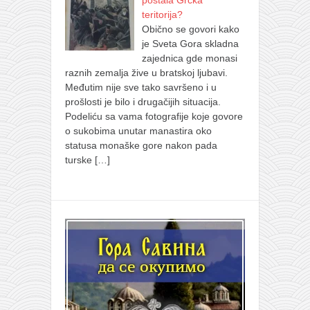
postala Grčka
teritorija?
Obično se govori kako
je Sveta Gora skladna
zajednica gde monasi
raznih zemalja žive u bratskoj ljubavi.
Međutim nije sve tako savršeno i u
prošlosti je bilo i drugačijih situacija.
Podeliću sa vama fotografije koje govore
o sukobima unutar manastira oko
statusa monaške gore nakon pada
turske
[…]