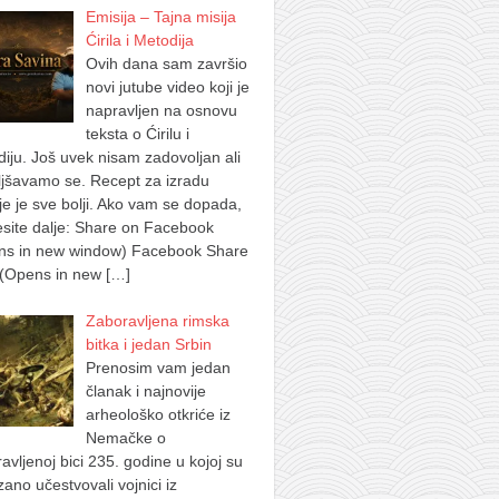
Emisija – Tajna misija
Ćirila i Metodija
Ovih dana sam završio
novi jutube video koji je
napravljen na osnovu
teksta o Ćirilu i
iju. Još uvek nisam zadovoljan ali
jšavamo se. Recept za izradu
je je sve bolji. Ako vam se dopada,
site dalje: Share on Facebook
ns in new window) Facebook Share
 (Opens in new
[…]
Zaboravljena rimska
bitka i jedan Srbin
Prenosim vam jedan
članak i najnovije
arheološko otkriće iz
Nemačke o
avljenoj bici 235. godine u kojoj su
ano učestvovali vojnici iz