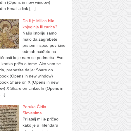
edIn (Opens in new window)
dIn Email a link
[…]
Da li je Milica bila
knjeginja ili carica?
Našu istoriju samo
malo da zagrebete
prstom i ispod površine
odmah naiđete na
ičnosti koje nam se podmeću. Evo
 kratka priča o tome. Ako vam se
a, prenesite dalje: Share on
book (Opens in new window)
book Share on X (Opens in new
w) X Share on LinkedIn (Opens in
[…]
Poruka Ćirila
Slovenima
Prijatelj mi je pričao
kako je u Hilendaru