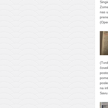
Singi
Zomer
nas u
prene
(Ope
(Tvrd
čove
posto
pome
posle
na in
Savu