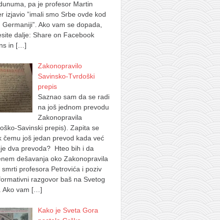
dunuma, pa je profesor Martin
 izjavio ”imali smo Srbe ovde kod
 Germaniji”. Ako vam se dopada,
site dalje: Share on Facebook
ns in
[…]
Zakonopravilo
Savinsko-Tvrdoški
prepis
Saznao sam da se radi
na još jednom prevodu
Zakonopravila
oško-Savinski prepis). Zapita se
k čemu još jedan prevod kada već
je dva prevoda? Hteo bih i da
nem dešavanja oko Zakonopravila
 smrti profesora Petrovića i poziv
formativni razgovor baš na Svetog
. Ako vam
[…]
Kako je Sveta Gora