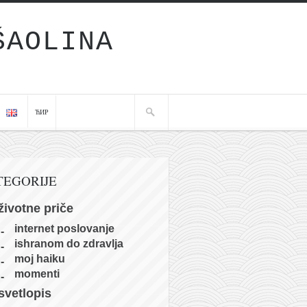
ŠAOLINA
ЋИР
TEGORIJE
životne priče
internet poslovanje
ishranom do zdravlja
moj haiku
momenti
svetlopis