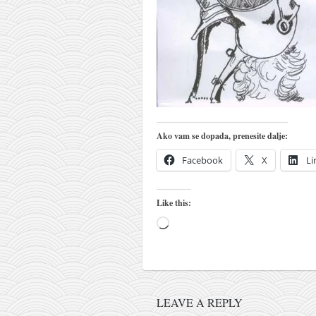
naihanchi
kushanku
passai
temashiwari
kobudo
nunchaku
Ako vam se dopada, prenesite dalje:
bo
Facebook
X
Li
tonfa
sai
Like this:
timbei rochin
Loading…
tsunami dojo
program
snimci nastupa
LEAVE A REPLY