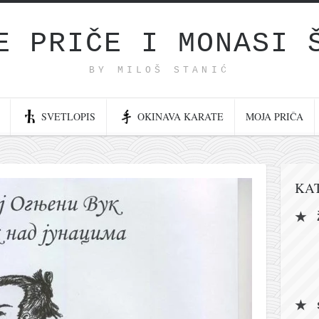
E PRIČE I MONASI 
BY MILOŠ STANIĆ
SVETLOPIS
OKINAVA KARATE
MOJA PRIČA
KA