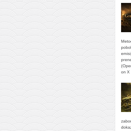
Metod
pobol
emisi
prene
(Ope
on X
zabor
dokaz