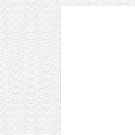
galerija kluba
članarina
kontakt
besplatna e-knjiga
termini treninga
moja priča
moja priča
fotke
kontakt
Ћир