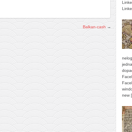
Link
Linke
Balkan-cash
→
nelog
jedna
dopad
Face
Face
windo
new