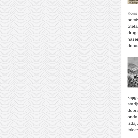
Konst
pomis
Stefa
drugo
naše
dopad
knjig
stari
dobra
onda 
izdaj
takve