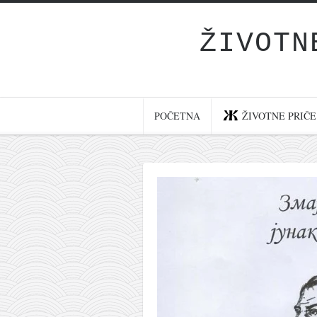
ŽIVOTN
Početna
Životne priče
najnovije na blogu
POČETNA
ŽIVOTNE PRIČE
internet poslovanje
ishranom do zdravlja
moj haiku
momenti i mesta
bonus sadržaj
Svetlopis
zakonopravilo
duhovni otac