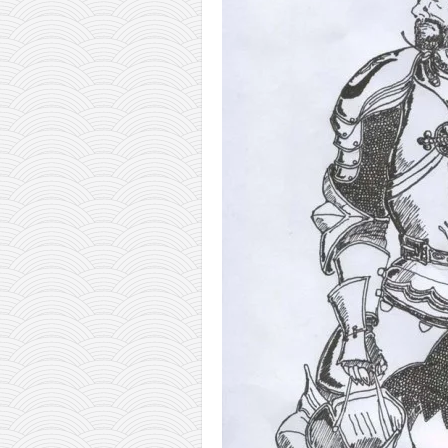
pravoslavlje
zabranjena istorija
ćirilica
porodične priče
umesto tvitera
kalendar srpski
azbuki i knjige
Okinava karate
najnovije na blogu
moje beleške
istorija karatea
bubishi
karate
kihon