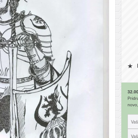
32.00
Pridr
novo,