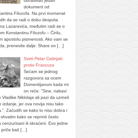
obrađivao jedan
dokument od
antina Filozofa. Na prvi momenat
lih da se radi o dobu despota
na Lazarevića, međutim radi se o
m Konstantinu Filozofu – Ćirilu,
m apostolu pismenosti. Ako vam se
a, prenesite dalje: Share on
[…]
Sveti Petar Cetinjski
protiv Francuza
Sećam se jednog
razgovora sa ocem
Domentijanom kada mi
on reče: ”Sine, nabavi
e Vladike Niklolaja ali pazi da uzmeš
je izdanje, jer ova novija nisu tako
.”. Začudih se kako to nisu dobra i
shvatim kako se reprinti često
u cenzurisani ili skraćeni. Evo jedne
 priče baš
[…]