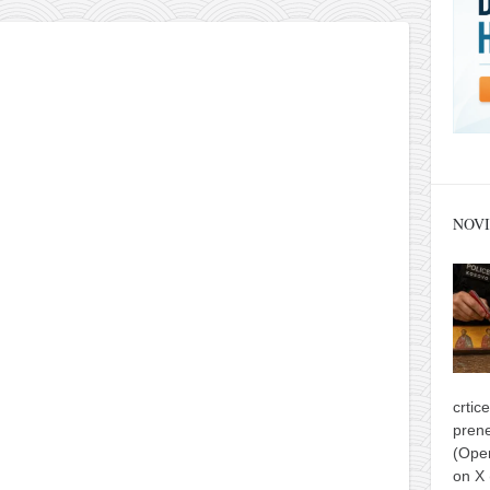
NOVI
crtic
prene
(Ope
on X