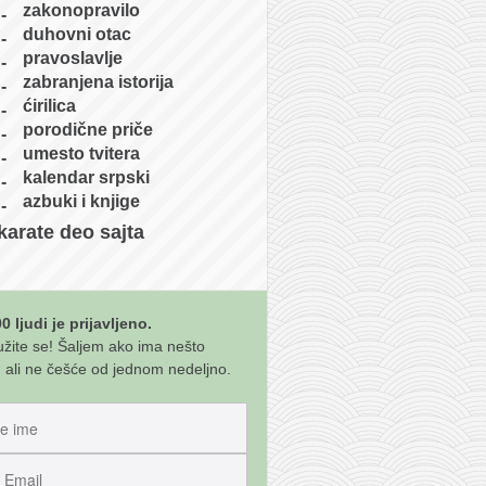
zakonopravilo
duhovni otac
pravoslavlje
zabranjena istorija
ćirilica
porodične priče
umesto tvitera
kalendar srpski
azbuki i knjige
karate deo sajta
0 ljudi je prijavljeno.
užite se! Šaljem ako ima nešto
 ali ne češće od jednom nedeljno.