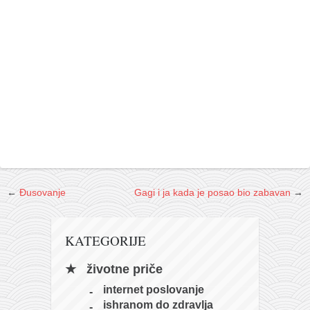
galerija kluba
članarina
kontakt
besplatna e-knjiga
termini treninga
moja priča
moja priča
fotke
kontakt
←
Đusovanje
Gagi i ja kada je posao bio zabavan
→
Ћир
KATEGORIJE
životne priče
internet poslovanje
ishranom do zdravlja