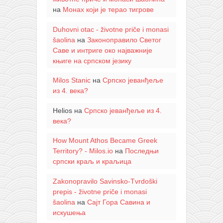
на
Монах који је терао тигрове
Duhovni otac - životne priče i monasi
šaolina
на
Законоправило Светог
Саве и интриге око најважније
књиге на српском језику
Milos Stanic
на
Српско јеванђеље
из 4. века?
Helios
на
Српско јеванђеље из 4.
века?
How Mount Athos Became Greek
Territory? - Milos.io
на
Последњи
српски краљ и краљица
Zakonopravilo Savinsko-Tvrdoški
prepis - životne priče i monasi
šaolina
на
Сајт Гора Савина и
искушења