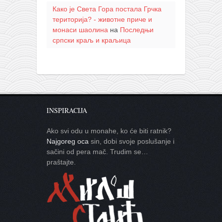
Како је Света Гора постала Грчка
територија? - животне приче и
монаси шаолина
на
Последњи
српски краљ и краљица
INSPIRACIJA
Ako svi odu u monahe, ko će biti ratnik?
Najgoreg oca
sin, dobi svoje poslušanje i
sačini od pera mač. Trudim se…
praštajte.