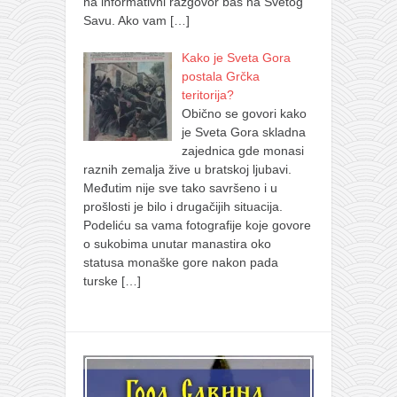
na informativni razgovor baš na Svetog
Savu. Ako vam
[…]
Kako je Sveta Gora
postala Grčka
teritorija?
Obično se govori kako
je Sveta Gora skladna
zajednica gde monasi
raznih zemalja žive u bratskoj ljubavi.
Međutim nije sve tako savršeno i u
prošlosti je bilo i drugačijih situacija.
Podeliću sa vama fotografije koje govore
o sukobima unutar manastira oko
statusa monaške gore nakon pada
turske
[…]