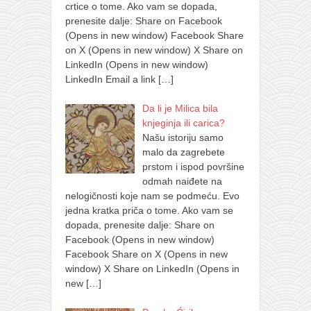
crtice o tome. Ako vam se dopada,
prenesite dalje: Share on Facebook
(Opens in new window) Facebook Share
on X (Opens in new window) X Share on
LinkedIn (Opens in new window)
LinkedIn Email a link
[…]
Da li je Milica bila
knjeginja ili carica?
Našu istoriju samo
malo da zagrebete
prstom i ispod površine
odmah naiđete na
nelogičnosti koje nam se podmeću. Evo
jedna kratka priča o tome. Ako vam se
dopada, prenesite dalje: Share on
Facebook (Opens in new window)
Facebook Share on X (Opens in new
window) X Share on LinkedIn (Opens in
new
[…]