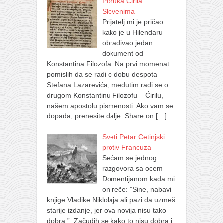
Poruka Ćirila
Slovenima
Prijatelj mi je pričao
kako je u Hilendaru
obrađivao jedan
dokument od
Konstantina Filozofa. Na prvi momenat
pomislih da se radi o dobu despota
Stefana Lazarevića, međutim radi se o
drugom Konstantinu Filozofu – Ćirilu,
našem apostolu pismenosti. Ako vam se
dopada, prenesite dalje: Share on
[…]
Sveti Petar Cetinjski
protiv Francuza
Sećam se jednog
razgovora sa ocem
Domentijanom kada mi
on reče: ”Sine, nabavi
knjige Vladike Niklolaja ali pazi da uzmeš
starije izdanje, jer ova novija nisu tako
dobra.”. Začudih se kako to nisu dobra i