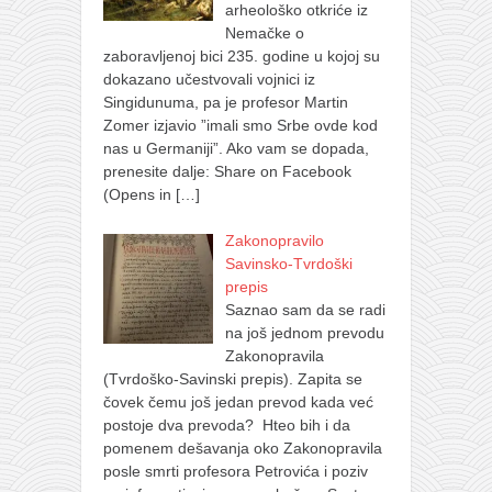
arheološko otkriće iz
Nemačke o
zaboravljenoj bici 235. godine u kojoj su
dokazano učestvovali vojnici iz
Singidunuma, pa je profesor Martin
Zomer izjavio ”imali smo Srbe ovde kod
nas u Germaniji”. Ako vam se dopada,
prenesite dalje: Share on Facebook
(Opens in
[…]
Zakonopravilo
Savinsko-Tvrdoški
prepis
Saznao sam da se radi
na još jednom prevodu
Zakonopravila
(Tvrdoško-Savinski prepis). Zapita se
čovek čemu još jedan prevod kada već
postoje dva prevoda? Hteo bih i da
pomenem dešavanja oko Zakonopravila
posle smrti profesora Petrovića i poziv