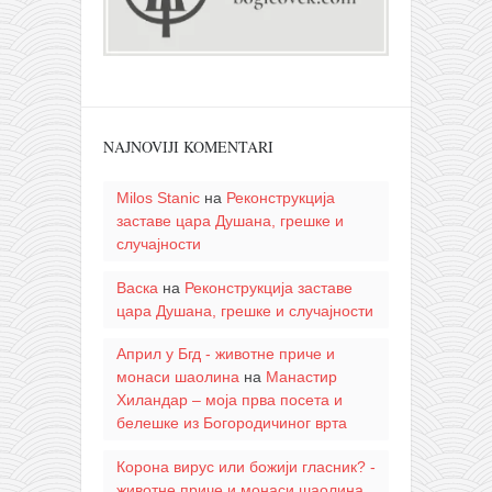
NAJNOVIJI KOMENTARI
Milos Stanic
на
Реконструкција
заставе цара Душана, грешке и
случајности
Васка
на
Реконструкција заставе
цара Душана, грешке и случајности
Април у Бгд - животне приче и
монаси шаолина
на
Манастир
Хиландар – моја прва посета и
белешке из Богородичиног врта
Корона вирус или божији гласник? -
животне приче и монаси шаолина