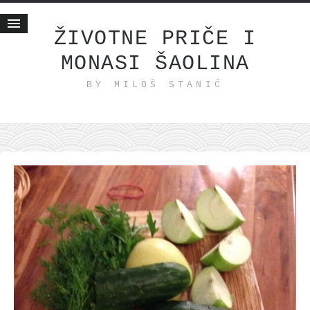
ŽIVOTNE PRIČE I
MONASI ŠAOLINA
Početna
BY MILOŠ STANIĆ
Životne priče
najnovije na blogu
internet poslovanje
ishranom do zdravlja
moj haiku
momenti i mesta
bonus sadržaj
Svetlopis
zakonopravilo
duhovni otac