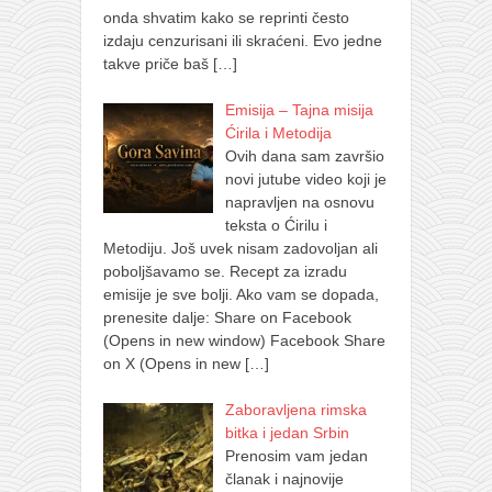
onda shvatim kako se reprinti često
izdaju cenzurisani ili skraćeni. Evo jedne
takve priče baš
[…]
Emisija – Tajna misija
Ćirila i Metodija
Ovih dana sam završio
novi jutube video koji je
napravljen na osnovu
teksta o Ćirilu i
Metodiju. Još uvek nisam zadovoljan ali
poboljšavamo se. Recept za izradu
emisije je sve bolji. Ako vam se dopada,
prenesite dalje: Share on Facebook
(Opens in new window) Facebook Share
on X (Opens in new
[…]
Zaboravljena rimska
bitka i jedan Srbin
Prenosim vam jedan
članak i najnovije