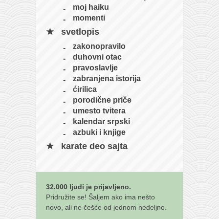
moj haiku
momenti
svetlopis
zakonopravilo
duhovni otac
pravoslavlje
zabranjena istorija
ćirilica
porodične priče
umesto tvitera
kalendar srpski
azbuki i knjige
karate deo sajta
32.000 ljudi je prijavljeno.
Pridružite se! Šaljem ako ima nešto
novo, ali ne češće od jednom nedeljno.