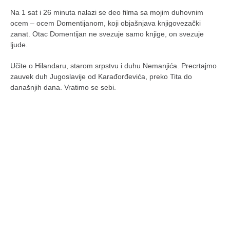
naihanchi
Na 1 sat i 26 minuta nalazi se deo filma sa mojim duhovnim
ocem – ocem Domentijanom, koji objašnjava knjigovezački
kushanku
zanat. Otac Domentijan ne svezuje samo knjige, on svezuje
passai
ljude.
temashiwari
Učite o Hilandaru, starom srpstvu i duhu Nemanjića. Precrtajmo
zauvek duh Jugoslavije od Karađorđevića, preko Tita do
kobudo
današnjih dana. Vratimo se sebi.
nunchaku
bo
tonfa
sai
timbei rochin
tsunami dojo
program
snimci nastupa