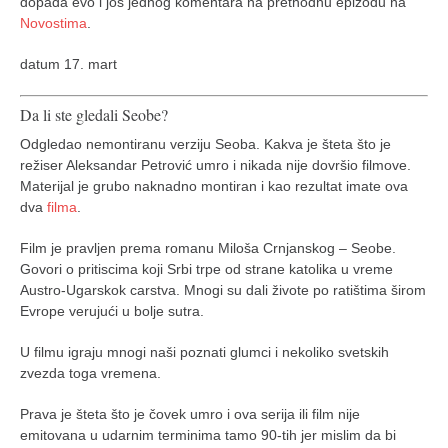
dopada evo i još jednog komentara na prethodnu epizodu na
Novostima
.
datum 17. mart
Da li ste gledali Seobe?
Odgledao nemontiranu verziju Seoba. Kakva je šteta što je
režiser Aleksandar Petrović umro i nikada nije dovršio filmove.
Materijal je grubo naknadno montiran i kao rezultat imate ova
dva
filma
.
Film je pravljen prema romanu Miloša Crnjanskog – Seobe.
Govori o pritiscima koji Srbi trpe od strane katolika u vreme
Austro-Ugarskok carstva. Mnogi su dali živote po ratištima širom
Evrope verujući u bolje sutra.
U filmu igraju mnogi naši poznati glumci i nekoliko svetskih
zvezda toga vremena.
Prava je šteta što je čovek umro i ova serija ili film nije
emitovana u udarnim terminima tamo 90-tih jer mislim da bi