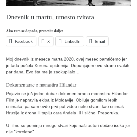
pravoslavlje
zabranjena istorija
Dnevnik u martu, umesto tvitera
ćirilica
Ako vam se dopada, prenesite dalje:
porodične priče
Facebook
X
LinkedIn
Email
umesto tvitera
kalendar srpski
Moj dnevnik iz meseca marta 2020, ovaj mesec pamtićemo jer
azbuki i knjige
je tada počela Korona epidemija. Dopunjujem ovu stranu svakih
par dana. Evo šta me je zaokupljalo…
Okinava karate
najnovije na blogu
Dokumentarac o manastiru Hilandar
moje beleške
Pojavio se još jedan dobar dokumentarac o manastiru Hilandar.
Film je napravila ekipa iz Moldavije. Obiluje gomilom lepih
istorija karatea
snimaka, pa sam ovde prvi put video neke stvari, kao snimak
bubishi
Hrusije iz drona ili tapiju cara Anđela III i slično. Preporuka.
karate
U filmu se pominju mnoge stvari koje naši autori obično iseku jer
nije ”korektno”.
kihon