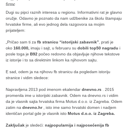
firme
Dugi su pipci raznih interesa u regionu. Informativni rat je glavno
oružje. Odavno je poznato da nam udžbenike za školu štampaju
hrvatske firme, ali evo jednog dela razgovora sa mojim
prijateljem:
„Pričao sam ti za
fb stranicu “istorijski zabavnik”
, prati je
oko
160.000,
imaju i sajt, u februaru su
dobili top50 nagradu
i
posle toga je
B92
počeo redovno da objavljuje njihove tekstove
iz istorije i to sa direktnim linkom ka njihovom sajtu.
E sad, odem ja na njihovu fb stranicu da pogledam istoriju
stranice i vidim sledece:
Napravljena 2013 pod imenom ekalendar
dnevno.rs
. 2015
promenila ime u istorijski zabavnik. Odem na dnevno.rs i vidim
da je vlasnik sajta hrvatska firma Motus d.o.o. iz Zagreba. Odem
zatim na
dnevno.hr
, isto ime samo hrvatski domen i nadjem
identičan portal gde je vlasnik isto
Motus d.o.o. iz Zagreba.
Zaključak
je sledeći:
najpopularnija i najposećenija fb