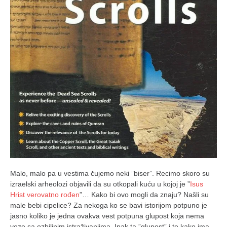
Malo, malo pa u vestima čujemo neki ”biser”. Recimo skoro su
izraelski arheolozi objavili da su otkopali kuću u kojoj je ”
Isus
Hrist verovatno rođen
”… Kako bi ovo mogli da znaju? Našli su
male bebi cipelice? Za nekoga ko se bavi istorijom potpuno je
jasno koliko je jedna ovakva vest potpuna glupost koja nema
veze sa ozbiljnim istraživanjima. Ipak ta ”glupost” i te kako ima