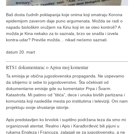
Baš dosta čudnih poklapanja koje onima koji smatraju Korona
epidemijom zaverom daje puno argumenata. Možda se radi o
napadu biološkim oružjem na Kinu koji im se oteo kontroli? A
možda je Kina nekako za to saznala, brzo se snašla i izvela
kontra-udar? Previše možda… nikad nećemo saznati.
datum 20. mart
RTS1 dokumentarac o Apisu moj komentar
Ta emisija je obična jugoslovenska propaganda. Ne uspevamo
da izbijemo iz sebe to jugoslovenstvo. Šta očekivati od
dokumentarne emisije gde su komentator Prpa i Švarm.
Katastrofa. Mi patimo od ”titića”, dece i unuka bivših partizana i
komunista koji naslediše mesta po institutima i televiziji. Oni nam
projektuju svoje shvatanje istorije.
Apis predstavljen ko krvolok i suptilno podržana teza da smo mi
organizovali atentat. Realno i Apis i Karađorđević bili pijuni u
rukama Engleza i Francuza, zalagali se za jugoslovensku, a ne