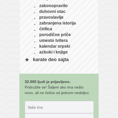
zakonopravilo
duhovni otac
pravoslavlje
zabranjena istorija
ćirilica
porodične priče
umesto tvitera
kalendar srpski
azbuki i knjige
karate deo sajta
32.000 ljudi je prijavljeno.
Pridružite se! Šaljem ako ima nešto
novo, ali ne češće od jednom nedeljno.