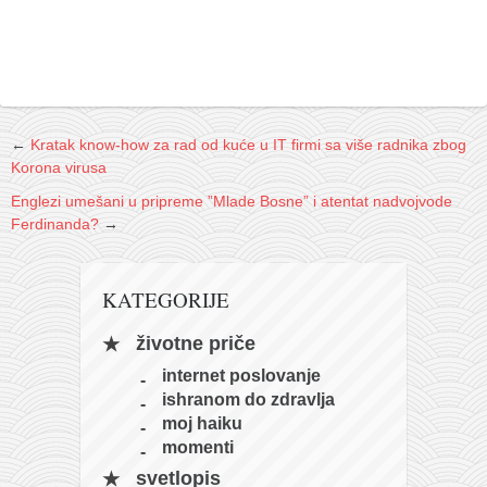
←
Kratak know-how za rad od kuće u IT firmi sa više radnika zbog
Korona virusa
Englezi umešani u pripreme ”Mlade Bosne” i atentat nadvojvode
Ferdinanda?
→
KATEGORIJE
životne priče
internet poslovanje
ishranom do zdravlja
moj haiku
momenti
svetlopis