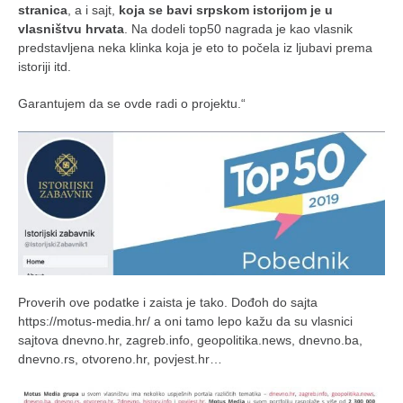
stranica
, a i sajt,
koja se bavi srpskom istorijom je u
vlasništvu hrvata
. Na dodeli top50 nagrada je kao vlasnik
predstavljena neka klinka koja je eto to počela iz ljubavi prema
istoriji itd.
Garantujem da se ovde radi o projektu.“
Proverih ove podatke i zaista je tako. Dođoh do sajta
https://motus-media.hr/ a oni tamo lepo kažu da su vlasnici
sajtova dnevno.hr, zagreb.info, geopolitika.news, dnevno.ba,
dnevno.rs, otvoreno.hr, povjest.hr…