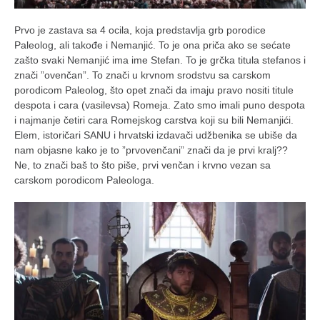
Prvo je zastava sa 4 ocila, koja predstavlja grb porodice
Paleolog, ali takođe i Nemanjić. To je ona priča ako se sećate
zašto svaki Nemanjić ima ime Stefan. To je grčka titula stefanos i
znači ”ovenčan”. To znači u krvnom srodstvu sa carskom
porodicom Paleolog, što opet znači da imaju pravo nositi titule
despota i cara (vasilevsa) Romeja. Zato smo imali puno despota
i najmanje četiri cara Romejskog carstva koji su bili Nemanjići.
Elem, istoričari SANU i hrvatski izdavači udžbenika se ubiše da
nam objasne kako je to ”prvovenčani” znači da je prvi kralj??
Ne, to znači baš to što piše, prvi venčan i krvno vezan sa
carskom porodicom Paleologa.