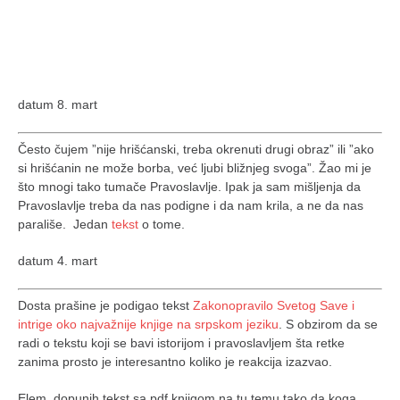
datum 8. mart
Često čujem ”nije hrišćanski, treba okrenuti drugi obraz” ili ”ako
si hrišćanin ne može borba, već ljubi bližnjeg svoga”. Žao mi je
što mnogi tako tumače Pravoslavlje. Ipak ja sam mišljenja da
Pravoslavlje treba da nas podigne i da nam krila, a ne da nas
parališe. Jedan
tekst
o tome.
datum 4. mart
Dosta prašine je podigao tekst
Zakonopravilo Svetog Save i
intrige oko najvažnije knjige na srpskom jeziku
. S obzirom da se
radi o tekstu koji se bavi istorijom i pravoslavljem šta retke
zanima prosto je interesantno koliko je reakcija izazvao.
Elem, dopunih tekst sa pdf knjigom na tu temu tako da koga