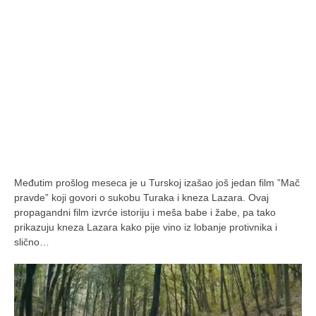
Međutim prošlog meseca je u Turskoj izašao još jedan film ”Mač
pravde” koji govori o sukobu Turaka i kneza Lazara. Ovaj
propagandni film izvrće istoriju i meša babe i žabe, pa tako
prikazuju kneza Lazara kako pije vino iz lobanje protivnika i
slično…