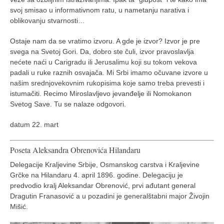
svoj smisao u informativnom ratu, u nametanju narativa i
oblikovanju stvarnosti…
Ostaje nam da se vratimo izvoru. A gde je izvor? Izvor je pre
svega na Svetoj Gori. Da, dobro ste čuli, izvor pravoslavlja
nećete naći u Carigradu ili Jerusalimu koji su tokom vekova
padali u ruke raznih osvajača. Mi Srbi imamo očuvane izvore u
našim srednjovekovnim rukopisima koje samo treba prevesti i
istumačiti. Recimo Miroslavljevo jevanđelje ili Nomokanon
Svetog Save. Tu se nalaze odgovori.
datum 22. mart
Poseta Aleksandra Obrenovića Hilandaru
Delegacije Kraljevine Srbije, Osmanskog carstva i Kraljevine
Grčke na Hilandaru 4. april 1896. godine. Delegaciju je
predvodio kralj Aleksandar Obrenović, prvi ađutant general
Dragutin Franasović a u pozadini je generalštabni major Živojin
Mišić.