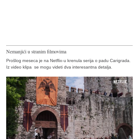
galerija kluba
članarina
kontakt
besplatna e-knjiga
termini treninga
Nemanjići u stranim filmovima
moja priča
Prošlog meseca je na Netflix-u krenula serija o padu Carigrada.
moja priča
Iz video klipa se mogu videti dva interesantna detalja.
fotke
kontakt
Ћир