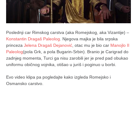
Poslednji car Rimskog carstva (aka Romejskog, aka Vizantije) –
Konstantin Dragaš Paleolog
. Njegova majka je bila srpska
princeza
Jelena Dragaš Dejanović
, otac mu je bio car
Manojlo II
Paleolog
(pola Grk, a pola Bugarin-Srbin). Branio je Carigrad do
zadnjeg momenta, Turci ga nisu zarobili jer je pred pad obukao
uniformu običnog vojnika, otišao u juriš i poginuo u borbi.
Evo video klipa pa pogledajte kako izgleda Romejsko i
Osmansko carstvo.