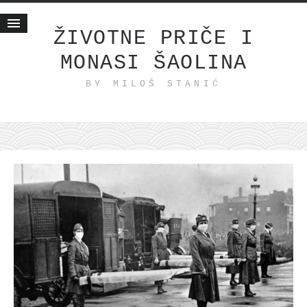
ŽIVOTNE PRIČE I
MONASI ŠAOLINA
Početna
BY MILOŠ STANIĆ
Životne priče
najnovije na blogu
internet poslovanje
ishranom do zdravlja
moj haiku
momenti i mesta
bonus sadržaj
Svetlopis
zakonopravilo
duhovni otac