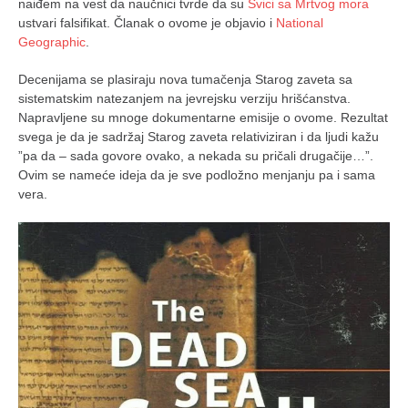
naiđem na vest da naučnici tvrde da su
Svici sa Mrtvog mora
ustvari falsifikat. Članak o ovome je objavio i
National
Geographic
.
Decenijama se plasiraju nova tumačenja Starog zaveta sa
sistematskim natezanjem na jevrejsku verziju hrišćanstva.
Napravljene su mnoge dokumentarne emisije o ovome. Rezultat
svega je da je sadržaj Starog zaveta relativiziran i da ljudi kažu
”pa da – sada govore ovako, a nekada su pričali drugačije…”.
Ovim se nameće ideja da je sve podložno menjanju pa i sama
vera.