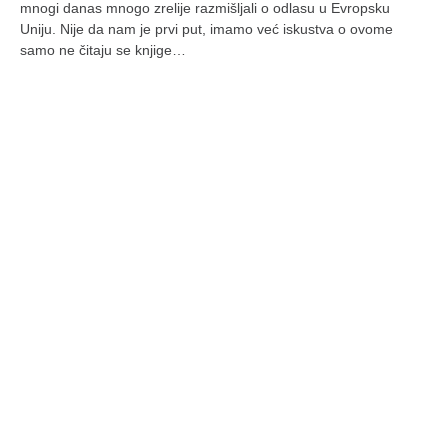
mnogi danas mnogo zrelije razmišljali o odlasu u Evropsku
Uniju. Nije da nam je prvi put, imamo već iskustva o ovome
samo ne čitaju se knjige…