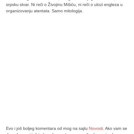
srpsku stvar. Ni reči o Živojinu Mišiću, ni reči o ulozi engleza u
organizovanju atentata. Samo mitologija.
Evo i još boljeg komentara od mog na sajtu
Novosti
. Ako vam se