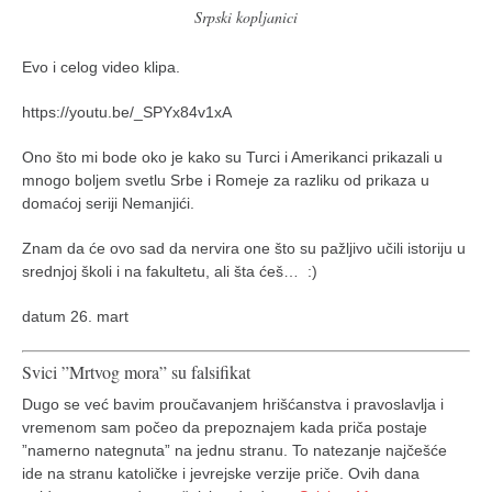
Srpski kopljanici
Evo i celog video klipa.
https://youtu.be/_SPYx84v1xA
Ono što mi bode oko je kako su Turci i Amerikanci prikazali u
mnogo boljem svetlu Srbe i Romeje za razliku od prikaza u
domaćoj seriji Nemanjići.
Znam da će ovo sad da nervira one što su pažljivo učili istoriju u
srednjoj školi i na fakultetu, ali šta ćeš… :)
datum 26. mart
Svici ”Mrtvog mora” su falsifikat
Dugo se već bavim proučavanjem hrišćanstva i pravoslavlja i
vremenom sam počeo da prepoznajem kada priča postaje
”namerno nategnuta” na jednu stranu. To natezanje najčešće
ide na stranu katoličke i jevrejske verzije priče. Ovih dana