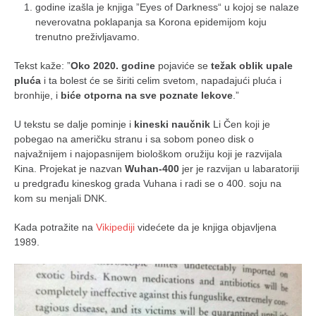
godine izašla je knjiga ”Eyes of Darkness“ u kojoj se nalaze
neverovatna poklapanja sa Korona epidemijom koju
trenutno preživljavamo.
Tekst kaže: ”
Oko 2020. godine
pojaviće se
težak oblik upale
pluća
i ta bolest će se širiti celim svetom, napadajući pluća i
bronhije, i
biće otporna na sve poznate lekove
.”
U tekstu se dalje pominje i
kineski naučnik
Li Čen koji je
pobegao na američku stranu i sa sobom poneo disk o
najvažnijem i najopasnijem biološkom oružiju koji je razvijala
Kina. Projekat je nazvan
Wuhan-400
jer je razvijan u labaratoriji
u predgrađu kineskog grada Vuhana i radi se o 400. soju na
kom su menjali DNK.
Kada potražite na
Vikipediji
videćete da je knjiga objavljena
1989.