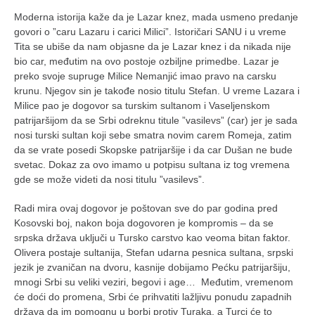
Moderna istorija kaže da je Lazar knez, mada usmeno predanje
govori o ”caru Lazaru i carici Milici”. Istoričari SANU i u vreme
Tita se ubiše da nam objasne da je Lazar knez i da nikada nije
bio car, međutim na ovo postoje ozbiljne primedbe. Lazar je
preko svoje supruge Milice Nemanjić imao pravo na carsku
krunu. Njegov sin je takođe nosio titulu Stefan. U vreme Lazara i
Milice pao je dogovor sa turskim sultanom i Vaseljenskom
patrijaršijom da se Srbi odreknu titule ”vasilevs” (car) jer je sada
nosi turski sultan koji sebe smatra novim carem Romeja, zatim
da se vrate posedi Skopske patrijaršije i da car Dušan ne bude
svetac. Dokaz za ovo imamo u potpisu sultana iz tog vremena
gde se može videti da nosi titulu ”vasilevs”.
Radi mira ovaj dogovor je poštovan sve do par godina pred
Kosovski boj, nakon boja dogovoren je kompromis – da se
srpska država uključi u Tursko carstvo kao veoma bitan faktor.
Olivera postaje sultanija, Stefan udarna pesnica sultana, srpski
jezik je zvaničan na dvoru, kasnije dobijamo Pećku patrijaršiju,
mnogi Srbi su veliki veziri, begovi i age… Međutim, vremenom
će doći do promena, Srbi će prihvatiti lažljivu ponudu zapadnih
država da im pomognu u borbi protiv Turaka, a Turci će to