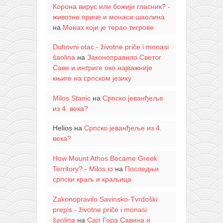
Корона вирус или божији гласник? -
животне приче и монаси шаолина
на
Монах који је терао тигрове
Duhovni otac - životne priče i monasi
šaolina
на
Законоправило Светог
Саве и интриге око најважније
књиге на српском језику
Milos Stanic
на
Српско јеванђеље
из 4. века?
Helios
на
Српско јеванђеље из 4.
века?
How Mount Athos Became Greek
Territory? - Milos.io
на
Последњи
српски краљ и краљица
Zakonopravilo Savinsko-Tvrdoški
prepis - životne priče i monasi
šaolina
на
Сајт Гора Савина и