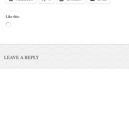
naihanchi
kushanku
Like this:
passai
Loading…
temashiwari
kobudo
nunchaku
LEAVE A REPLY
bo
tonfa
sai
timbei rochin
tsunami dojo
program
snimci nastupa