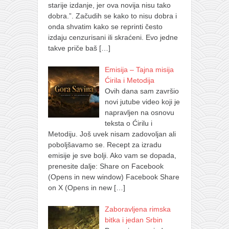
starije izdanje, jer ova novija nisu tako
dobra.”. Začudih se kako to nisu dobra i
onda shvatim kako se reprinti često
izdaju cenzurisani ili skraćeni. Evo jedne
takve priče baš
[…]
Emisija – Tajna misija
Ćirila i Metodija
Ovih dana sam završio
novi jutube video koji je
napravljen na osnovu
teksta o Ćirilu i
Metodiju. Još uvek nisam zadovoljan ali
poboljšavamo se. Recept za izradu
emisije je sve bolji. Ako vam se dopada,
prenesite dalje: Share on Facebook
(Opens in new window) Facebook Share
on X (Opens in new
[…]
Zaboravljena rimska
bitka i jedan Srbin