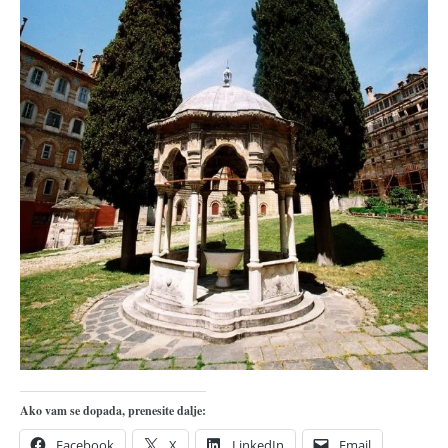
pravoslavlje
zabranjena istorija
ćirilica
porodične priče
umesto tvitera
kalendar srpski
azbuki i knjige
Okinava karate
najnovije na blogu
moje beleške
istorija karatea
bubishi
karate
Ako vam se dopada, prenesite dalje:
kihon
Facebook
X
LinkedIn
Email