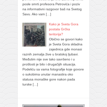
posle smrti profesora Petrovića i poziv
na informativni razgovor baš na Svetog
Savu. Ako vam
[…]
Kako je Sveta Gora
postala Grčka
teritorija?
Obično se govori kako
je Sveta Gora skladna
zajednica gde monasi
raznih zemalja žive u bratskoj ljubavi.
Međutim nije sve tako savršeno i u
prošlosti je bilo i drugačijih situacija.
Podeliću sa vama fotografije koje govore
o sukobima unutar manastira oko
statusa monaške gore nakon pada
turske
[…]