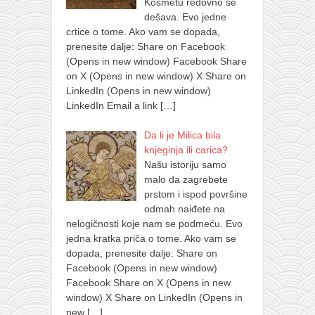
Kosmetu redovno se
dešava. Evo jedne
crtice o tome. Ako vam se dopada,
prenesite dalje: Share on Facebook
(Opens in new window) Facebook Share
on X (Opens in new window) X Share on
LinkedIn (Opens in new window)
LinkedIn Email a link
[…]
Da li je Milica bila
knjeginja ili carica?
Našu istoriju samo
malo da zagrebete
prstom i ispod površine
odmah naiđete na
nelogičnosti koje nam se podmeću. Evo
jedna kratka priča o tome. Ako vam se
dopada, prenesite dalje: Share on
Facebook (Opens in new window)
Facebook Share on X (Opens in new
window) X Share on LinkedIn (Opens in
new
[…]