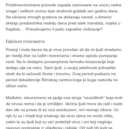
Predimenzionirane privrede zapada zasnovane na uvozu radne
snage i velikom izvozu trpe strahovit gubitak već godinu dana.
Na ulicama mnogih gradova se dešavaju neredi, u Americi
skidaju predsednika nedelju dana pred istek mandata, vojska u
Kapitolu… Prisustvujemo li padu zapadne civilizacije?
Faličnost čovečanstva
Postoji i mala šansa da je virus prirodan ali da mi ljudi stradamo
jer mediji žive na tuđim nesrećama i imamo spiralu pumpanja
vesti. Na to dodajmo povampirene farmako-korporacije koje
dodaju ulje na vatru. Sami ljudi, u svojoj sebičnosti prihvatiše
strah da bi sačuvali živote i imovinu. Ovaj period podseća na
period dekadencije Rimskog carstva koga je kuga rasturila na
sličan način.
Međutim, istovremeno se javlja ona struja ”neuništivih” koja tvrdi
da virusa nema i da je izmišljen. Većina ljudi mora da radi i svaki
dan ide na posao ili se vozi autobusom, oni nemaju izbora. Uz
njih tu su i mladi koji smatraju da virus njima ne može ništa,
zatim tu su ljudi koji su već preležali virus i oni koji negiraju
njegovo postojanje iz ubeđenja i religije. Od svih tih ljudi se