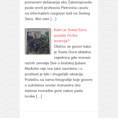
pomenem dešavanja oko Zakonopravila
posle smrti profesora Petrovića i poziv
na informativni razgovor baš na Svetog
Savu. Ako vam
[…]
Kako je Sveta Gora
postala Grčka
teritorija?
Obično se govori kako
je Sveta Gora skladna
zajednica gde monasi
raznih zemalja žive u bratskoj ljubavi.
Međutim nije sve tako savršeno i u
prošlosti je bilo i drugačijih situacija.
Podeliću sa vama fotografije koje govore
o sukobima unutar manastira oko
statusa monaške gore nakon pada
turske
[…]