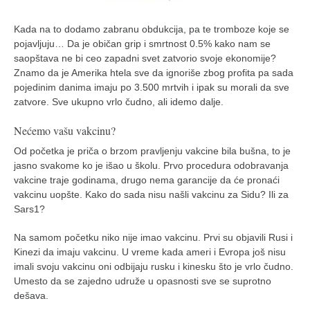
Kada na to dodamo zabranu obdukcija, pa te tromboze koje se
pojavljuju… Da je običan grip i smrtnost 0.5% kako nam se
saopštava ne bi ceo zapadni svet zatvorio svoje ekonomije?
Znamo da je Amerika htela sve da ignoriše zbog profita pa sada
pojedinim danima imaju po 3.500 mrtvih i ipak su morali da sve
zatvore. Sve ukupno vrlo čudno, ali idemo dalje.
Nećemo vašu vakcinu?
Od početka je priča o brzom pravljenju vakcine bila bušna, to je
jasno svakome ko je išao u školu. Prvo procedura odobravanja
vakcine traje godinama, drugo nema garancije da će pronaći
vakcinu uopšte. Kako do sada nisu našli vakcinu za Sidu? Ili za
Sars1?
Na samom početku niko nije imao vakcinu. Prvi su objavili Rusi i
Kinezi da imaju vakcinu. U vreme kada ameri i Evropa još nisu
imali svoju vakcinu oni odbijaju rusku i kinesku što je vrlo čudno.
Umesto da se zajedno udruže u opasnosti sve se suprotno
dešava.