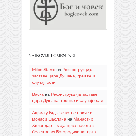
NAJNOVIJI KOMENTARI
Milos Stanic
на
Реконструкција
заставе цара Душана, грешке и
случајности
Васка
на
Реконструкција заставе
цара Душана, грешке и случајности
Април у Бгд - животне приче и
монаси шаолина
на
Манастир
Хиландар – моја прва посета и
белешке из Богородичиног врта