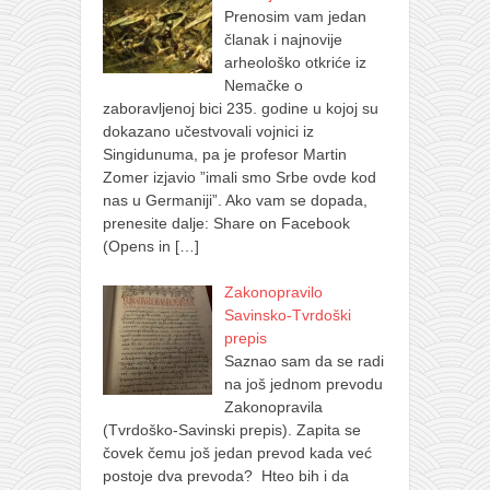
Prenosim vam jedan
članak i najnovije
arheološko otkriće iz
Nemačke o
zaboravljenoj bici 235. godine u kojoj su
dokazano učestvovali vojnici iz
Singidunuma, pa je profesor Martin
Zomer izjavio ”imali smo Srbe ovde kod
nas u Germaniji”. Ako vam se dopada,
prenesite dalje: Share on Facebook
(Opens in
[…]
Zakonopravilo
Savinsko-Tvrdoški
prepis
Saznao sam da se radi
na još jednom prevodu
Zakonopravila
(Tvrdoško-Savinski prepis). Zapita se
čovek čemu još jedan prevod kada već
postoje dva prevoda? Hteo bih i da