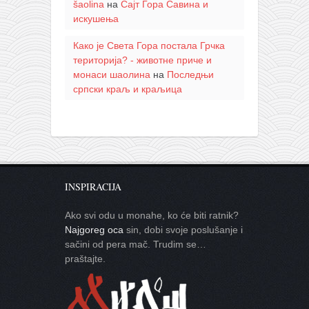
šaolina
на
Сајт Гора Савина и
искушења
Како је Света Гора постала Грчка
територија? - животне приче и
монаси шаолина
на
Последњи
српски краљ и краљица
INSPIRACIJA
Ako svi odu u monahe, ko će biti ratnik?
Najgoreg oca
sin, dobi svoje poslušanje i
sačini od pera mač. Trudim se…
praštajte.