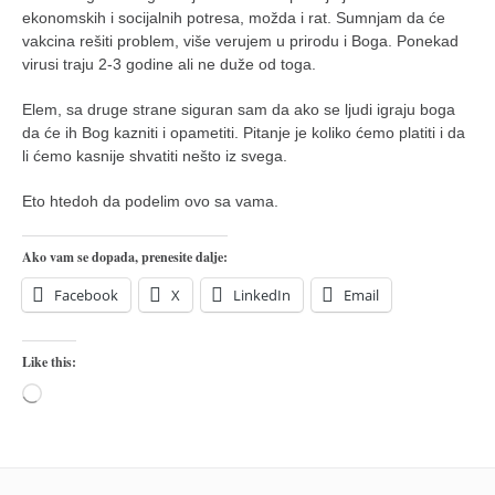
ekonomskih i socijalnih potresa, možda i rat. Sumnjam da će
vakcina rešiti problem, više verujem u prirodu i Boga. Ponekad
virusi traju 2-3 godine ali ne duže od toga.
Elem, sa druge strane siguran sam da ako se ljudi igraju boga
da će ih Bog kazniti i opametiti. Pitanje je koliko ćemo platiti i da
li ćemo kasnije shvatiti nešto iz svega.
Eto htedoh da podelim ovo sa vama.
Ako vam se dopada, prenesite dalje:
Facebook
X
LinkedIn
Email
Like this:
Loading…