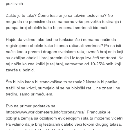
pozitivnih.
naihanchi
kushanku
Zašto je to tako? Čemu testiranje sa takvim testovima? Ne
mogu da ne pomislim da se namerno vrše prevelika testiranja i
passai
pumpa broj obolelih kako bi procenat smrtnosti bio mali.
temashiwari
Hajde da vidimo, ako test ne funkcioniše i nemamo način da
kobudo
registrujemo obolele kako bi onda računali smrtnost? Pa na isti
način kao u prvom i drugom svetskom ratu, uzmeš broj onih koji
nunchaku
su ozbiljno oboleli i broj preminulih i iz toga izvučeš smrtnost. Na
bo
taj način ko zna koliki je taj broj, verovatno od 10-25% onih koji
završe u bolnici.
tonfa
Šta bi bilo kada bi stanovništvo to saznalo? Nastala bi panika,
sai
tražili bi se krivci, sumnjalo bi se na biološki rat… ne znam i ne
timbei rochin
tvrdim, samo primećujem.
tsunami dojo
Evo na primer podataka sa
program
https://www.worldometers.info/coronavirus/ Francuska je
ozbiljna zemlja sa ozbiljnom evidencijom i šta tu možemo videti?
snimci nastupa
Pa vidimo da je broj testiranih daleko veći tokom drugog talasa,