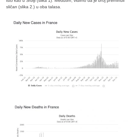
galerija kluba
isto kao u Srbiji (slika 1). Međutim, vidimo da je broj preminuli
sličan (slika 2.) u oba talasa.
članarina
kontakt
besplatna e-knjiga
termini treninga
moja priča
moja priča
fotke
kontakt
Ћир