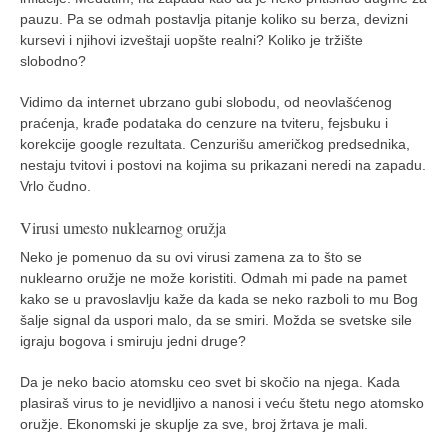
pauzu. Pa se odmah postavlja pitanje koliko su berza, devizni
kursevi i njihovi izveštaji uopšte realni? Koliko je tržište
slobodno?
Vidimo da internet ubrzano gubi slobodu, od neovlašćenog
praćenja, krađe podataka do cenzure na tviteru, fejsbuku i
korekcije google rezultata. Cenzurišu američkog predsednika,
nestaju tvitovi i postovi na kojima su prikazani neredi na zapadu.
Vrlo čudno.
Virusi umesto nuklearnog oružja
Neko je pomenuo da su ovi virusi zamena za to što se
nuklearno oružje ne može koristiti. Odmah mi pade na pamet
kako se u pravoslavlju kaže da kada se neko razboli to mu Bog
šalje signal da uspori malo, da se smiri. Možda se svetske sile
igraju bogova i smiruju jedni druge?
Da je neko bacio atomsku ceo svet bi skočio na njega. Kada
plasiraš virus to je nevidljivo a nanosi i veću štetu nego atomsko
oružje. Ekonomski je skuplje za sve, broj žrtava je mali.