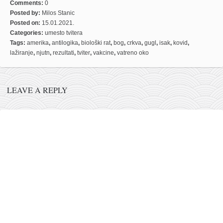
Comments:
0
Posted by:
Milos Stanic
Posted on:
15.01.2021.
Categories:
umesto tvitera
Tags:
amerika
,
antilogika
,
biološki rat
,
bog
,
crkva
,
gugl
,
isak
,
kovid
,
lažiranje
,
njutn
,
rezultati
,
tviter
,
vakcine
,
vatreno oko
LEAVE A REPLY