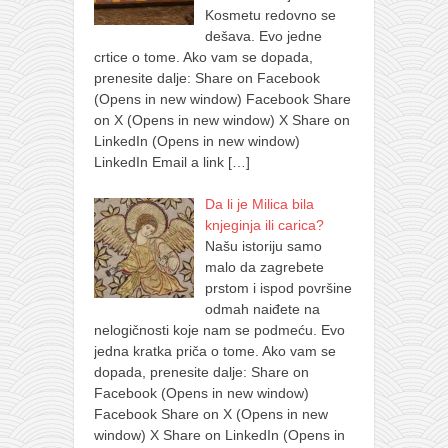
Kosmetu redovno se
dešava. Evo jedne
crtice o tome. Ako vam se dopada,
prenesite dalje: Share on Facebook
(Opens in new window) Facebook Share
on X (Opens in new window) X Share on
LinkedIn (Opens in new window)
LinkedIn Email a link
[…]
Da li je Milica bila
knjeginja ili carica?
Našu istoriju samo
malo da zagrebete
prstom i ispod površine
odmah naiđete na
nelogičnosti koje nam se podmeću. Evo
jedna kratka priča o tome. Ako vam se
dopada, prenesite dalje: Share on
Facebook (Opens in new window)
Facebook Share on X (Opens in new
window) X Share on LinkedIn (Opens in