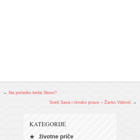
←
Na početku beše Slovo?
Sveti Sava i rimsko pravo – Žarko Vidović
→
KATEGORIJE
životne priče