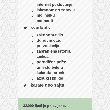
internet poslovanje
ishranom do zdravlja
moj haiku
momenti
svetlopis
zakonopravilo
duhovni otac
pravoslavlje
zabranjena istorija
ćirilica
porodične priče
umesto tvitera
kalendar srpski
azbuki i knjige
karate deo sajta
32.000 ljudi je prijavljeno.