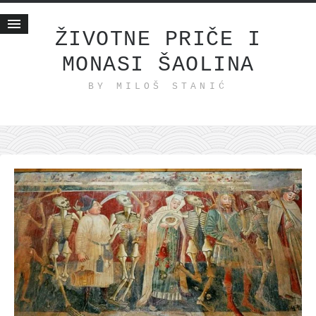
ŽIVOTNE PRIČE I
MONASI ŠAOLINA
Početna
BY MILOŠ STANIĆ
Životne priče
najnovije na blogu
internet poslovanje
ishranom do zdravlja
moj haiku
momenti i mesta
bonus sadržaj
Svetlopis
zakonopravilo
duhovni otac