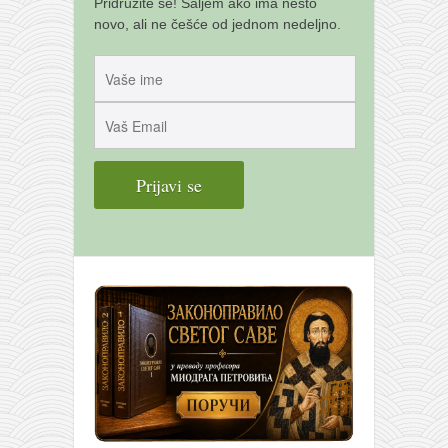
Pridružite se! Šaljem ako ima nešto
novo, ali ne češće od jednom nedeljno.