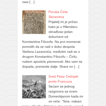
new
[…]
Poruka Ćirila
Slovenima
Prijatelj mi je pričao
kako je u Hilendaru
obrađivao jedan
dokument od
Konstantina Filozofa. Na prvi momenat
pomislih da se radi o dobu despota
Stefana Lazarevića, međutim radi se o
drugom Konstantinu Filozofu – Ćirilu,
našem apostolu pismenosti. Ako vam se
dopada, prenesite dalje: Share on
[…]
Sveti Petar Cetinjski
protiv Francuza
Sećam se jednog
razgovora sa ocem
Domentijanom kada mi
on reče: ”Sine, nabavi