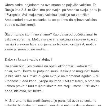
Ubrzo zatim, odjednom na sve strane se pojaviše vakcine. Te
Rusija ima 2-3, te Kina ima par svojih, pa Amerika svoju, pa tu je
i Evropska. Svi imaju svoju vakcinu i počinje rat za tržište.
Ambasadori prave sastanke da se pobrinu da njihova vakcina
bude u svakoj zemlji.
Šta oni znaju što mi ne znamo? Kao da su od početka imali te
vakcine spremne. Možda svako ima vakcinu za sojeve koje su
razvijali u svojim labaratorijama za biološko oružje? A, možda
samo ja imam bujnu maštu…
Kako su berza i valute stabilne?
Da stvari budu još čudnije na opštu ekonomsku kataklizmu
dolar, evro i berza su potpuno imuni. Kako je to moguće? Kada
je bila kriza sa Grčkim dugom evro je na momenat izgubio 25%
vrednosti. Sada kada Evropa upumpa 1.500 milijardi, a Amerika
uskoro preko 7.000 milijardi dolara sve stoji u mestu? Niti dolar
pada, niti evro, niti berza?
Mi Srbi znamo šta znači štampanje para, još uvek se sećamo
inflacije. Međutim, na zapadu kao da je neko pritisnuo dugme za