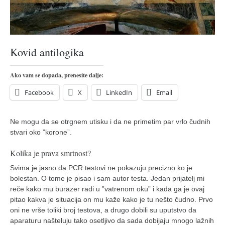
pravoslavlje
zabranjena istorija
ćirilica
Kovid antilogika
porodične priče
umesto tvitera
Ako vam se dopada, prenesite dalje:
kalendar srpski
Facebook
X
LinkedIn
Email
azbuki i knjige
Okinava karate
Ne mogu da se otrgnem utisku i da ne primetim par vrlo čudnih
stvari oko ”korone”.
najnovije na blogu
moje beleške
Kolika je prava smrtnost?
Svima je jasno da PCR testovi ne pokazuju precizno ko je
istorija karatea
bolestan. O tome je pisao i sam autor testa. Jedan prijatelj mi
bubishi
reče kako mu burazer radi u ”vatrenom oku” i kada ga je ovaj
pitao kakva je situacija on mu kaže kako je tu nešto čudno. Prvo
karate
oni ne vrše toliki broj testova, a drugo dobili su uputstvo da
kihon
aparaturu našteluju tako osetljivo da sada dobijaju mnogo lažnih