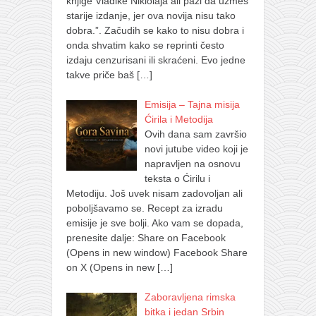
knjige Vladike Niklolaja ali pazi da uzmeš
starije izdanje, jer ova novija nisu tako
dobra.”. Začudih se kako to nisu dobra i
onda shvatim kako se reprinti često
izdaju cenzurisani ili skraćeni. Evo jedne
takve priče baš
[…]
Emisija – Tajna misija
Ćirila i Metodija
Ovih dana sam završio
novi jutube video koji je
napravljen na osnovu
teksta o Ćirilu i
Metodiju. Još uvek nisam zadovoljan ali
poboljšavamo se. Recept za izradu
emisije je sve bolji. Ako vam se dopada,
prenesite dalje: Share on Facebook
(Opens in new window) Facebook Share
on X (Opens in new
[…]
Zaboravljena rimska
bitka i jedan Srbin