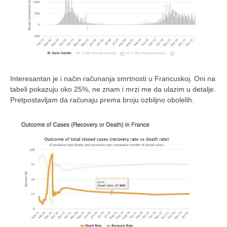
Interesantan je i način računanja smrtnosti u Francuskoj. Oni na
tabeli pokazuju oko 25%, ne znam i mrzi me da ulazim u detalje.
Pretpostavljam da računaju prema broju ozbiljno obolelih.