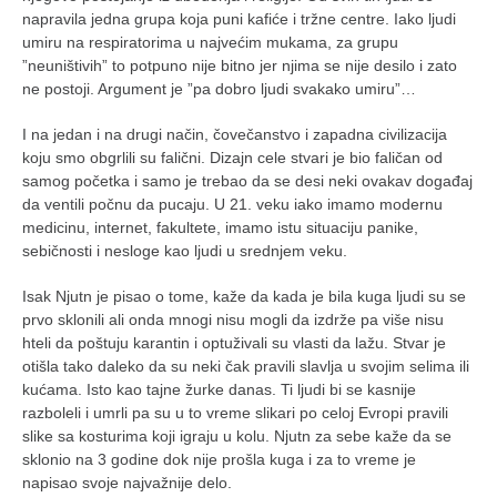
napravila jedna grupa koja puni kafiće i tržne centre. Iako ljudi
umiru na respiratorima u najvećim mukama, za grupu
”neuništivih” to potpuno nije bitno jer njima se nije desilo i zato
ne postoji. Argument je ”pa dobro ljudi svakako umiru”…
I na jedan i na drugi način, čovečanstvo i zapadna civilizacija
koju smo obgrlili su falični. Dizajn cele stvari je bio faličan od
samog početka i samo je trebao da se desi neki ovakav događaj
da ventili počnu da pucaju. U 21. veku iako imamo modernu
medicinu, internet, fakultete, imamo istu situaciju panike,
sebičnosti i nesloge kao ljudi u srednjem veku.
Isak Njutn je pisao o tome, kaže da kada je bila kuga ljudi su se
prvo sklonili ali onda mnogi nisu mogli da izdrže pa više nisu
hteli da poštuju karantin i optuživali su vlasti da lažu. Stvar je
otišla tako daleko da su neki čak pravili slavlja u svojim selima ili
kućama. Isto kao tajne žurke danas. Ti ljudi bi se kasnije
razboleli i umrli pa su u to vreme slikari po celoj Evropi pravili
slike sa kosturima koji igraju u kolu. Njutn za sebe kaže da se
sklonio na 3 godine dok nije prošla kuga i za to vreme je
napisao svoje najvažnije delo.