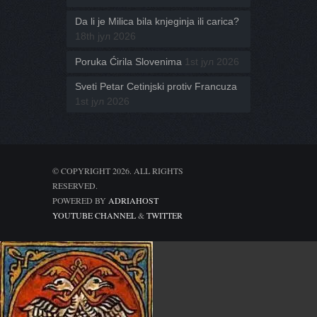
Da li je Milica bila knjeginja ili carica?
18th јул 2026
Poruka Ćirila Slovenima
1st јул 2026
Sveti Petar Cetinjski protiv Francuza
1st јул 2026
© COPYRIGHT 2026. ALL RIGHTS
RESERVED.
POWERED BY
ADRIAHOST
YOUTUBE CHANNEL
&
TWITTER