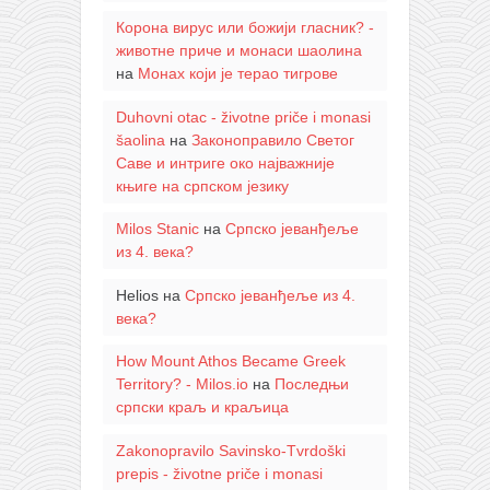
Корона вирус или божији гласник? -
животне приче и монаси шаолина
на
Монах који је терао тигрове
Duhovni otac - životne priče i monasi
šaolina
на
Законоправило Светог
Саве и интриге око најважније
књиге на српском језику
Milos Stanic
на
Српско јеванђеље
из 4. века?
Helios
на
Српско јеванђеље из 4.
века?
How Mount Athos Became Greek
Territory? - Milos.io
на
Последњи
српски краљ и краљица
Zakonopravilo Savinsko-Tvrdoški
prepis - životne priče i monasi