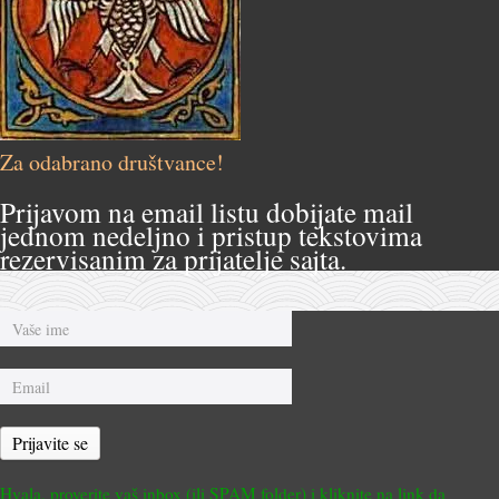
Za odabrano društvance!
Prijavom na email listu dobijate mail
jednom nedeljno i pristup tekstovima
rezervisanim za prijatelje sajta.
Prijavite se
Hvala, proverite vaš inbox (ili SPAM folder) i kliknite na link da