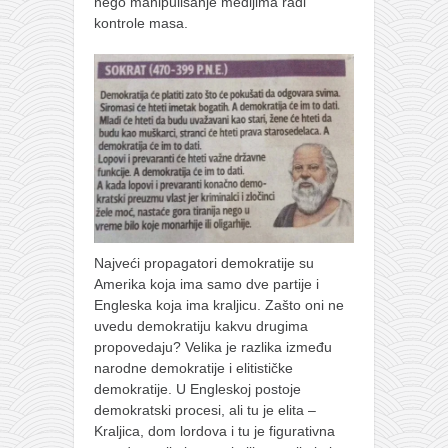
nego manipulisanje medijima radi
kontrole masa.
Najveći propagatori demokratije su
Amerika koja ima samo dve partije i
Engleska koja ima kraljicu. Zašto oni ne
uvedu demokratiju kakvu drugima
propovedaju? Velika je razlika između
narodne demokratije i elitističke
demokratije. U Engleskoj postoje
demokratski procesi, ali tu je elita –
Kraljica, dom lordova i tu je figurativna