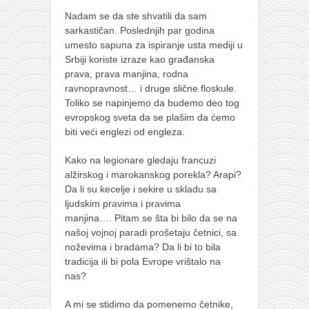
galerija kluba
Nadam se da ste shvatili da sam
članarina
sarkastičan. Poslednjih par godina
kontakt
umesto sapuna za ispiranje usta mediji u
Srbiji koriste izraze kao građanska
besplatna e-knjiga
prava, prava manjina, rodna
ravnopravnost… i druge slične floskule.
termini treninga
Toliko se napinjemo da budemo deo tog
moja priča
evropskog sveta da se plašim da ćemo
biti veći englezi od engleza.
moja priča
fotke
Kako na legionare gledaju francuzi
alžirskog i marokanskog porekla? Arapi?
kontakt
Da li su kecelje i sekire u skladu sa
ljudskim pravima i pravima
Ћир
manjina…. Pitam se šta bi bilo da se na
našoj vojnoj paradi prošetaju četnici, sa
noževima i bradama? Da li bi to bila
tradicija ili bi pola Evrope vrištalo na
nas?
A mi se stidimo da pomenemo četnike,