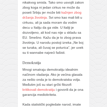
nikakvog smisla. Tako smo usvojili zakon
zbog koga ni jedan cirkus ne može da
poseti Srbiju jer može biti
kažnjen zbog
držanja životinja
. Svi smo kao mali bili u
cirkusu, ali ja sada moram da vodim
decu u Italiju da ga vide. U Italiji je
dozvoljeno, ali kod nas nije u skladu sa
EU. Smešno. Kažu da je to zbog prava
životinja. U narodu postoji izreka „Ne boj
se turaka, ali čuvaj se poturica“, jer uvek
su ti wannabe najveći fašisti.
Demokratija
Mnogi smatraju demokratiju idealnim
načinom vladanja. Ako je većina glasala
za nešto onda je to demokratska volja.
Međutim još su stari grčki filozofi
kritikovali demokratiju
i govorili da je ona
garancija mediokriteta.
Kada statistički pogledate narod, imate