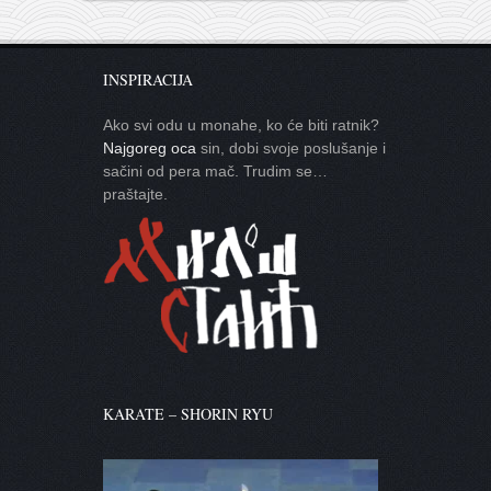
INSPIRACIJA
Ako svi odu u monahe, ko će biti ratnik?
Najgoreg oca
sin, dobi svoje poslušanje i
sačini od pera mač. Trudim se…
praštajte.
KARATE – SHORIN RYU