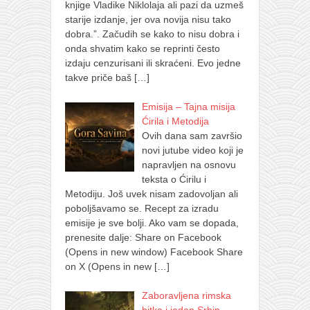
knjige Vladike Niklolaja ali pazi da uzmeš
starije izdanje, jer ova novija nisu tako
dobra.”. Začudih se kako to nisu dobra i
onda shvatim kako se reprinti često
izdaju cenzurisani ili skraćeni. Evo jedne
takve priče baš
[…]
Emisija – Tajna misija
Ćirila i Metodija
Ovih dana sam završio
novi jutube video koji je
napravljen na osnovu
teksta o Ćirilu i
Metodiju. Još uvek nisam zadovoljan ali
poboljšavamo se. Recept za izradu
emisije je sve bolji. Ako vam se dopada,
prenesite dalje: Share on Facebook
(Opens in new window) Facebook Share
on X (Opens in new
[…]
Zaboravljena rimska
bitka i jedan Srbin