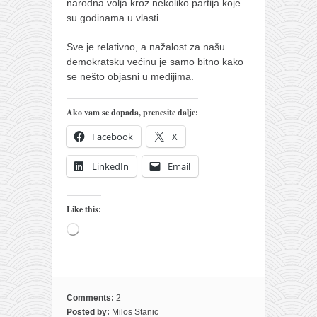
narodna volja kroz nekoliko partija koje
su godinama u vlasti.
Sve je relativno, a nažalost za našu
demokratsku većinu je samo bitno kako
se nešto objasni u medijima.
Ako vam se dopada, prenesite dalje:
Facebook
X
LinkedIn
Email
Like this:
Loading…
Comments:
2
Posted by:
Milos Stanic