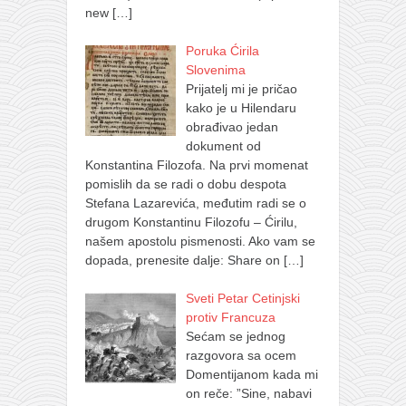
new
[…]
Poruka Ćirila
Slovenima
Prijatelj mi je pričao
kako je u Hilendaru
obrađivao jedan
dokument od
Konstantina Filozofa. Na prvi momenat
pomislih da se radi o dobu despota
Stefana Lazarevića, međutim radi se o
drugom Konstantinu Filozofu – Ćirilu,
našem apostolu pismenosti. Ako vam se
dopada, prenesite dalje: Share on
[…]
Sveti Petar Cetinjski
protiv Francuza
Sećam se jednog
razgovora sa ocem
Domentijanom kada mi
on reče: ”Sine, nabavi