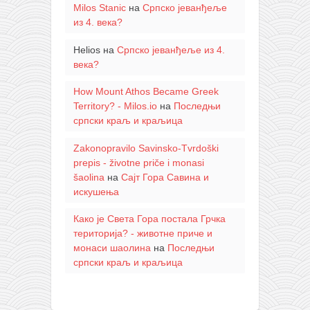
Milos Stanic
на
Српско јеванђеље
из 4. века?
Helios
на
Српско јеванђеље из 4.
века?
How Mount Athos Became Greek
Territory? - Milos.io
на
Последњи
српски краљ и краљица
Zakonopravilo Savinsko-Tvrdoški
prepis - životne priče i monasi
šaolina
на
Сајт Гора Савина и
искушења
Како је Света Гора постала Грчка
територија? - животне приче и
монаси шаолина
на
Последњи
српски краљ и краљица