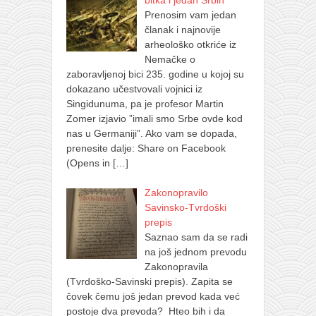
Prenosim vam jedan
članak i najnovije
arheološko otkriće iz
Nemačke o
zaboravljenoj bici 235. godine u kojoj su
dokazano učestvovali vojnici iz
Singidunuma, pa je profesor Martin
Zomer izjavio ”imali smo Srbe ovde kod
nas u Germaniji”. Ako vam se dopada,
prenesite dalje: Share on Facebook
(Opens in
[…]
Zakonopravilo
Savinsko-Tvrdoški
prepis
Saznao sam da se radi
na još jednom prevodu
Zakonopravila
(Tvrdoško-Savinski prepis). Zapita se
čovek čemu još jedan prevod kada već
postoje dva prevoda? Hteo bih i da