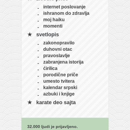
internet poslovanje
ishranom do zdravlja
moj haiku
momenti
svetlopis
zakonopravilo
duhovni otac
pravoslavlje
zabranjena istorija
ćirilica
porodične priče
umesto tvitera
kalendar srpski
azbuki i knjige
karate deo sajta
32.000 ljudi je prijavljeno.