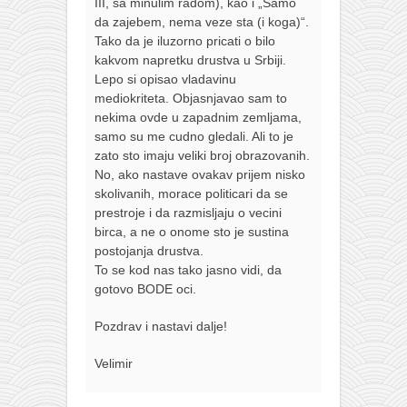
III, sa minulim radom), kao i „Samo
da zajebem, nema veze sta (i koga)“.
Tako da je iluzorno pricati o bilo
kakvom napretku drustva u Srbiji.
Lepo si opisao vladavinu
mediokriteta. Objasnjavao sam to
nekima ovde u zapadnim zemljama,
samo su me cudno gledali. Ali to je
zato sto imaju veliki broj obrazovanih.
No, ako nastave ovakav prijem nisko
skolivanih, morace politicari da se
prestroje i da razmisljaju o vecini
birca, a ne o onome sto je sustina
postojanja drustva.
To se kod nas tako jasno vidi, da
gotovo BODE oci.
Pozdrav i nastavi dalje!
Velimir