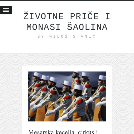
ŽIVOTNE PRIČE I
MONASI ŠAOLINA
Početna
BY MILOŠ STANIĆ
Životne priče
najnovije na blogu
internet poslovanje
ishranom do zdravlja
moj haiku
momenti i mesta
bonus sadržaj
Svetlopis
zakonopravilo
duhovni otac
Mesarska kecelja, cirkus i