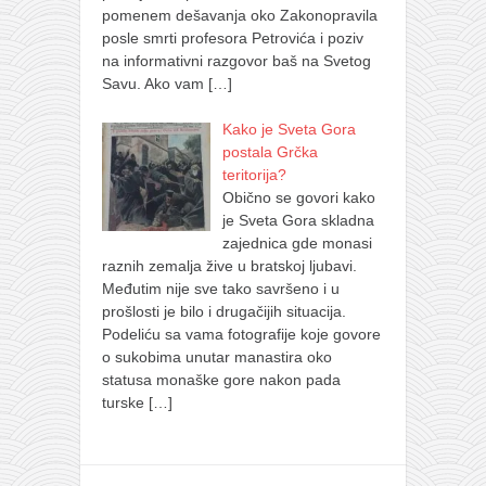
pomenem dešavanja oko Zakonopravila
posle smrti profesora Petrovića i poziv
na informativni razgovor baš na Svetog
Savu. Ako vam
[…]
Kako je Sveta Gora
postala Grčka
teritorija?
Obično se govori kako
je Sveta Gora skladna
zajednica gde monasi
raznih zemalja žive u bratskoj ljubavi.
Međutim nije sve tako savršeno i u
prošlosti je bilo i drugačijih situacija.
Podeliću sa vama fotografije koje govore
o sukobima unutar manastira oko
statusa monaške gore nakon pada
turske
[…]