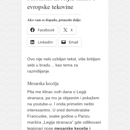
pravoslavlje
evropske tekovine
zabranjena istorija
Ako vam se dopada, prenesite dalje:
ćirilica
Facebook
X
porodične priče
umesto tvitera
LinkedIn
Email
kalendar srpski
azbuki i knjige
Ovo nije neki ozbiljan tekst, više brbljam
sebi u bradu… kao tema za
Okinava karate
razmišljanje.
najnovije na blogu
Mesarska kecelja
moje beleške
Pita me klinac ovih dana o Legiji
istorija karatea
stranaca, pa mu ja objasnim i pokažem
na youtube-u. I onda primetim nešto
bubishi
interesantno. U sred demokratske
karate
Francuske, svake godine u Parizu
maršira „Legija stranaca“ gde odlikovani
kihon
legionari nose
mesarske kecelje i