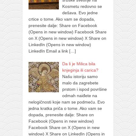
Kosmetu redovno se
dešava. Evo jedne
crtice o tome. Ako vam se dopada,
prenesite dalje: Share on Facebook
(Opens in new window) Facebook Share
on X (Opens in new window) X Share on
LinkedIn (Opens in new window)
LinkedIn Email a link
[…]
Da li je Milica bila
knjeginja ili carica?
Našu istoriju samo
malo da zagrebete
prstom i ispod površine
odmah naiđete na
nelogičnosti koje nam se podmeću. Evo
jedna kratka priča o tome. Ako vam se
dopada, prenesite dalje: Share on
Facebook (Opens in new window)
Facebook Share on X (Opens in new
window) X Share on LinkedIn (Opens in