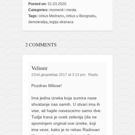
Posted on:
31.03.2020.
Categories:
momenti i mesta
Tags:
cirkus Medrano
,
cirkus u Beogradu
,
demokratija
,
legija stranaca
2 COMMENTS
Velimir
22nd децембар 2017 at 3:13 pm
·
Reply
Pozdrav Milose!
Ima jedna izreka koja sumira nase
shvatanje nas samih. U stvari ima ih
vise, ali hajde navescemo samo dve:
Tudja trava je uvek zelenija (da ne
spominjem orginal ove izreke, koji
ima veze, kako je to rekao Radovan