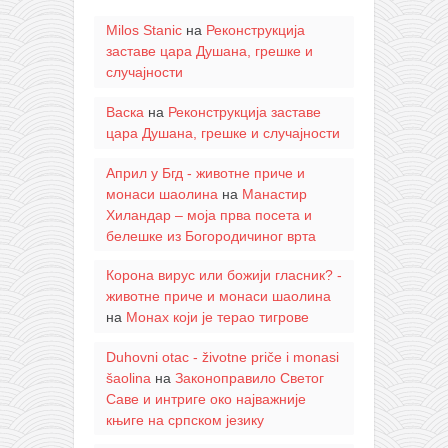
Milos Stanic
на
Реконструкција
заставе цара Душана, грешке и
случајности
Васка
на
Реконструкција заставе
цара Душана, грешке и случајности
Април у Бгд - животне приче и
монаси шаолина
на
Манастир
Хиландар – моја прва посета и
белешке из Богородичиног врта
Корона вирус или божији гласник? -
животне приче и монаси шаолина
на
Монах који је терао тигрове
Duhovni otac - životne priče i monasi
šaolina
на
Законоправило Светог
Саве и интриге око најважније
књиге на српском језику