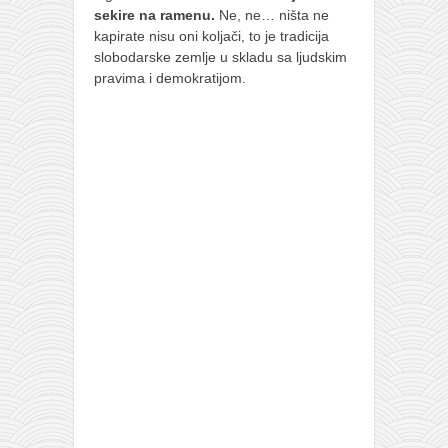
sekire na ramenu.
Ne, ne… ništa ne
naihanchi
kapirate nisu oni koljači, to je tradicija
kushanku
slobodarske zemlje u skladu sa ljudskim
pravima i demokratijom.
passai
temashiwari
kobudo
nunchaku
bo
tonfa
sai
timbei rochin
tsunami dojo
program
snimci nastupa