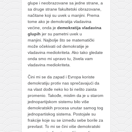
glupe i neobrazovane sa jedne strane, a
sa druge strane fakultetski obrazovane,
načitane koji su uvek u manjini. Prema
tome ako je demokratija vladavina
većine, onda je
demokratija vladavina
glupih
jer su pametni uvek u
manjini. Najbolje što se matematički
može očekivati od demokratije je
vladavina mediokriteta. Ako tako gledate
onda smo mi upravo tu, živela vam
vladavina mediokriteta.
Čini mi se da zapad i Evropa koriste
demokratiju protiv nas sprečavajući da
na vlast dođe neko ko bi nešto zaista
promenio. Takođe, mislim da je u starom
jednopartijskom sistemu bilo više
demokratskih procesa unutar samog tog
jednopartiskog sistema. Postojale su
frakcije koje su se između sebe borile za
prevlast. To mi se čini više demokratski