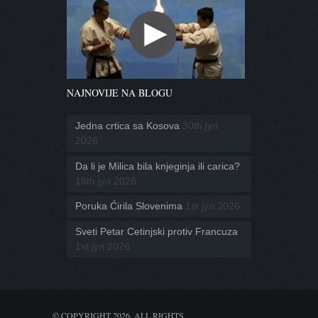
NAJNOVIJE NA BLOGU
Jedna crtica sa Kosova
30th јул
2026
Da li je Milica bila knjeginja ili carica?
18th јул 2026
Poruka Ćirila Slovenima
1st јул 2026
Sveti Petar Cetinjski protiv Francuza
1st јул 2026
© COPYRIGHT 2026. ALL RIGHTS