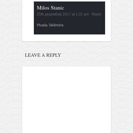
Milos Stanic
25th децембар 2017 at 1:31 am
·
Reply
Hvala Velimire.
LEAVE A REPLY