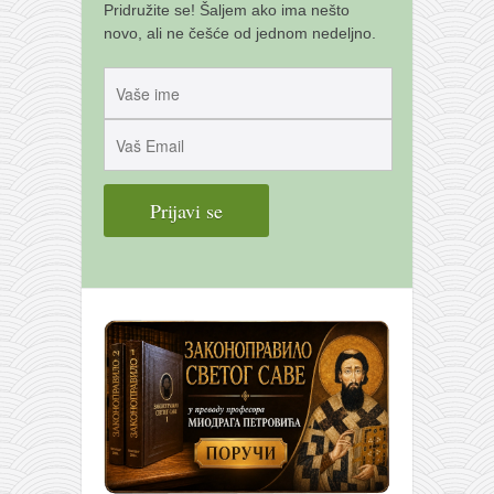
Pridružite se! Šaljem ako ima nešto
novo, ali ne češće od jednom nedeljno.