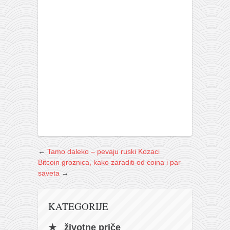
←
Tamo daleko – pevaju ruski Kozaci
Bitcoin groznica, kako zaraditi od coina i par
saveta
→
KATEGORIJE
životne priče