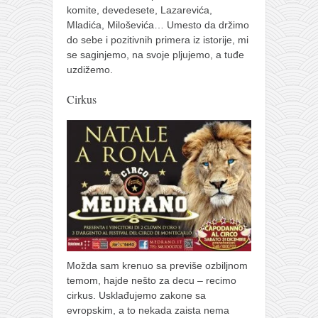
komite, devedesete, Lazarevića,
Mladića, Miloševića… Umesto da držimo
do sebe i pozitivnih primera iz istorije, mi
se saginjemo, na svoje pljujemo, a tuđe
uzdižemo.
Cirkus
Možda sam krenuo sa previše ozbiljnom
temom, hajde nešto za decu – recimo
cirkus. Usklađujemo zakone sa
evropskim, a to nekada zaista nema