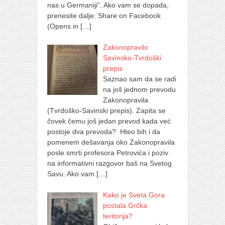
nas u Germaniji”. Ako vam se dopada,
prenesite dalje: Share on Facebook
(Opens in
[…]
Zakonopravilo
Savinsko-Tvrdoški
prepis
Saznao sam da se radi
na još jednom prevodu
Zakonopravila
(Tvrdoško-Savinski prepis). Zapita se
čovek čemu još jedan prevod kada već
postoje dva prevoda? Hteo bih i da
pomenem dešavanja oko Zakonopravila
posle smrti profesora Petrovića i poziv
na informativni razgovor baš na Svetog
Savu. Ako vam
[…]
Kako je Sveta Gora
postala Grčka
teritorija?