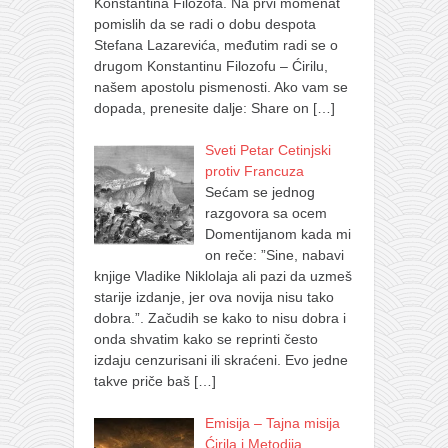
Konstantina Filozofa. Na prvi momenat
pomislih da se radi o dobu despota
Stefana Lazarevića, međutim radi se o
drugom Konstantinu Filozofu – Ćirilu,
našem apostolu pismenosti. Ako vam se
dopada, prenesite dalje: Share on
[…]
Sveti Petar Cetinjski
protiv Francuza
Sećam se jednog
razgovora sa ocem
Domentijanom kada mi
on reče: ”Sine, nabavi
knjige Vladike Niklolaja ali pazi da uzmeš
starije izdanje, jer ova novija nisu tako
dobra.”. Začudih se kako to nisu dobra i
onda shvatim kako se reprinti često
izdaju cenzurisani ili skraćeni. Evo jedne
takve priče baš
[…]
Emisija – Tajna misija
Ćirila i Metodija