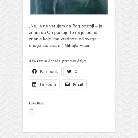
pravoslavlje
zabranjena istorija
ćirilica
„Ne, ja ne verujem da Bog postoji – ja
porodične priče
znam da On postoji. To mi je jedino
znanje koje ima vrednost od svega
umesto tvitera
onoga što znam.“ Mihajlo Pupin
kalendar srpski
Ako vam se dopada, prenesite dalje:
azbuki i knjige
Facebook
X
Okinava karate
najnovije na blogu
LinkedIn
Email
moje beleške
istorija karatea
Like this:
Loading…
bubishi
karate
kihon