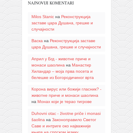
NAJNOVIJI KOMENTARI
Milos Stanic
на
Реконструкција
заставе цара Душана, грешке и
случајности
Васка
на
Реконструкција заставе
цара Душана, грешке и случајности
Април у Бгд - животне приче и
монаси шаолина
на
Манастир
Хиландар – моја прва посета и
белешке из Богородичиног врта
Корона вирус или божији гласник? -
животне приче и монаси шаолина
на
Монах који је терао тигрове
Duhovni otac - životne priče i monasi
šaolina
на
Законоправило Светог
Саве и интриге око најважније
књиге на српском језику