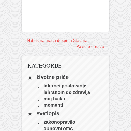
galerija kluba
članarina
kontakt
besplatna e-knjiga
termini treninga
←
Natpis na maču despota Stefana
Pavle o obrazu
→
moja priča
moja priča
KATEGORIJE
fotke
životne priče
kontakt
internet poslovanje
Ћир
ishranom do zdravlja
moj haiku
momenti
svetlopis
zakonopravilo
duhovni otac