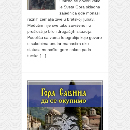
Obično se govori kako
je Sveta Gora skladna
zajednica gde monasi
raznih zemalja žive u bratskoj ljubavi.
Međutim nije sve tako savršeno i u
prošlosti je bilo i drugačijih situacija.
Podeliću sa vama fotografije koje govore
o sukobima unutar manastira oko
statusa monaške gore nakon pada
turske
[…]