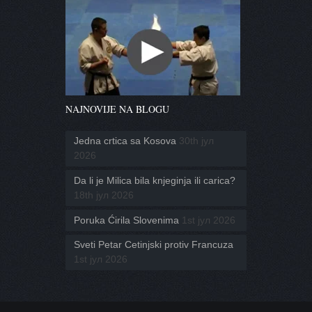
NAJNOVIJE NA BLOGU
Jedna crtica sa Kosova
30th јул
2026
Da li je Milica bila knjeginja ili carica?
18th јул 2026
Poruka Ćirila Slovenima
1st јул 2026
Sveti Petar Cetinjski protiv Francuza
1st јул 2026