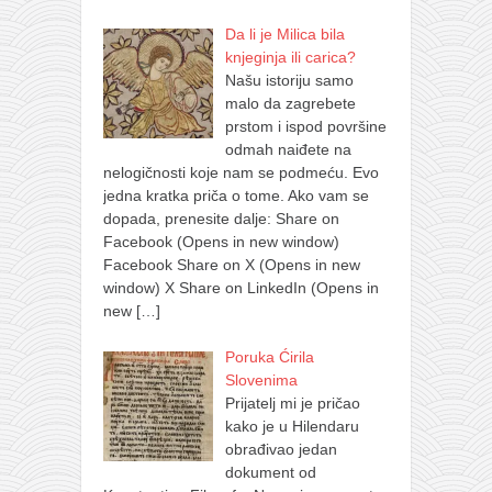
Da li je Milica bila
knjeginja ili carica?
Našu istoriju samo
malo da zagrebete
prstom i ispod površine
odmah naiđete na
nelogičnosti koje nam se podmeću. Evo
jedna kratka priča o tome. Ako vam se
dopada, prenesite dalje: Share on
Facebook (Opens in new window)
Facebook Share on X (Opens in new
window) X Share on LinkedIn (Opens in
new
[…]
Poruka Ćirila
Slovenima
Prijatelj mi je pričao
kako je u Hilendaru
obrađivao jedan
dokument od