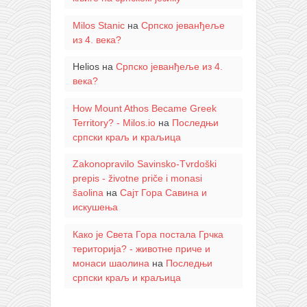
Milos Stanic
на
Српско јеванђеље
из 4. века?
Helios
на
Српско јеванђеље из 4.
века?
How Mount Athos Became Greek
Territory? - Milos.io
на
Последњи
српски краљ и краљица
Zakonopravilo Savinsko-Tvrdoški
prepis - životne priče i monasi
šaolina
на
Сајт Гора Савина и
искушења
Како је Света Гора постала Грчка
територија? - животне приче и
монаси шаолина
на
Последњи
српски краљ и краљица