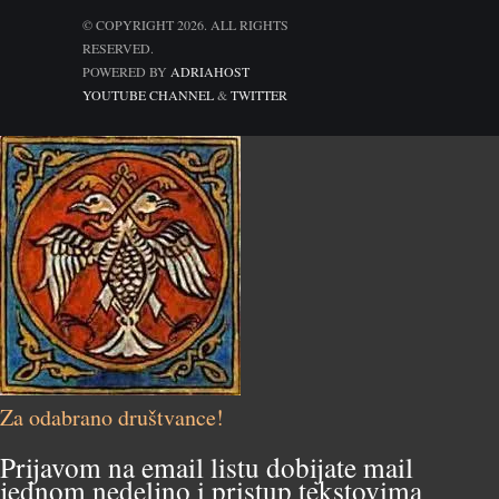
© COPYRIGHT 2026. ALL RIGHTS
RESERVED.
POWERED BY
ADRIAHOST
YOUTUBE CHANNEL
&
TWITTER
Za odabrano društvance!
Prijavom na email listu dobijate mail
jednom nedeljno i pristup tekstovima