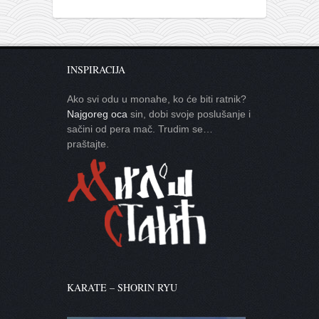
INSPIRACIJA
Ako svi odu u monahe, ko će biti ratnik?
Najgoreg oca
sin, dobi svoje poslušanje i
sačini od pera mač. Trudim se…
praštajte.
KARATE – SHORIN RYU