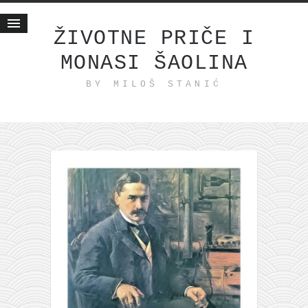
ŽIVOTNE PRIČE I
MONASI ŠAOLINA
Početna
BY MILOŠ STANIĆ
Životne priče
najnovije na blogu
internet poslovanje
ishranom do zdravlja
moj haiku
momenti i mesta
bonus sadržaj
Svetlopis
zakonopravilo
duhovni otac