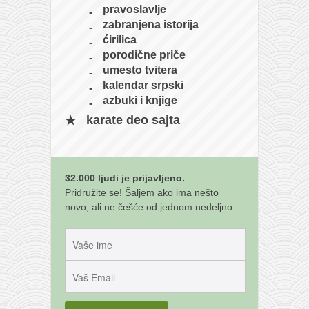
pravoslavlje
zabranjena istorija
ćirilica
porodične priče
umesto tvitera
kalendar srpski
azbuki i knjige
karate deo sajta
32.000 ljudi je prijavljeno.
Pridružite se! Šaljem ako ima nešto
novo, ali ne češće od jednom nedeljno.