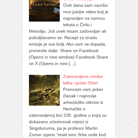
Ovih dana sam završio
novi jutube video koji je
napravljen na osnovu
teksta o Ćirilu i
Metodiju. Još uvek nisam zadovoljan ali
poboljšavamo se. Recept za izradu
emisije je sve bolji. Ako vam se dopada,
prenesite dalje: Share on Facebook
(Opens in new window) Facebook Share
on X (Opens in new
[…]
Zaboravljena rimska
bitka i jedan Srbin
Prenosim vam jedan
članak i najnovije
arheološko otkriće iz
Nemačke o
zaboravljenoj bici 235. godine u kojoj su
dokazano učestvovali vojnici iz
Singidunuma, pa je profesor Martin
Zomer izjavio ”imali smo Srbe ovde kod