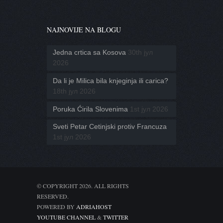
NAJNOVIJE NA BLOGU
Jedna crtica sa Kosova
30th јул
2026
Da li je Milica bila knjeginja ili carica?
18th јул 2026
Poruka Ćirila Slovenima
1st јул 2026
Sveti Petar Cetinjski protiv Francuza
1st јул 2026
© COPYRIGHT 2026. ALL RIGHTS
RESERVED.
POWERED BY
ADRIAHOST
YOUTUBE CHANNEL
&
TWITTER