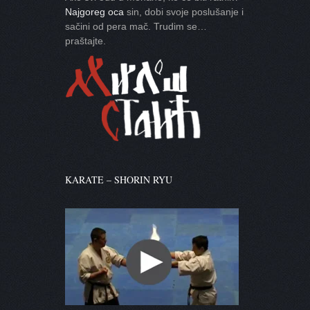
Najgoreg oca
sin, dobi svoje poslušanje i
sačini od pera mač. Trudim se…
praštajte.
KARATE – SHORIN RYU