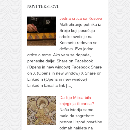
NOVI TEKSTOVI:
Jedna crtica sa Kosova
Maltretiranje putnika iz
Srbije koji posećuju
srbske svetinje na
Kosmetu redovno se
dešava. Evo jedne
crtice o tome. Ako vam se dopada,
prenesite dalje: Share on Facebook
(Opens in new window) Facebook Share
on X (Opens in new window) X Share on
LinkedIn (Opens in new window)
LinkedIn Email a link
[…]
Da li je Milica bila
knjeginja ili carica?
Našu istoriju samo
malo da zagrebete
prstom i ispod površine
odmah naiđete na