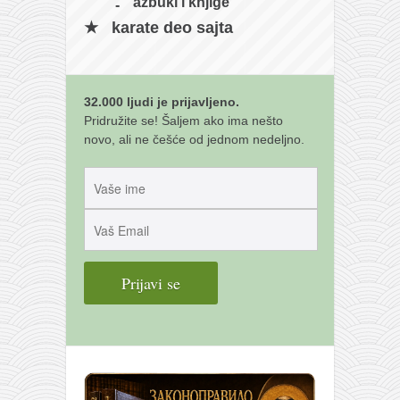
azbuki i knjige
karate deo sajta
32.000 ljudi je prijavljeno.
Pridružite se! Šaljem ako ima nešto
novo, ali ne češće od jednom nedeljno.