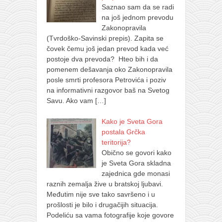
Saznao sam da se radi
na još jednom prevodu
Zakonopravila
(Tvrdoško-Savinski prepis). Zapita se
čovek čemu još jedan prevod kada već
postoje dva prevoda? Hteo bih i da
pomenem dešavanja oko Zakonopravila
posle smrti profesora Petrovića i poziv
na informativni razgovor baš na Svetog
Savu. Ako vam
[…]
Kako je Sveta Gora
postala Grčka
teritorija?
Obično se govori kako
je Sveta Gora skladna
zajednica gde monasi
raznih zemalja žive u bratskoj ljubavi.
Međutim nije sve tako savršeno i u
prošlosti je bilo i drugačijih situacija.
Podeliću sa vama fotografije koje govore