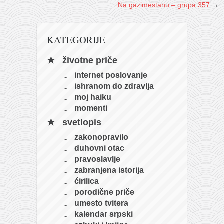
Na gazimestanu – grupa 357
→
KATEGORIJE
životne priče
internet poslovanje
ishranom do zdravlja
moj haiku
momenti
svetlopis
zakonopravilo
duhovni otac
pravoslavlje
zabranjena istorija
ćirilica
porodične priče
umesto tvitera
kalendar srpski