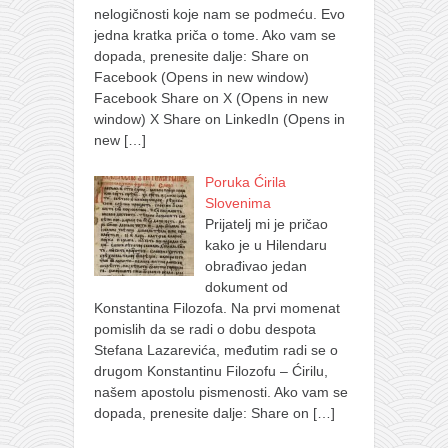
nelogičnosti koje nam se podmeću. Evo
jedna kratka priča o tome. Ako vam se
dopada, prenesite dalje: Share on
Facebook (Opens in new window)
Facebook Share on X (Opens in new
window) X Share on LinkedIn (Opens in
new
[…]
Poruka Ćirila
Slovenima
Prijatelj mi je pričao
kako je u Hilendaru
obrađivao jedan
dokument od
Konstantina Filozofa. Na prvi momenat
pomislih da se radi o dobu despota
Stefana Lazarevića, međutim radi se o
drugom Konstantinu Filozofu – Ćirilu,
našem apostolu pismenosti. Ako vam se
dopada, prenesite dalje: Share on
[…]