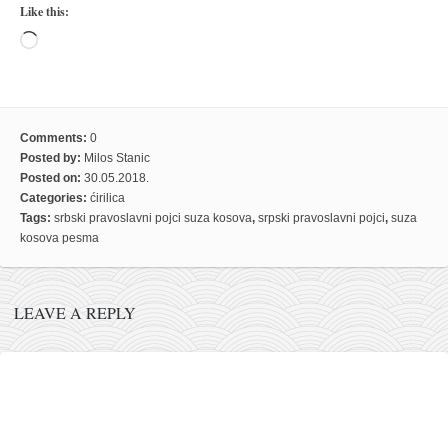
Like this:
naihanchi
Loading…
kushanku
passai
temashiwari
Comments:
0
kobudo
Posted by:
Milos Stanic
Posted on:
30.05.2018.
nunchaku
Categories:
ćirilica
bo
Tags:
srbski pravoslavni pojci suza kosova
,
srpski pravoslavni pojci
,
suza
kosova pesma
tonfa
sai
LEAVE A REPLY
timbei rochin
tsunami dojo
program
snimci nastupa