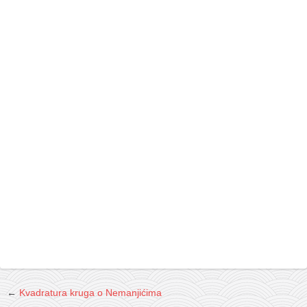
galerija kluba
članarina
kontakt
besplatna e-knjiga
termini treninga
moja priča
moja priča
fotke
kontakt
Ћир
←
Kvadratura kruga o Nemanjićima