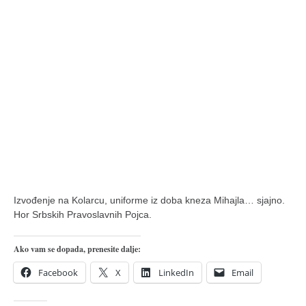
pravoslavlje
zabranjena istorija
ćirilica
porodične priče
umesto tvitera
kalendar srpski
azbuki i knjige
Okinava karate
najnovije na blogu
Izvođenje na Kolarcu, uniforme iz doba kneza Mihajla… sjajno.
moje beleške
Hor Srbskih Pravoslavnih Pojca.
istorija karatea
Ako vam se dopada, prenesite dalje:
bubishi
Facebook
X
LinkedIn
Email
karate
kihon