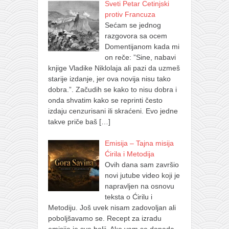
Sveti Petar Cetinjski
protiv Francuza
Sećam se jednog
razgovora sa ocem
Domentijanom kada mi
on reče: ”Sine, nabavi
knjige Vladike Niklolaja ali pazi da uzmeš
starije izdanje, jer ova novija nisu tako
dobra.”. Začudih se kako to nisu dobra i
onda shvatim kako se reprinti često
izdaju cenzurisani ili skraćeni. Evo jedne
takve priče baš
[…]
Emisija – Tajna misija
Ćirila i Metodija
Ovih dana sam završio
novi jutube video koji je
napravljen na osnovu
teksta o Ćirilu i
Metodiju. Još uvek nisam zadovoljan ali
poboljšavamo se. Recept za izradu