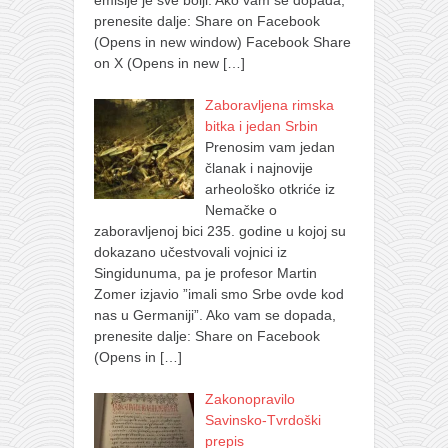
emisije je sve bolji. Ako vam se dopada,
prenesite dalje: Share on Facebook
(Opens in new window) Facebook Share
on X (Opens in new
[…]
Zaboravljena rimska
bitka i jedan Srbin
Prenosim vam jedan
članak i najnovije
arheološko otkriće iz
Nemačke o
zaboravljenoj bici 235. godine u kojoj su
dokazano učestvovali vojnici iz
Singidunuma, pa je profesor Martin
Zomer izjavio ”imali smo Srbe ovde kod
nas u Germaniji”. Ako vam se dopada,
prenesite dalje: Share on Facebook
(Opens in
[…]
Zakonopravilo
Savinsko-Tvrdoški
prepis