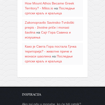
How Mount Athos Became Greek
Territory? - Milos.io
на
Последњи
српски краљ и краљица
Zakonopravilo Savinsko-Tvrdoški
prepis - životne priče i monasi
šaolina
на
Сајт Гора Савина и
искушења
Како је Света Гора постала Грчка
територија? - животне приче и
монаси шаолина
на
Последњи
српски краљ и краљица
INSPIRACIJA
Ako svi odu u monahe, ko će biti ratnik?