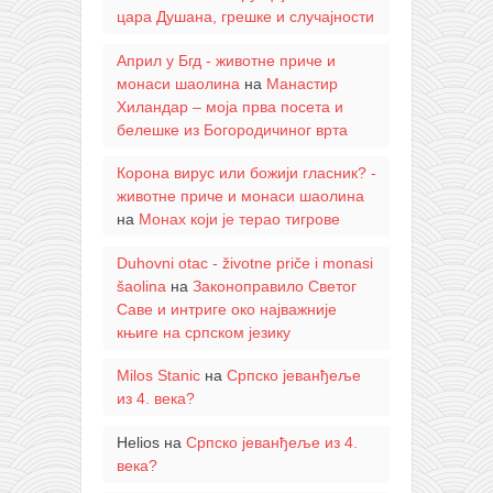
цара Душана, грешке и случајности
Април у Бгд - животне приче и
монаси шаолина
на
Манастир
Хиландар – моја прва посета и
белешке из Богородичиног врта
Корона вирус или божији гласник? -
животне приче и монаси шаолина
на
Монах који је терао тигрове
Duhovni otac - životne priče i monasi
šaolina
на
Законоправило Светог
Саве и интриге око најважније
књиге на српском језику
Milos Stanic
на
Српско јеванђеље
из 4. века?
Helios
на
Српско јеванђеље из 4.
века?