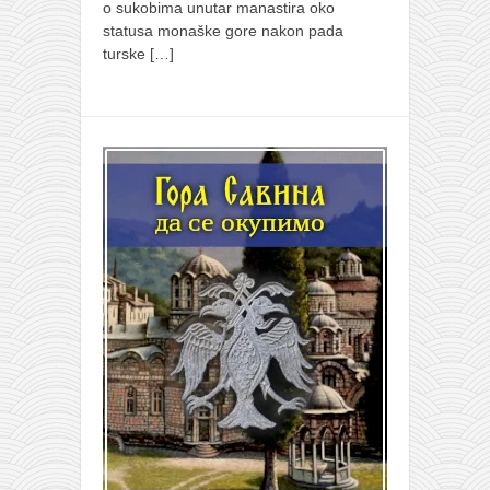
o sukobima unutar manastira oko
statusa monaške gore nakon pada
turske
[…]