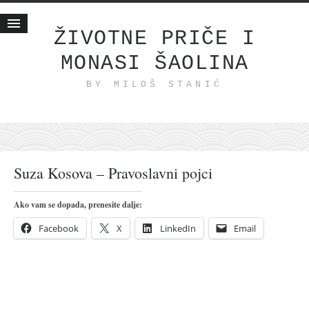
ŽIVOTNE PRIČE I
MONASI ŠAOLINA
Početna
BY MILOŠ STANIĆ
Životne priče
najnovije na blogu
internet poslovanje
ishranom do zdravlja
Suza Kosova – Pravoslavni pojci
moj haiku
momenti i mesta
Ako vam se dopada, prenesite dalje:
bonus sadržaj
Facebook
X
LinkedIn
Email
Svetlopis
zakonopravilo
duhovni otac