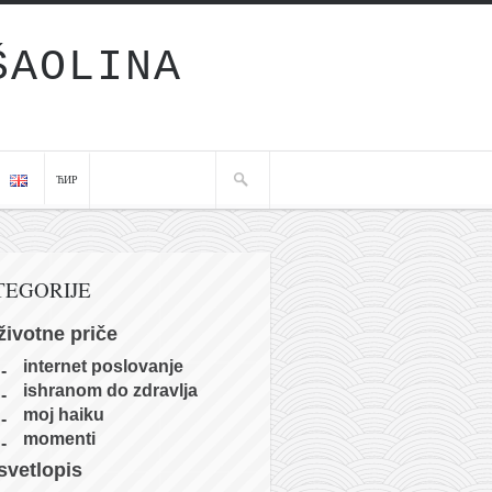
ŠAOLINA
ЋИР
TEGORIJE
životne priče
internet poslovanje
ishranom do zdravlja
moj haiku
momenti
svetlopis