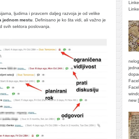
Link
Linke
jama, ljudima i pravcem daljeg razvoja je od velike
na jednom mestu
. Definisano je ko šta vidi, ali važno je
d svih sektora poslovanja.
nelog
jedna
dopad
Face
Face
windo
new