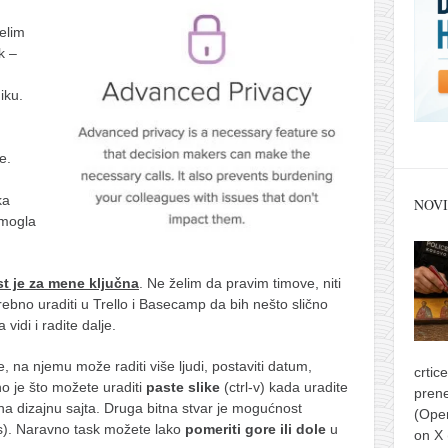
elim
k –
iku.
e.
ka
NOVI
omogla
st je za mene ključna
. Ne želim da pravim timove, niti
rebno uraditi u Trello i Basecamp da bih nešto slično
idi i radite dalje.
na njemu može raditi više ljudi, postaviti datum,
crtic
no je što možete uraditi
paste slike
(ctrl-v) kada uradite
prene
a dizajnu sajta. Druga bitna stvar je mogućnost
(Ope
). Naravno task možete lako
pomeriti gore ili dole
u
on X