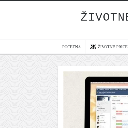
ŽIVOTN
Početna
Životne priče
najnovije na blogu
POČETNA
ŽIVOTNE PRIČE
internet poslovanje
ishranom do zdravlja
moj haiku
momenti i mesta
bonus sadržaj
Svetlopis
zakonopravilo
duhovni otac