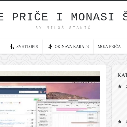
E PRIČE I MONASI 
BY MILOŠ STANIĆ
SVETLOPIS
OKINAVA KARATE
MOJA PRIČA
KA