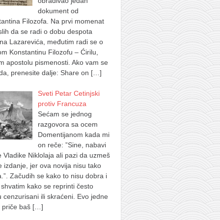
obrađivao jedan
dokument od
antina Filozofa. Na prvi momenat
lih da se radi o dobu despota
na Lazarevića, međutim radi se o
m Konstantinu Filozofu – Ćirilu,
m apostolu pismenosti. Ako vam se
a, prenesite dalje: Share on
[…]
Sveti Petar Cetinjski
protiv Francuza
Sećam se jednog
razgovora sa ocem
Domentijanom kada mi
on reče: ”Sine, nabavi
e Vladike Niklolaja ali pazi da uzmeš
je izdanje, jer ova novija nisu tako
.”. Začudih se kako to nisu dobra i
shvatim kako se reprinti često
u cenzurisani ili skraćeni. Evo jedne
 priče baš
[…]