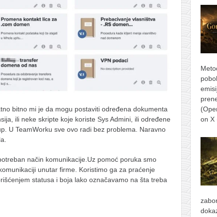
Metod
pobol
emisi
prene
tno bitno mi je da mogu postaviti određena dokumenta
(Ope
sija, ili neke skripte koje koriste Sys Admini, ili određene
on X
istup. U TeamWorku sve ovo radi bez problema. Naravno
la.
i potreban način komunikacije.Uz pomoć poruka smo
komunikaciji unutar firme. Koristimo ga za praćenje
korišćenjem statusa i boja lako označavamo na šta treba
zabor
dokaz