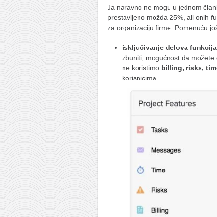
Ja naravno ne mogu u jednom članku
prestavljeno možda 25%, ali onih fu
za organizaciju firme. Pomenuću još 
isključivanje delova funkcija
zbuniti, mogućnost da možete d
ne koristimo
billing, risks, ti
korisnicima…