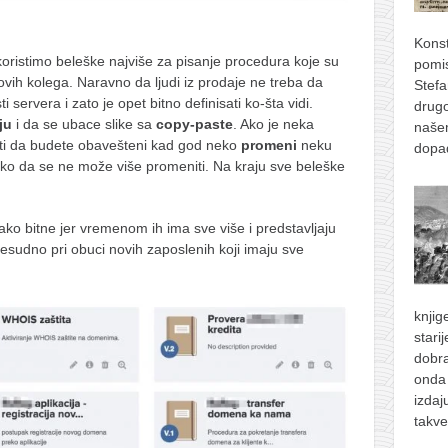
Konst
oristimo beleške najviše za pisanje procedura koje su
pomis
ovih kolega. Naravno da ljudi iz prodaje ne treba da
Stefa
servera i zato je opet bitno definisati ko-šta vidi.
drugo
ju
i da se ubace slike sa
copy-paste
. Ako je neka
naše
iti da budete obavešteni kad god neko
promeni
neku
dopad
l tako da se ne može više promeniti. Na kraju sve beleške
ako bitne jer vremenom ih ima sve više i predstavljaju
esudno pri obuci novih zaposlenih koji imaju sve
knjig
stari
dobra
onda 
izdaj
takve