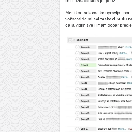
listi i označiti kada je gotov.
Meni kao nekome ko upravlja finansi
važnosti da mi
svi taskovi budu 
da ja vidim sve i imam dobar pregle