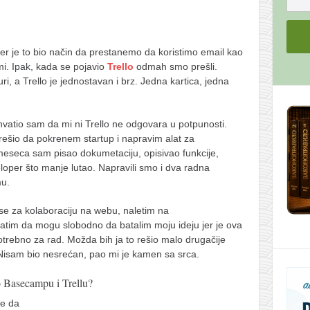
er je to bio način da prestanemo da koristimo email kao
mi. Ipak, kada se pojavio
Trello
odmah smo prešli.
i, a Trello je jednostavan i brz. Jedna kartica, jedna
hvatio sam da mi ni Trello ne odgovara u potpunosti.
rešio da pokrenem startup i napravim alat za
meseca sam pisao dokumetaciju, opisivao funkcije,
oper što manje lutao. Napravili smo i dva radna
mu.
se za kolaboraciju na webu, naletim na
hvatim da mogu slobodno da batalim moju ideju jer je ova
otrebno za rad. Možda bih ja to rešio malo drugačije
u. Nisam bio nesrećan, pao mi je kamen sa srca.
o Basecampu i Trellu?
je da