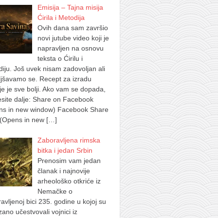
Emisija – Tajna misija
Ćirila i Metodija
Ovih dana sam završio
novi jutube video koji je
napravljen na osnovu
teksta o Ćirilu i
iju. Još uvek nisam zadovoljan ali
jšavamo se. Recept za izradu
je je sve bolji. Ako vam se dopada,
site dalje: Share on Facebook
ns in new window) Facebook Share
 (Opens in new
[…]
Zaboravljena rimska
bitka i jedan Srbin
Prenosim vam jedan
članak i najnovije
arheološko otkriće iz
Nemačke o
avljenoj bici 235. godine u kojoj su
ano učestvovali vojnici iz