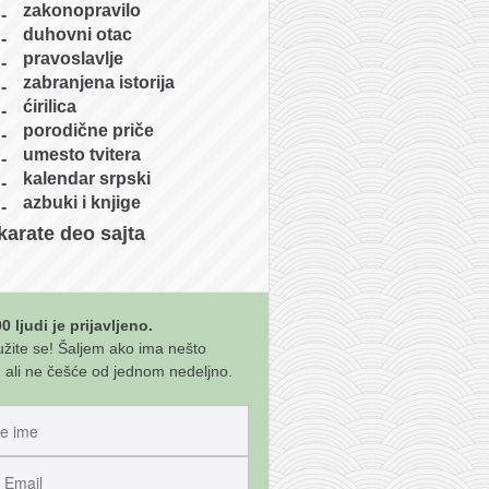
zakonopravilo
duhovni otac
pravoslavlje
zabranjena istorija
ćirilica
porodične priče
umesto tvitera
kalendar srpski
azbuki i knjige
karate deo sajta
0 ljudi je prijavljeno.
užite se! Šaljem ako ima nešto
 ali ne češće od jednom nedeljno.