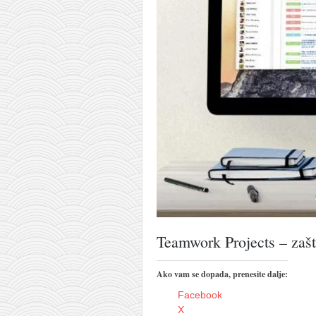
pravoslavlje
zabranjena istorija
ćirilica
porodične priče
umesto tvitera
kalendar srpski
azbuki i knjige
Okinava karate
najnovije na blogu
moje beleške
istorija karatea
Teamwork Projects – zašt
bubishi
Ako vam se dopada, prenesite dalje:
karate
Facebook
kihon
X