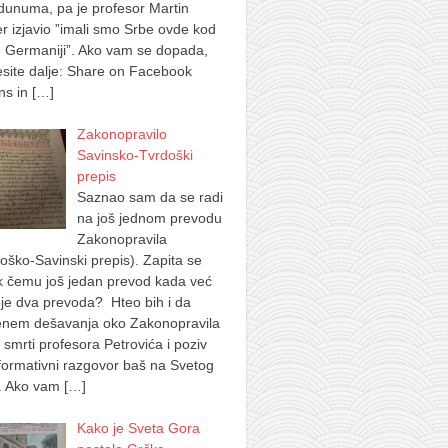
dunuma, pa je profesor Martin
 izjavio ”imali smo Srbe ovde kod
 Germaniji”. Ako vam se dopada,
site dalje: Share on Facebook
ns in
[…]
Zakonopravilo
Savinsko-Tvrdoški
prepis
Saznao sam da se radi
na još jednom prevodu
Zakonopravila
oško-Savinski prepis). Zapita se
k čemu još jedan prevod kada već
je dva prevoda? Hteo bih i da
nem dešavanja oko Zakonopravila
 smrti profesora Petrovića i poziv
formativni razgovor baš na Svetog
. Ako vam
[…]
Kako je Sveta Gora