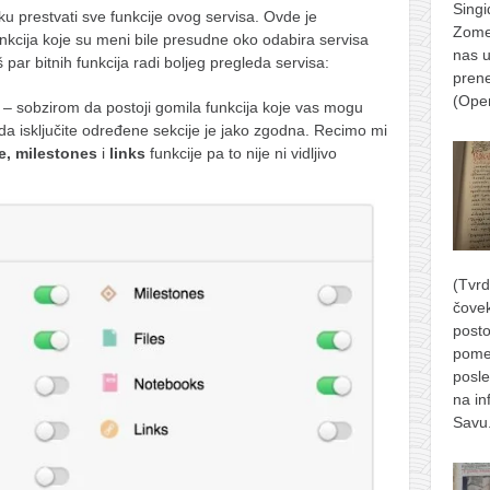
Singi
 prestvati sve funkcije ovog servisa. Ovde je
Zomer
nkcija koje su meni bile presudne oko odabira servisa
nas u
par bitnih funkcija radi boljeg pregleda servisa:
prene
(Ope
– sobzirom da postoji gomila funkcija koje vas mogu
a isključite određene sekcije je jako zgodna. Recimo mi
me, milestones
i
links
funkcije pa to nije ni vidljivo
(Tvrd
čove
posto
pome
posle
na in
Savu