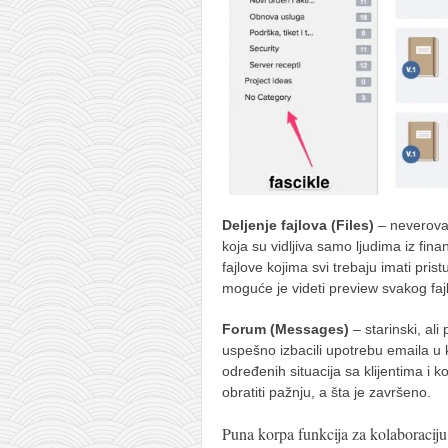
Deljenje fajlova (Files)
– neverova
koja su vidljiva samo ljudima iz finan
fajlove kojima svi trebaju imati pr
moguće je videti preview svakog faj
Forum (Messages)
– starinski, al
uspešno izbacili upotrebu emaila u 
određenih situacija sa klijentima i 
obratiti pažnju, a šta je završeno.
Puna korpa funkcija za kolaboraciju