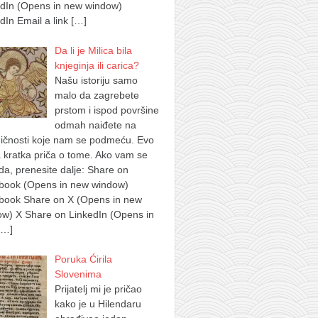
edIn (Opens in new window)
dIn Email a link
[…]
Da li je Milica bila
knjeginja ili carica?
Našu istoriju samo
malo da zagrebete
prstom i ispod površine
odmah naiđete na
ičnosti koje nam se podmeću. Evo
 kratka priča o tome. Ako vam se
a, prenesite dalje: Share on
book (Opens in new window)
book Share on X (Opens in new
w) X Share on LinkedIn (Opens in
[…]
Poruka Ćirila
Slovenima
Prijatelj mi je pričao
kako je u Hilendaru