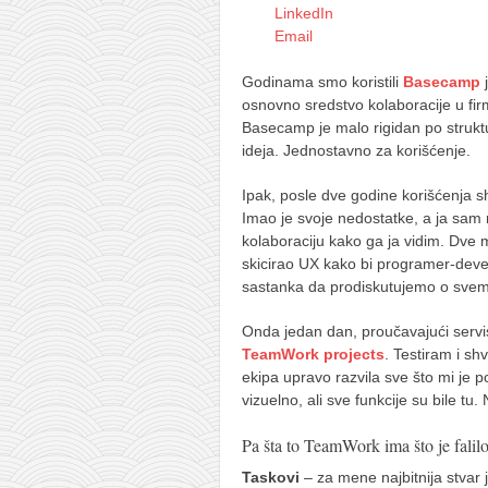
LinkedIn
naihanchi
Email
kushanku
Godinama smo koristili
Basecamp
j
passai
osnovno sredstvo kolaboracije u fir
Basecamp je malo rigidan po struktur
temashiwari
ideja. Jednostavno za korišćenje.
kobudo
Ipak, posle dve godine korišćenja s
nunchaku
Imao je svoje nedostatke, a ja sam 
bo
kolaboraciju kako ga ja vidim. Dve 
skicirao UX kako bi programer-devel
tonfa
sastanka da prodiskutujemo o sve
sai
Onda jedan dan, proučavajući servi
timbei rochin
TeamWork projects
. Testiram i s
ekipa upravo razvila sve što mi je p
tsunami dojo
vizuelno, ali sve funkcije su bile t
program
Pa šta to TeamWork ima što je falil
snimci nastupa
Taskovi
– za mene najbitnija stvar 