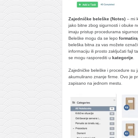
Zajedničke beleške (Notes)
– mi k
jako bitne zbog sigurnosti i obuke n
imaju pristup procedurama sigurnosti 
Beleške mogu da se lepo
formatira
beleška bitna za vas možete označ
informaciju ili prosto zaključati faj
se mogu rasporediti u
kategorije
.
Zajedničke beleške i procedure su j
akumulirano znanje firme. Ovo je pr
zapisano na jednom mestu.