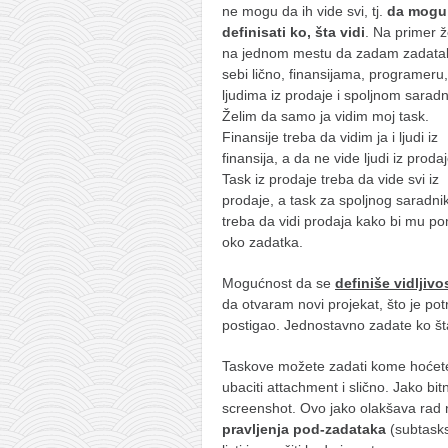
galerija kluba
ne mogu da ih vide svi, tj.
da mogu
definisati ko, šta vidi
. Na primer ž
članarina
na jednom mestu da zadam zadata
kontakt
sebi lično, finansijama, programeru,
ljudima iz prodaje i spoljnom saradn
besplatna e-knjiga
Želim da samo ja vidim moj task.
termini treninga
Finansije treba da vidim ja i ljudi iz
finansija, a da ne vide ljudi iz prodaj
moja priča
Task iz prodaje treba da vide svi iz
moja priča
prodaje, a task za spoljnog saradni
treba da vidi prodaja kako bi mu p
fotke
oko zadatka.
kontakt
Mogućnost da se
definiše vidljivo
da otvaram novi projekat, što je pot
postigao. Jednostavno zadate ko šta v
Ћир
Taskove možete zadati kome hoćete, 
ubaciti attachment i slično. Jako bit
screenshot. Ovo jako olakšava rad n
pravljenja pod-zadataka
(subtasks